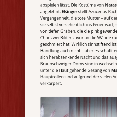
abspielen lässt. Die Kostüme von
Natas
angelehnt.
Eßinger
stellt Azucenas Rach
Vergangenheit, die tote Mutter – auf d
sie selbst versehentlich ins Feuer warf
von tiefen Gräben, die die pink gewande
Chor zwei Bilder zuvor an die Wände 
geschmiert hat. Wirklich sinnstiftend is
Handlung auch nicht – aber es schafft 
sich herabsenkende Nacht und das ausge
Braunschweiger Doms sind in wechselnd
unter die Haut gehende Gesang von
Ma
Hauptrollen sind aufgrund der vielen A
verkörpert.