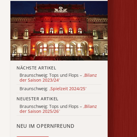
NÄCHSTE ARTIKEL
Braunschweig: Tops und Flops –
„
Bilanz
der Saison 2023/24
“
Braunschweig:
„
Spielzeit 2024/25
“
NEUESTER ARTIKEL
Braunschweig: Tops und Flops –
„
Bilanz
der Saison 2025/26
“
NEU IM OPERNFREUND