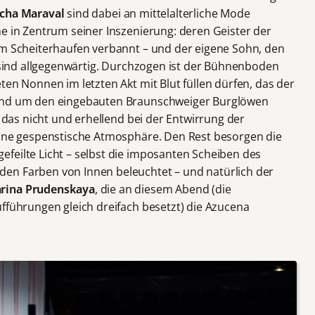
cha Maraval
sind dabei an mittelalterliche Mode
e in Zentrum seiner Inszenierung: deren Geister der
em Scheiterhaufen verbannt – und der eigene Sohn, den
, sind allgegenwärtig. Durchzogen ist der Bühnenboden
ten Nonnen im letzten Akt mit Blut füllen dürfen, das der
rund um den eingebauten Braunschweiger Burglöwen
t das nicht und erhellend bei der Entwirrung der
eine gespenstische Atmosphäre. Den Rest besorgen die
feilte Licht – selbst die imposanten Scheiben des
en Farben von Innen beleuchtet – und natürlich der
rina Prudenskaya
, die an diesem Abend (die
ufführungen gleich dreifach besetzt) die Azucena