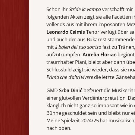
Schon ihr
Stride la vampa
verschafft mir
folgenden Akten zeigt sie alle Facetten 
vollends aus mit ihrem imposanten Mez
Leonardo Caimis
Tenor verfügt über sa
und auch der aus Bukarest stammend
mit
Il balen del suo sorriso
fast zu Tränen
aufzutrumpfen.
Aurelia Florian
beginnt 
traumhafter Piani, bleibt aber dann übe
Schlussbild zeigt sie wieder, dass sie 
Prima che d’altri vivere
die letzte Gänseh
GMD
Srba Dinić
befeuert die Musikerin
einer glutvollen Verdiinterpretation. 
klanglich nicht ganz so imposant wie i
Bühne geschuldet sein und bleibt nur e
Meine Spielzeit 2024/25 hat musikalisch
nach oben.