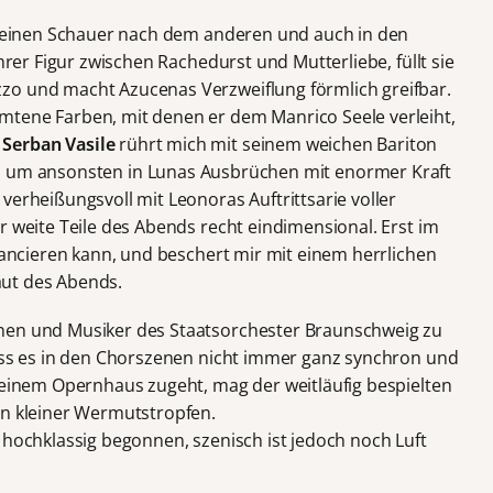
 einen Schauer nach dem anderen und auch in den
ihrer Figur zwischen Rachedurst und Mutterliebe, füllt sie
zo und macht Azucenas Verzweiflung förmlich greifbar.
mtene Farben, mit denen er dem Manrico Seele verleiht,
e
Serban Vasile
rührt mich mit seinem weichen Bariton
, um ansonsten in Lunas Ausbrüchen mit enormer Kraft
verheißungsvoll mit Leonoras Auftrittsarie voller
r weite Teile des Abends recht eindimensional. Erst im
nuancieren kann, und beschert mir mit einem herrlichen
aut des Abends.
nen und Musiker des Staatsorchester Braunschweig zu
Dass es in den Chorszenen nicht immer ganz synchron und
n einem Opernhaus zugeht, mag der weitläufig bespielten
in kleiner Wermutstropfen.
 hochklassig begonnen, szenisch ist jedoch noch Luft