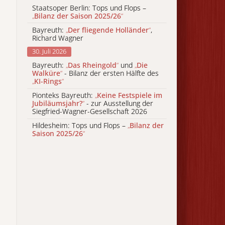
Staatsoper Berlin: Tops und Flops –
„
Bilanz der Saison 2025/26
“
Bayreuth:
„
Der fliegende Holländer
“
,
Richard Wagner
30. Juli 2026
Bayreuth:
„
Das Rheingold
“
und
„
Die
Walküre
“
- Bilanz der ersten Hälfte des
„
KI-Rings
“
Pionteks Bayreuth:
„
Keine Festspiele im
Jubiläumsjahr?
“
- zur Ausstellung der
Siegfried-Wagner-Gesellschaft 2026
Hildesheim: Tops und Flops –
„
Bilanz der
Saison 2025/26
“