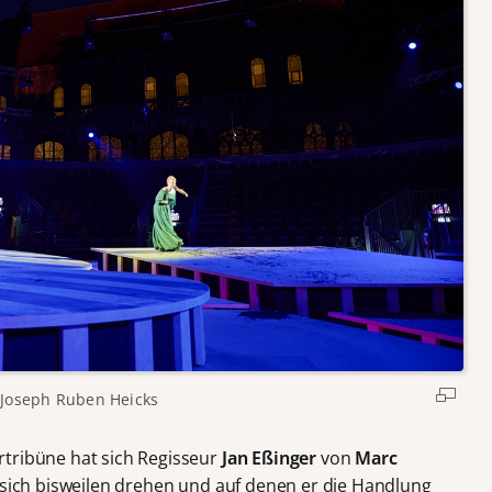
Joseph Ruben Heicks
rtribüne hat sich Regisseur
Jan Eßinger
von
Marc
e sich bisweilen drehen und auf denen er die Handlung