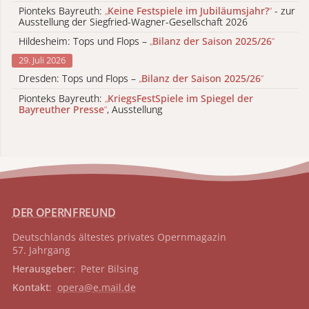
Pionteks Bayreuth:
„
Keine Festspiele im Jubiläumsjahr?
“
- zur
Ausstellung der Siegfried-Wagner-Gesellschaft 2026
Hildesheim: Tops und Flops –
„
Bilanz der Saison 2025/26
“
29. Juli 2026
Dresden: Tops und Flops –
„
Bilanz der Saison 2025/26
“
Pionteks Bayreuth:
„
KriegsFestSpiele im Spiegel der
Bayreuther Presse
“
, Ausstellung
DER OPERNFREUND
Deutschlands ältestes privates
Opernmagazin
57. Jahrgang
Herausgeber
: Peter Bilsing
Kontakt
:
opera@e.mail.de