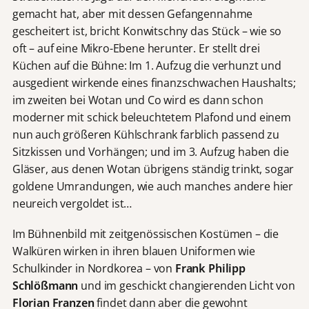
gemacht hat, aber mit dessen Gefangennahme
gescheitert ist, bricht Konwitschny das Stück – wie so
oft – auf eine Mikro-Ebene herunter. Er stellt drei
Küchen auf die Bühne: Im 1. Aufzug die verhunzt und
ausgedient wirkende eines finanzschwachen Haushalts;
im zweiten bei Wotan und Co wird es dann schon
moderner mit schick beleuchtetem Plafond und einem
nun auch größeren Kühlschrank farblich passend zu
Sitzkissen und Vorhängen; und im 3. Aufzug haben die
Gläser, aus denen Wotan übrigens ständig trinkt, sogar
goldene Umrandungen, wie auch manches andere hier
neureich vergoldet ist…
Im Bühnenbild mit zeitgenössischen Kostümen – die
Walküren wirken in ihren blauen Uniformen wie
Schulkinder in Nordkorea – von
Frank Philipp
Schlößmann
und im geschickt changierenden Licht von
Florian Franzen
findet dann aber die gewohnt