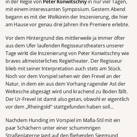
in der Regie von
Peter Konwitschny
in nur vier Tagen,
mit einem interessanten Symposium. Gestern Abend
begann es mit der
Walküre
in der Inszenierung, die hier
am Hause vor genau drei Jahren ihre Premiere erlebte.
Vor dem Hintergrund des mittlerweile ja immer öfter
aus dem Ufer laufenden Regisseurstheaters unserer
Tage wirkt die Inszenierung von Peter Konwitschny wie
braves altmeisterliches Regietheater. Der Regisseur
blieb mit seiner Interpretation auch stets am Stück.
Noch vor dem Vorspiel sehen wir den Frevel an der
Natur, in dem ein aus dem Vorhang ragender Ast der
Weltesche abgesägt wird und krachend zu Boden fällt.
Der Ur-Frevel ist damit also getan, obwohl er eigentlich
vor dem „Rheingold“ stattgefunden haben soll…
Nachdem Hunding im Vorspiel im Mafia-Stil mit ein
paar Schächern unter einer schummrigen
Straßenlaterne Jagd auf den fliehenden Siegmund