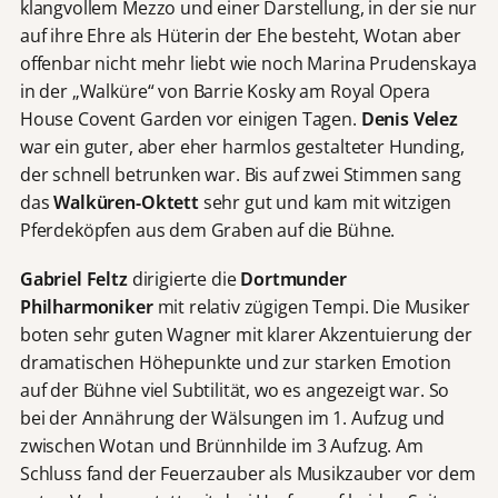
klangvollem Mezzo und einer Darstellung, in der sie nur
auf ihre Ehre als Hüterin der Ehe besteht, Wotan aber
offenbar nicht mehr liebt wie noch Marina Prudenskaya
in der „Walküre“ von Barrie Kosky am Royal Opera
House Covent Garden vor einigen Tagen.
Denis Velez
war ein guter, aber eher harmlos gestalteter Hunding,
der schnell betrunken war. Bis auf zwei Stimmen sang
das
Walküren-Oktett
sehr gut und kam mit witzigen
Pferdeköpfen aus dem Graben auf die Bühne.
Gabriel Feltz
dirigierte die
Dortmunder
Philharmoniker
mit relativ zügigen Tempi. Die Musiker
boten sehr guten Wagner mit klarer Akzentuierung der
dramatischen Höhepunkte und zur starken Emotion
auf der Bühne viel Subtilität, wo es angezeigt war. So
bei der Annährung der Wälsungen im 1. Aufzug und
zwischen Wotan und Brünnhilde im 3 Aufzug. Am
Schluss fand der Feuerzauber als Musikzauber vor dem