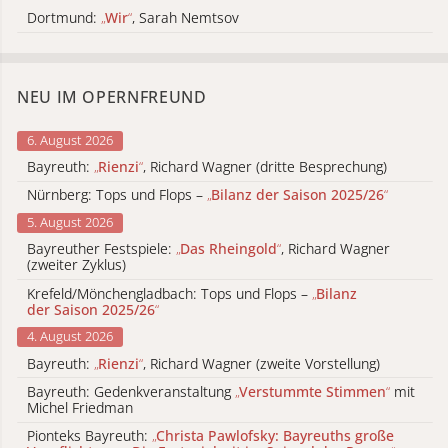
Dortmund:
„
Wir
“
, Sarah Nemtsov
NEU IM OPERNFREUND
6. August 2026
Bayreuth:
„
Rienzi
“
, Richard Wagner (dritte Besprechung)
Nürnberg: Tops und Flops –
„
Bilanz der Saison 2025/26
“
5. August 2026
Bayreuther Festspiele:
„
Das Rheingold
“
, Richard Wagner
(zweiter Zyklus)
Krefeld/Mönchengladbach: Tops und Flops –
„
Bilanz
der Saison 2025/26
“
4. August 2026
Bayreuth:
„
Rienzi
“
, Richard Wagner (zweite Vorstellung)
Bayreuth: Gedenkveranstaltung
„
Verstummte Stimmen
“
mit
Michel Friedman
Pionteks Bayreuth:
„
Christa Pawlofsky: Bayreuths große