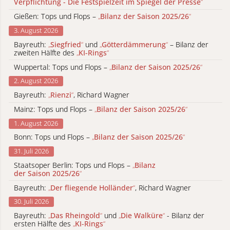
Verpflichtung - Die Festspielzeit im Spiegel der Presse
“
Gießen: Tops und Flops –
„
Bilanz der Saison 2025/26
“
3. August 2026
Bayreuth:
„
Siegfried
“
und
„
Götterdämmerung
“
– Bilanz der
zweiten Hälfte des
„
KI-Rings
“
Wuppertal: Tops und Flops –
„
Bilanz der Saison 2025/26
“
2. August 2026
Bayreuth:
„
Rienzi
“
, Richard Wagner
Mainz: Tops und Flops –
„
Bilanz der Saison 2025/26
“
1. August 2026
Bonn: Tops und Flops –
„
Bilanz der Saison 2025/26
“
31. Juli 2026
Staatsoper Berlin: Tops und Flops –
„
Bilanz
der Saison 2025/26
“
Bayreuth:
„
Der fliegende Holländer
“
, Richard Wagner
30. Juli 2026
Bayreuth:
„
Das Rheingold
“
und
„
Die Walküre
“
- Bilanz der
ersten Hälfte des
„
KI-Rings
“