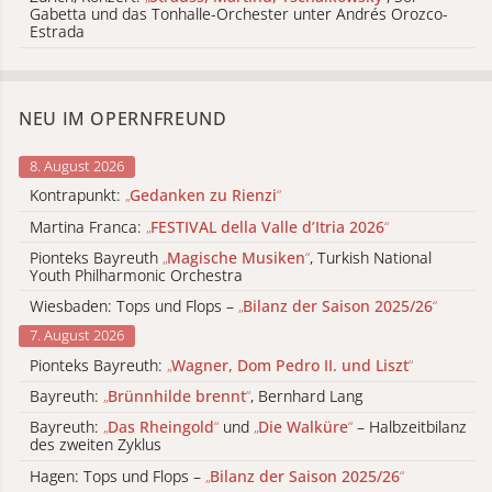
Gabetta und das Tonhalle-Orchester unter Andrés Orozco-
Estrada
NEU IM OPERNFREUND
8. August 2026
Kontrapunkt:
„
Gedanken zu Rienzi
“
Martina Franca:
„
FESTIVAL della Valle d’Itria 2026
“
Pionteks Bayreuth
„
Magische Musiken
“
, Turkish National
Youth Philharmonic Orchestra
Wiesbaden: Tops und Flops –
„
Bilanz der Saison 2025/26
“
7. August 2026
Pionteks Bayreuth:
„
Wagner, Dom Pedro II. und Liszt
“
Bayreuth:
„
Brünnhilde brennt
“
, Bernhard Lang
Bayreuth:
„
Das Rheingold
“
und
„
Die Walküre
“
– Halbzeitbilanz
des zweiten Zyklus
Hagen: Tops und Flops –
„
Bilanz der Saison 2025/26
“