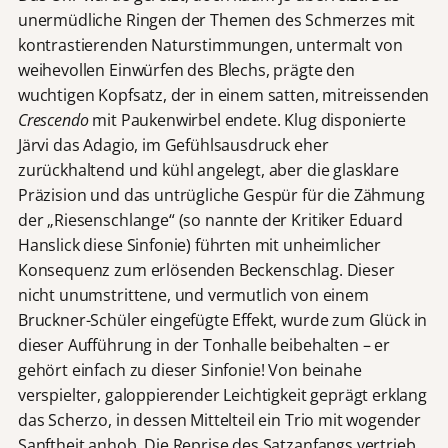
unermüdliche Ringen der Themen des Schmerzes mit
kontrastierenden Naturstimmungen, untermalt von
weihevollen Einwürfen des Blechs, prägte den
wuchtigen Kopfsatz, der in einem satten, mitreissenden
Crescendo
mit Paukenwirbel endete. Klug disponierte
Järvi das Adagio, im Gefühlsausdruck eher
zurückhaltend und kühl angelegt, aber die glasklare
Präzision und das untrügliche Gespür für die Zähmung
der „Riesenschlange“ (so nannte der Kritiker Eduard
Hanslick diese Sinfonie) führten mit unheimlicher
Konsequenz zum erlösenden Beckenschlag. Dieser
nicht unumstrittene, und vermutlich von einem
Bruckner-Schüler eingefügte Effekt, wurde zum Glück in
dieser Aufführung in der Tonhalle beibehalten – er
gehört einfach zu dieser Sinfonie! Von beinahe
verspielter, galoppierender Leichtigkeit geprägt erklang
das Scherzo, in dessen Mittelteil ein Trio mit wogender
Sanftheit anhob. Die Reprise des Satzanfangs vertrieb