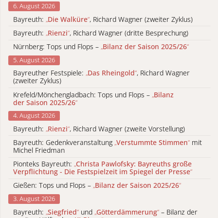
6. August 2026
Bayreuth:
„
Die Walküre
“
, Richard Wagner (zweiter Zyklus)
Bayreuth:
„
Rienzi
“
, Richard Wagner (dritte Besprechung)
Nürnberg: Tops und Flops –
„
Bilanz der Saison 2025/26
“
5. August 2026
Bayreuther Festspiele:
„
Das Rheingold
“
, Richard Wagner
(zweiter Zyklus)
Krefeld/Mönchengladbach: Tops und Flops –
„
Bilanz
der Saison 2025/26
“
4. August 2026
Bayreuth:
„
Rienzi
“
, Richard Wagner (zweite Vorstellung)
Bayreuth: Gedenkveranstaltung
„
Verstummte Stimmen
“
mit
Michel Friedman
Pionteks Bayreuth:
„
Christa Pawlofsky: Bayreuths große
Verpflichtung - Die Festspielzeit im Spiegel der Presse
“
Gießen: Tops und Flops –
„
Bilanz der Saison 2025/26
“
3. August 2026
Bayreuth:
„
Siegfried
“
und
„
Götterdämmerung
“
– Bilanz der