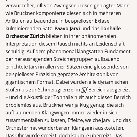
verwurzelter, oft von Zwangsneurosen geplagter Mann
wie Bruckner komponierte diesen sich in mehreren
Anläufen aufbauenden, in beispielloser Extase
kulminierenden Satz.
Paavo Järvi
und das
Tonhalle-
Orchester Zürich
blieben in ihrer phänomenalen
Interpretation diesem Rausch nichts an Leidenschaft
schuldig. Auf dem phänomenal klangsatten Fundament
der herausragenden Streichergruppen aufbauend
errichtete Järvi in allen vier Sätzen eine gleissende, von
beispielloser Präzision geprägte Architektonik von
gigantischem Format. Dabei wurden alle dynamischen
Stufen bis zur Schmerzgrenze im
ffff
Bereich ausgereizt
– und die Akustik der Tonhalle hielt auch diesen Bereich
problemlos aus. Bruckner war ja klug genug, die sich
aufbäumenden Klangwogen immer wieder in sich
zusammenfallen zu lassen, Effekte, welche Järvi und das
Orchester mit wunderbarem Klangsinn auskosteten.
Das Ohr wurde gereizt, doch kaum je überreizt. Das