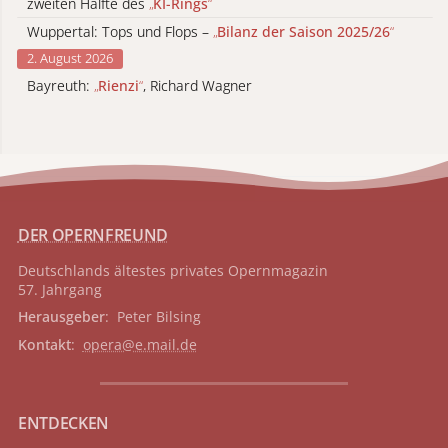
zweiten Hälfte des
„
KI-Rings
“
Wuppertal: Tops und Flops –
„
Bilanz der Saison 2025/26
“
2. August 2026
Bayreuth:
„
Rienzi
“
, Richard Wagner
DER OPERNFREUND
Deutschlands ältestes privates
Opernmagazin
57. Jahrgang
Herausgeber
: Peter Bilsing
Kontakt
:
opera@e.mail.de
ENTDECKEN