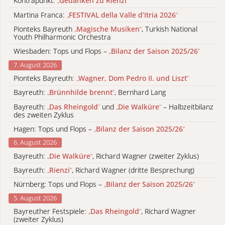
Kontrapunkt:
„
Gedanken zu Rienzi
“
Martina Franca:
„
FESTIVAL della Valle d’Itria 2026
“
Pionteks Bayreuth
„
Magische Musiken
“
, Turkish National
Youth Philharmonic Orchestra
Wiesbaden: Tops und Flops –
„
Bilanz der Saison 2025/26
“
7. August 2026
Pionteks Bayreuth:
„
Wagner, Dom Pedro II. und Liszt
“
Bayreuth:
„
Brünnhilde brennt
“
, Bernhard Lang
Bayreuth:
„
Das Rheingold
“
und
„
Die Walküre
“
– Halbzeitbilanz
des zweiten Zyklus
Hagen: Tops und Flops –
„
Bilanz der Saison 2025/26
“
6. August 2026
Bayreuth:
„
Die Walküre
“
, Richard Wagner (zweiter Zyklus)
Bayreuth:
„
Rienzi
“
, Richard Wagner (dritte Besprechung)
Nürnberg: Tops und Flops –
„
Bilanz der Saison 2025/26
“
5. August 2026
Bayreuther Festspiele:
„
Das Rheingold
“
, Richard Wagner
(zweiter Zyklus)