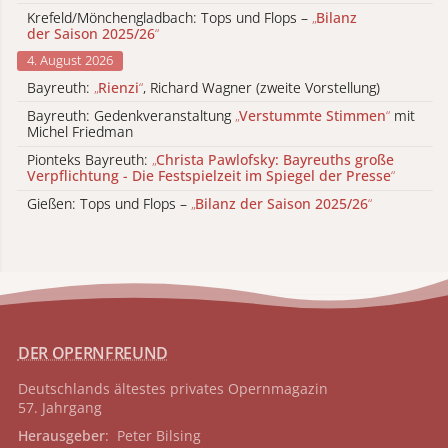
Krefeld/Mönchengladbach: Tops und Flops –
„
Bilanz
der Saison 2025/26
“
4. August 2026
Bayreuth:
„
Rienzi
“
, Richard Wagner (zweite Vorstellung)
Bayreuth: Gedenkveranstaltung
„
Verstummte Stimmen
“
mit
Michel Friedman
Pionteks Bayreuth:
„
Christa Pawlofsky: Bayreuths große
Verpflichtung - Die Festspielzeit im Spiegel der Presse
“
Gießen: Tops und Flops –
„
Bilanz der Saison 2025/26
“
DER OPERNFREUND
Deutschlands ältestes privates
Opernmagazin
57. Jahrgang
Herausgeber
: Peter Bilsing