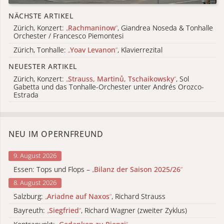
NÄCHSTE ARTIKEL
Zürich, Konzert:
„
Rachmaninow
“
, Giandrea Noseda & Tonhalle
Orchester / Francesco Piemontesi
Zürich, Tonhalle:
„
Yoav Levanon
“
, Klavierrezital
NEUESTER ARTIKEL
Zürich, Konzert:
„
Strauss, Martinů, Tschaikowsky
“
, Sol
Gabetta und das Tonhalle-Orchester unter Andrés Orozco-
Estrada
NEU IM OPERNFREUND
9. August 2026
Essen: Tops und Flops –
„
Bilanz der Saison 2025/26
“
8. August 2026
Salzburg:
„
Ariadne auf Naxos
“
, Richard Strauss
Bayreuth:
„
Siegfried
“
, Richard Wagner (zweiter Zyklus)