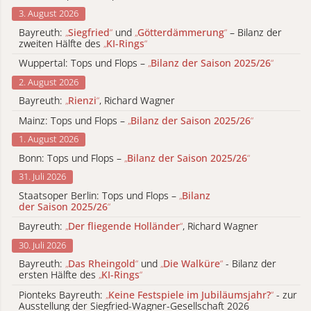
3. August 2026
Bayreuth:
„
Siegfried
“
und
„
Götterdämmerung
“
– Bilanz der
zweiten Hälfte des
„
KI-Rings
“
Wuppertal: Tops und Flops –
„
Bilanz der Saison 2025/26
“
2. August 2026
Bayreuth:
„
Rienzi
“
, Richard Wagner
Mainz: Tops und Flops –
„
Bilanz der Saison 2025/26
“
1. August 2026
Bonn: Tops und Flops –
„
Bilanz der Saison 2025/26
“
31. Juli 2026
Staatsoper Berlin: Tops und Flops –
„
Bilanz
der Saison 2025/26
“
Bayreuth:
„
Der fliegende Holländer
“
, Richard Wagner
30. Juli 2026
Bayreuth:
„
Das Rheingold
“
und
„
Die Walküre
“
- Bilanz der
ersten Hälfte des
„
KI-Rings
“
Pionteks Bayreuth:
„
Keine Festspiele im Jubiläumsjahr?
“
- zur
Ausstellung der Siegfried-Wagner-Gesellschaft 2026