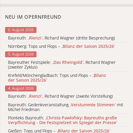
NEU IM OPERNFREUND
6. August 2026
Bayreuth:
„
Rienzi
“
, Richard Wagner (dritte Besprechung)
Nürnberg: Tops und Flops –
„
Bilanz der Saison 2025/26
“
5. August 2026
Bayreuther Festspiele:
„
Das Rheingold
“
, Richard Wagner
(zweiter Zyklus)
Krefeld/Mönchengladbach: Tops und Flops –
„
Bilanz
der Saison 2025/26
“
4. August 2026
Bayreuth:
„
Rienzi
“
, Richard Wagner (zweite Vorstellung)
Bayreuth: Gedenkveranstaltung
„
Verstummte Stimmen
“
mit
Michel Friedman
Pionteks Bayreuth:
„
Christa Pawlofsky: Bayreuths große
Verpflichtung - Die Festspielzeit im Spiegel der Presse
“
Gießen: Tops und Flops –
„
Bilanz der Saison 2025/26
“