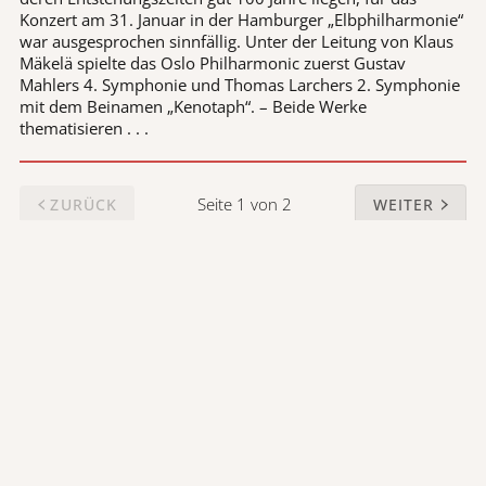
Konzert am 31. Januar in der Hamburger „Elbphilharmonie“
war ausgesprochen sinnfällig. Unter der Leitung von Klaus
Mäkelä spielte das Oslo Philharmonic zuerst Gustav
Mahlers 4. Symphonie und Thomas Larchers 2. Symphonie
mit dem Beinamen „Kenotaph“. – Beide Werke
thematisieren . . .
Seite 1 von 2
ZURÜCK
WEITER
DER OPERNFREUND
Deutschlands ältestes privates
Opernmagazin
57. Jahrgang
Herausgeber
: Peter Bilsing
Kontakt
:
opera@e.mail.de