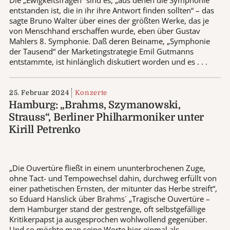
entstanden ist, die in ihr ihre Antwort finden sollten“ – das
sagte Bruno Walter über eines der größten Werke, das je
von Menschhand erschaffen wurde, eben über Gustav
Mahlers 8. Symphonie. Daß deren Beiname, „Symphonie
der Tausend“ der Marketingstrategie Emil Gutmanns
entstammte, ist hinlänglich diskutiert worden und es . . .
25. Februar 2024
Konzerte
Hamburg: „Brahms, Szymanowski,
Strauss“, Berliner Philharmoniker unter
Kirill Petrenko
„Die Ouvertüre fließt in einem ununterbrochenen Zuge,
ohne Tact- und Tempowechsel dahin, durchweg erfüllt von
einer pathetischen Ernsten, der mitunter das Herbe streift“,
so Eduard Hanslick über Brahms´ „Tragische Ouvertüre –
dem Hamburger stand der gestrenge, oft selbstgefällige
Kritikerpapst ja ausgesprochen wohlwollend gegenüber.
Und so möchte man seine Worte hier einmal als . . .