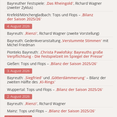
Bayreuther Festspiele:
„
Das Rheingold
“
, Richard Wagner
(zweiter Zyklus)
Krefeld/Mönchengladbach: Tops und Flops –
„
Bilanz
der Saison 2025/26
“
4. August 2026
Bayreuth:
„
Rienzi
“
, Richard Wagner (zweite Vorstellung)
Bayreuth: Gedenkveranstaltung
„
Verstummte Stimmen
“
mit
Michel Friedman
Pionteks Bayreuth:
„
Christa Pawlofsky: Bayreuths große
Verpflichtung - Die Festspielzeit im Spiegel der Presse
“
Gießen: Tops und Flops –
„
Bilanz der Saison 2025/26
“
3. August 2026
Bayreuth:
„
Siegfried
“
und
„
Götterdämmerung
“
– Bilanz der
zweiten Hälfte des
„
KI-Rings
“
Wuppertal: Tops und Flops –
„
Bilanz der Saison 2025/26
“
2. August 2026
Bayreuth:
„
Rienzi
“
, Richard Wagner
Mainz: Tops und Flops –
„
Bilanz der Saison 2025/26
“