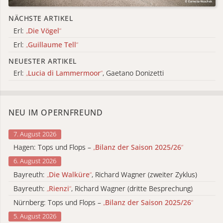
NÄCHSTE ARTIKEL
Erl:
„
Die Vögel
“
Erl:
„
Guillaume Tell
“
NEUESTER ARTIKEL
Erl:
„
Lucia di Lammermoor
“
, Gaetano Donizetti
NEU IM OPERNFREUND
7. August 2026
Hagen: Tops und Flops –
„
Bilanz der Saison 2025/26
“
6. August 2026
Bayreuth:
„
Die Walküre
“
, Richard Wagner (zweiter Zyklus)
Bayreuth:
„
Rienzi
“
, Richard Wagner (dritte Besprechung)
Nürnberg: Tops und Flops –
„
Bilanz der Saison 2025/26
“
5. August 2026