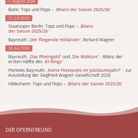
1. August 2026
Bonn: Tops und Flops –
„
Bilanz der Saison 2025/26
“
31. Juli 2026
Staatsoper Berlin: Tops und Flops –
„
Bilanz
der Saison 2025/26
“
Bayreuth:
„
Der fliegende Holländer
“
, Richard Wagner
30. Juli 2026
Bayreuth:
„
Das Rheingold
“
und
„
Die Walküre
“
- Bilanz der
ersten Hälfte des
„
KI-Rings
“
Pionteks Bayreuth:
„
Keine Festspiele im Jubiläumsjahr?
“
- zur
Ausstellung der Siegfried-Wagner-Gesellschaft 2026
Hildesheim: Tops und Flops –
„
Bilanz der Saison 2025/26
“
DER OPERNFREUND