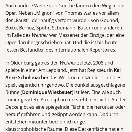
Auch andere Werke von Goethe fanden den Weg in die
Oper. Neben „Mignon“ von Thomas war es vor allem
der „Faust“, der häufig vertont wurde – von Gounod,
Boito, Berlioz, Spohr, Schumann, Busoni und anderen.
Im Falle des
Werther
war Massenet der Einzige, der eine
Oper darübergeschrieben hat. Und die ist bis heute
festen Bestandteil des internationalen Repertoires.
In Oldenburg gab es den
Werther
zuletzt 2008 und
spielte in einer Art Legoland. Jetzt hat Regisseurin
Kai
Anne Schuhmacher
das Werk neu inszeniert – und es
spielt eigentlich nirgendwo. Die dunkel ausgeschlagene
Bühne (
Dominique Wiesbauer
) ist leer. Eine wie auch
immer geartete Atmosphäre entsteht hier nicht. An der
Decke gibt es eine spiegelnde Fläche, die herunter oder
herauf gefahren und gekippt werden kann. Dadurch
entstehen mitunter bedrohlich enge,
klaustrophobische Räume. Diese Deckenfläche hat ein