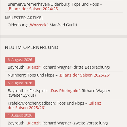
Bremen/Bremerhaven/Oldenburg: Tops und Flops –
„
Bilanz der Saison 2024/25
“
NEUESTER ARTIKEL
Oldenburg:
„
Wozzeck
“
, Manfred Gurlitt
NEU IM OPERNFREUND
6. August 2026
Bayreuth:
„
Rienzi
“
, Richard Wagner (dritte Besprechung)
Nürnberg: Tops und Flops –
„
Bilanz der Saison 2025/26
“
5. August 2026
Bayreuther Festspiele:
„
Das Rheingold
“
, Richard Wagner
(zweiter Zyklus)
Krefeld/Mönchengladbach: Tops und Flops –
„
Bilanz
der Saison 2025/26
“
4. August 2026
Bayreuth:
„
Rienzi
“
, Richard Wagner (zweite Vorstellung)