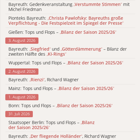
Bayreuth: Gedenkveranstaltung
„
Verstummte Stimmen
“
mit
Michel Friedman
Pionteks Bayreuth:
„
Christa Pawlofsky: Bayreuths große
Verpflichtung - Die Festspielzeit im Spiegel der Presse
“
Gießen: Tops und Flops –
„
Bilanz der Saison 2025/26
“
3. August 2026
Bayreuth:
„
Siegfried
“
und
„
Götterdämmerung
“
– Bilanz der
zweiten Hälfte des
„
KI-Rings
“
Wuppertal: Tops und Flops –
„
Bilanz der Saison 2025/26
“
2. August 2026
Bayreuth:
„
Rienzi
“
, Richard Wagner
Mainz: Tops und Flops –
„
Bilanz der Saison 2025/26
“
1. August 2026
Bonn: Tops und Flops –
„
Bilanz der Saison 2025/26
“
31. Juli 2026
Staatsoper Berlin: Tops und Flops –
„
Bilanz
der Saison 2025/26
“
Bayreuth:
„
Der fliegende Holländer
“
, Richard Wagner