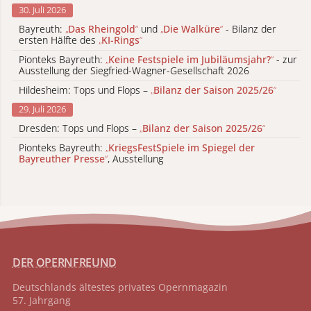
30. Juli 2026
Bayreuth:
„
Das Rheingold
“
und
„
Die Walküre
“
- Bilanz der
ersten Hälfte des
„
KI-Rings
“
Pionteks Bayreuth:
„
Keine Festspiele im Jubiläumsjahr?
“
- zur
Ausstellung der Siegfried-Wagner-Gesellschaft 2026
Hildesheim: Tops und Flops –
„
Bilanz der Saison 2025/26
“
29. Juli 2026
Dresden: Tops und Flops –
„
Bilanz der Saison 2025/26
“
Pionteks Bayreuth:
„
KriegsFestSpiele im Spiegel der
Bayreuther Presse
“
, Ausstellung
DER OPERNFREUND
Deutschlands ältestes privates
Opernmagazin
57. Jahrgang