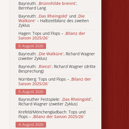
Bayreuth:
„
Brünnhilde brennt
“
,
Bernhard Lang
Bayreuth:
„
Das Rheingold
“
und
„
Die
Walküre
“
– Halbzeitbilanz des zweiten
Zyklus
Hagen: Tops und Flops –
„
Bilanz der
Saison 2025/26
“
6. August 2026
Bayreuth:
„
Die Walküre
“
, Richard Wagner
(zweiter Zyklus)
Bayreuth:
„
Rienzi
“
, Richard Wagner (dritte
Besprechung)
Nürnberg: Tops und Flops –
„
Bilanz der
Saison 2025/26
“
5. August 2026
Bayreuther Festspiele:
„
Das Rheingold
“
,
Richard Wagner (zweiter Zyklus)
Krefeld/Mönchengladbach: Tops und
Flops –
„
Bilanz der Saison 2025/26
“
4. August 2026