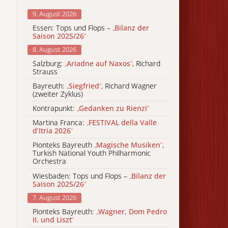
9. August 2026
Essen: Tops und Flops –
„
Bilanz der
Saison 2025/26
“
8. August 2026
Salzburg:
„
Ariadne auf Naxos
“
, Richard
Strauss
Bayreuth:
„
Siegfried
“
, Richard Wagner
(zweiter Zyklus)
Kontrapunkt:
„
Gedanken zu Rienzi
“
Martina Franca:
„
FESTIVAL della Valle
d’Itria 2026
“
Pionteks Bayreuth
„
Magische Musiken
“
,
Turkish National Youth Philharmonic
Orchestra
Wiesbaden: Tops und Flops –
„
Bilanz der
Saison 2025/26
“
7. August 2026
Pionteks Bayreuth:
„
Wagner, Dom Pedro
II. und Liszt
“