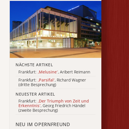
NÄCHSTE ARTIKEL
Frankfurt:
„
Melusine
“
, Aribert Reimann
Frankfurt:
„
Parsifal
“
, Richard Wagner
(dritte Besprechung)
NEUESTER ARTIKEL
Frankfurt:
„
Der Triumph von Zeit und
Erkenntnis
“
, Georg Friedrich Händel
(zweite Besprechung)
NEU IM OPERNFREUND