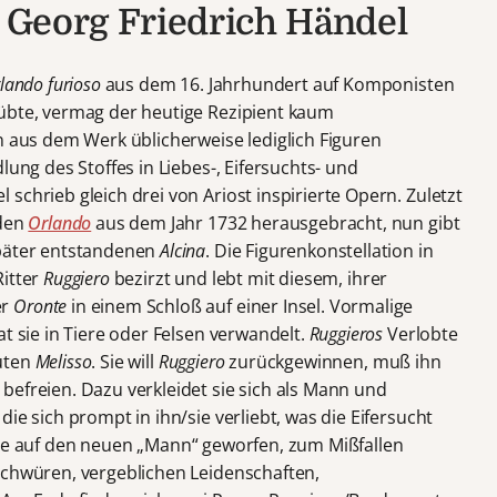
, Georg Friedrich Händel
lando furioso
aus dem 16. Jahrhundert auf Komponisten
übte, vermag der heutige Rezipient kaum
n aus dem Werk üblicherweise lediglich Figuren
lung des Stoffes in Liebes-, Eifersuchts- und
schrieb gleich drei von Ariost inspirierte Opern. Zuletzt
 den
Orlando
aus dem Jahr 1732 herausgebracht, nun gibt
später entstandenen
Alcina
. Die Figurenkonstellation in
itter
Ruggiero
bezirzt und lebt mit diesem, ihrer
er
Oronte
in einem Schloß auf einer Insel. Vormalige
t sie in Tiere oder Felsen verwandelt.
Ruggieros
Verlobte
uten
Melisso
. Sie will
Ruggiero
zurückgewinnen, muß ihn
befreien. Dazu verkleidet sie sich als Mann und
,
die sich prompt in ihn/sie verliebt, was die Eifersucht
e auf den neuen „Mann“ geworfen, zum Mißfallen
schwüren, vergeblichen Leidenschaften,