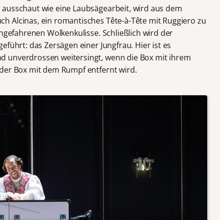
 ausschaut wie eine Laubsägearbeit, wird aus dem
h Alcinas, ein romantisches Tête-à-Tête mit Ruggiero zu
ingefahrenen Wolkenkulisse. Schließlich wird der
eführt: das Zersägen einer Jungfrau. Hier ist es
 unverdrossen weitersingt, wenn die Box mit ihrem
 der Box mit dem Rumpf entfernt wird.