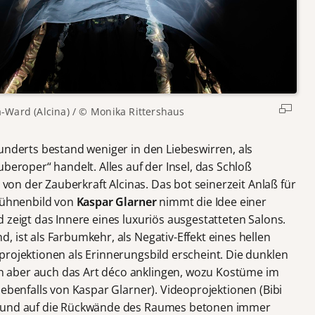
Ward (Alcina) / © Monika Rittershaus
underts bestand weniger in den Liebeswirren, als
beroper“ handelt. Alles auf der Insel, das Schloß
n von der Zauberkraft Alcinas. Das bot seinerzeit Anlaß für
 Bühnenbild von
Kaspar Glarner
nimmt die Idee einer
 zeigt das Innere eines luxuriös ausgestatteten Salons.
 ist als Farbumkehr, als Negativ-Effekt eines hellen
projektionen als Erinnerungsbild erscheint. Die dunklen
 aber auch das Art déco anklingen, wozu Kostüme im
 ebenfalls von Kaspar Glarner). Videoprojektionen (Bibi
g und auf die Rückwände des Raumes betonen immer