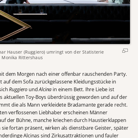
ar Hauser (Ruggiero) umringt von der Statisterie
 Monika Rittershaus
it dem Morgen nach einer offenbar rauschenden Party.
gt auf dem Sofa zurückgelassene Kleidungsstücke in
sich
Ruggiero
und
Alcina
in einem Bett. Ihre Liebe ist
ihres aktuellen Toy-Boys überdrüssig geworden und auf der
mmt die als Mann verkleidete Bradamante gerade recht.
elten verflossenen Liebhaber erscheinen Männer
auf der Bühne, manche kriechen durch Haustierklappen
sie fortan präsent, wirken als dienstbare Geister, später
underdinge Alcinas sind Zirkusattraktionen und fauler