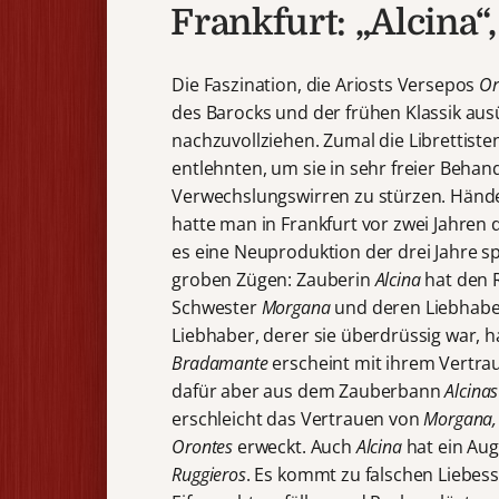
Frankfurt: „Alcina“
Die Faszination, die Ariosts Versepos
Or
des Barocks und der frühen Klassik aus
nachzuvollziehen. Zumal die Librettiste
entlehnten, um sie in sehr freier Behand
Verwechslungswirren zu stürzen. Händel 
hatte man in Frankfurt vor zwei Jahren
es eine Neuproduktion der drei Jahre 
groben Zügen: Zauberin
Alcina
hat den R
Schwester
Morgana
und deren Liebhab
Liebhaber, derer sie überdrüssig war, ha
Bradamante
erscheint mit ihrem Vertra
dafür aber aus dem Zauberbann
Alcinas
erschleicht das Vertrauen von
Morgana
Orontes
erweckt. Auch
Alcina
hat ein Aug
Ruggieros
. Es kommt zu falschen Liebes