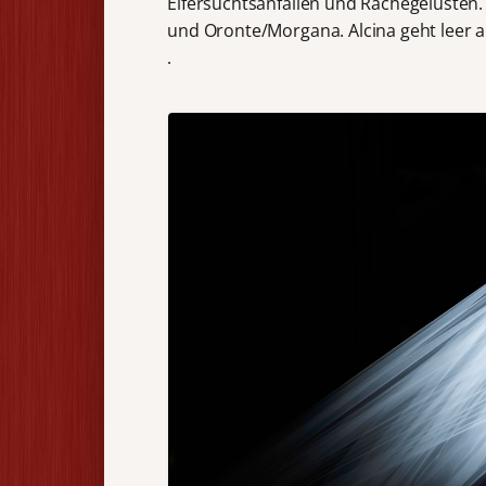
Eifersuchtsanfällen und Rachegelüsten
und Oronte/Morgana. Alcina geht leer au
.