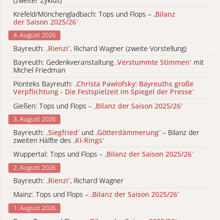
(zweiter Zyklus)
Krefeld/Mönchengladbach: Tops und Flops –
„
Bilanz
der Saison 2025/26
“
4. August 2026
Bayreuth:
„
Rienzi
“
, Richard Wagner (zweite Vorstellung)
Bayreuth: Gedenkveranstaltung
„
Verstummte Stimmen
“
mit
Michel Friedman
Pionteks Bayreuth:
„
Christa Pawlofsky: Bayreuths große
Verpflichtung - Die Festspielzeit im Spiegel der Presse
“
Gießen: Tops und Flops –
„
Bilanz der Saison 2025/26
“
3. August 2026
Bayreuth:
„
Siegfried
“
und
„
Götterdämmerung
“
– Bilanz der
zweiten Hälfte des
„
KI-Rings
“
Wuppertal: Tops und Flops –
„
Bilanz der Saison 2025/26
“
2. August 2026
Bayreuth:
„
Rienzi
“
, Richard Wagner
Mainz: Tops und Flops –
„
Bilanz der Saison 2025/26
“
1. August 2026