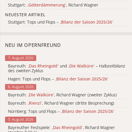
Stuttgart:
„
Götterdämmerung
“
, Richard Wagner
NEUESTER ARTIKEL
Stuttgart: Tops und Flops –
„
Bilanz der Saison 2025/26
“
NEU IM OPERNFREUND
7. August 2026
Bayreuth:
„
Das Rheingold
“
und
„
Die Walküre
“
– Halbzeitbilanz
des zweiten Zyklus
Hagen: Tops und Flops –
„
Bilanz der Saison 2025/26
“
6. August 2026
Bayreuth:
„
Die Walküre
“
, Richard Wagner (zweiter Zyklus)
Bayreuth:
„
Rienzi
“
, Richard Wagner (dritte Besprechung)
Nürnberg: Tops und Flops –
„
Bilanz der Saison 2025/26
“
5. August 2026
Bayreuther Festspiele:
„
Das Rheingold
“
, Richard Wagner