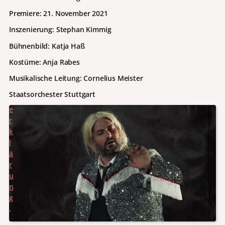
t
Premiere: 21. November 2021
e
Inszenierung: Stephan Kimmig
n
s
Bühnenbild: Katja Haß
c
Kostüme: Anja Rabes
h
u
Musikalische Leitung: Cornelius Meister
t
Staatsorchester Stuttgart
z
e
r
k
l
ä
r
u
n
g
.