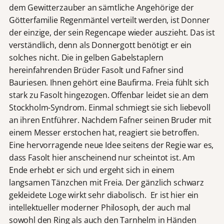
dem Gewitterzauber an sämtliche Angehörige der
Götterfamilie Regenmäntel verteilt werden, ist Donner
der einzige, der sein Regencape wieder auszieht. Das ist
verständlich, denn als Donnergott benötigt er ein
solches nicht. Die in gelben Gabelstaplern
hereinfahrenden Brüder Fasolt und Fafner sind
Bauriesen. Ihnen gehört eine Baufirma. Freia fühlt sich
stark zu Fasolt hingezogen. Offenbar leidet sie an dem
Stockholm-Syndrom. Einmal schmiegt sie sich liebevoll
an ihren Entführer. Nachdem Fafner seinen Bruder mit
einem Messer erstochen hat, reagiert sie betroffen.
Eine hervorragende neue Idee seitens der Regie war es,
dass Fasolt hier anscheinend nur scheintot ist. Am
Ende erhebt er sich und ergeht sich in einem
langsamen Tänzchen mit Freia. Der gänzlich schwarz
gekleidete Loge wirkt sehr diabolisch. Er ist hier ein
intellektueller moderner Philosoph, der auch mal
sowohl den Ring als auch den Tarnhelm in Händen