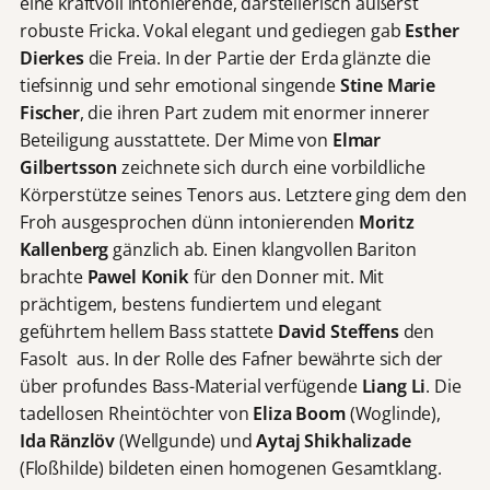
eine kraftvoll intonierende, darstellerisch äußerst
e
robuste Fricka. Vokal elegant und gediegen gab
Esther
s
Dierkes
die Freia. In der Partie der Erda glänzte die
t
tiefsinnig und sehr emotional singende
Stine Marie
e
Fischer
, die ihren Part zudem mit enormer innerer
l
l
Beteiligung ausstattete. Der Mime von
Elmar
t
Gilbertsson
zeichnete sich durch eine vorbildliche
.
Körperstütze seines Tenors aus. Letztere ging dem den
M
Froh ausgesprochen dünn intonierenden
Moritz
i
Kallenberg
gänzlich ab. Einen klangvollen Bariton
t
brachte
Pawel Konik
für den Donner mit. Mit
d
prächtigem, bestens fundiertem und elegant
e
m
geführtem hellem Bass stattete
David Steffens
den
A
Fasolt aus. In der Rolle des Fafner bewährte sich der
b
über profundes Bass-Material verfügende
Liang Li
. Die
s
tadellosen Rheintöchter von
Eliza Boom
(Woglinde),
p
Ida Ränzlöv
(Wellgunde) und
Aytaj Shikhalizade
i
(Floßhilde) bildeten einen homogenen Gesamtklang.
e