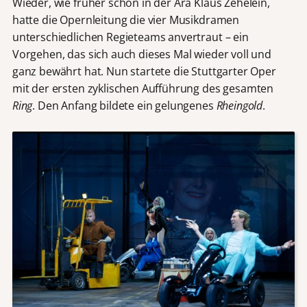
Wieder, wie früher schon in der Ära Klaus Zehelein,
hatte die Opernleitung die vier Musikdramen
unterschiedlichen Regieteams anvertraut – ein
Vorgehen, das sich auch dieses Mal wieder voll und
ganz bewährt hat. Nun startete die Stuttgarter Oper
mit der ersten zyklischen Aufführung des gesamten
Ring
. Den Anfang bildete ein gelungenes
Rheingold
.