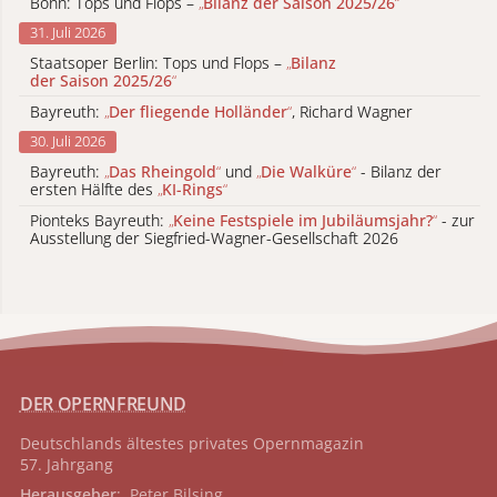
Bonn: Tops und Flops –
„
Bilanz der Saison 2025/26
“
31. Juli 2026
Staatsoper Berlin: Tops und Flops –
„
Bilanz
der Saison 2025/26
“
Bayreuth:
„
Der fliegende Holländer
“
, Richard Wagner
30. Juli 2026
Bayreuth:
„
Das Rheingold
“
und
„
Die Walküre
“
- Bilanz der
ersten Hälfte des
„
KI-Rings
“
Pionteks Bayreuth:
„
Keine Festspiele im Jubiläumsjahr?
“
- zur
Ausstellung der Siegfried-Wagner-Gesellschaft 2026
DER OPERNFREUND
Deutschlands ältestes privates
Opernmagazin
57. Jahrgang
Herausgeber
: Peter Bilsing