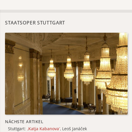
STAATSOPER STUTTGART
NÄCHSTE ARTIKEL
Stuttgart:
„
Katja Kabanova
“
, Leoš Janáček