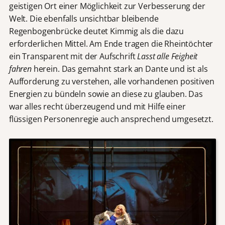
geistigen Ort einer Möglichkeit zur Verbesserung der
Welt. Die ebenfalls unsichtbar bleibende
Regenbogenbrücke deutet Kimmig als die dazu
erforderlichen Mittel. Am Ende tragen die Rheintöchter
ein Transparent mit der Aufschrift
Lasst alle Feigheit
fahren
herein. Das gemahnt stark an Dante und ist als
Aufforderung zu verstehen, alle vorhandenen positiven
Energien zu bündeln sowie an diese zu glauben. Das
war alles recht überzeugend und mit Hilfe einer
flüssigen Personenregie auch ansprechend umgesetzt.
D
a
s
V
i
d
e
o
w