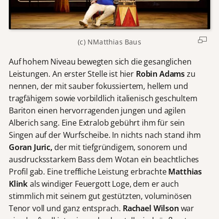
i
r
d
(c) NMatthias Baus
v
o
Auf hohem Niveau bewegten sich die gesanglichen
n
Leistungen. An erster Stelle ist hier
Robin Adams
zu
Y
nennen, der mit sauber fokussiertem, hellem und
o
u
tragfähigem sowie vorbildlich italienisch geschultem
T
Bariton einen hervorragenden jungen und agilen
u
Alberich sang. Eine Extralob gebührt ihm für sein
b
Singen auf der Wurfscheibe. In nichts nach stand ihm
e
Goran Juric,
der mit tiefgründigem, sonorem und
b
ausdrucksstarkem Bass dem Wotan ein beachtliches
e
Profil gab. Eine treffliche Leistung erbrachte
Matthias
r
e
Klink
als windiger Feuergott Loge, dem er auch
i
stimmlich mit seinem gut gestützten, voluminösen
t
Tenor voll und ganz entsprach.
Rachael Wilson
war
g