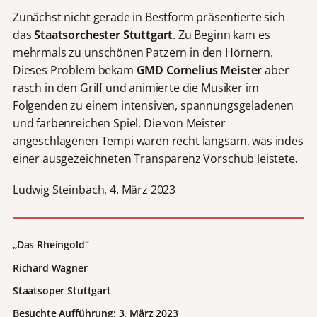
l
Zunächst nicht gerade in Bestform präsentierte sich
e
das
Staatsorchester Stuttgart
. Zu Beginn kam es
n
a
mehrmals zu unschönen Patzern in den Hörnern.
k
Dieses Problem bekam
GMD Cornelius Meister
aber
z
rasch in den Griff und animierte die Musiker im
e
Folgenden zu einem intensiven, spannungsgeladenen
p
und farbenreichen Spiel. Die von Meister
t
angeschlagenen Tempi waren recht langsam, was indes
i
einer ausgezeichneten Transparenz Vorschub leistete.
e
r
Ludwig Steinbach, 4. März 2023
e
i
c
h
„Das Rheingold“
d
Richard Wagner
i
e
Staatsoper Stuttgart
D
Besuchte Aufführung: 3. März 2023
a