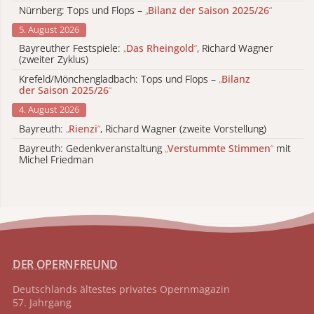
Nürnberg: Tops und Flops –
„
Bilanz der Saison 2025/26
“
5. August 2026
Bayreuther Festspiele:
„
Das Rheingold
“
, Richard Wagner
(zweiter Zyklus)
Krefeld/Mönchengladbach: Tops und Flops –
„
Bilanz
der Saison 2025/26
“
4. August 2026
Bayreuth:
„
Rienzi
“
, Richard Wagner (zweite Vorstellung)
Bayreuth: Gedenkveranstaltung
„
Verstummte Stimmen
“
mit
Michel Friedman
DER OPERNFREUND
Deutschlands ältestes privates
Opernmagazin
57. Jahrgang