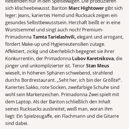
Reisenden nur in den Speisewagen. Die produzieren
sich klischeebewusst. Bariton
Marc Hightower
gibt sich
leger: Jeans, kariertes Hemd und Rucksack zeigen ein
gesundes Selbstbewusstsein. Herzhaft beißt er in eine
Wurstsemmel und singt auch noch! Premium-
Primadonna
Tamta Tarielashvili,
elegant und arrogant,
fördert Make-up und Hygieneutensilien zutage.
Affektiert, zickig und überheblich begegnet sie ihrer
Konkurrentin, der Primadonna
Lubov Karetnikova
, die
jünger und unkomplizierter ist. Tenor
Stan Meus
wieselt, in höheren Sphären schwebend, strahlend
durchs Bordrestaurant. „Seht her, ich bin der Größte!“.
Kariertes Sakko, rote Socken, zweifarbige Schuhe sind
wohl sein Markenzeichen. Primadonna Zwei spielt mit
dem Laptop. Als der Bariton schließlich den Inhalt
seines Rucksacks ausbreitet, weiß man, woran ihm
liegt: Ein Spielzeugaffe, ein Flachmann und die Gitarre
sind dabei.