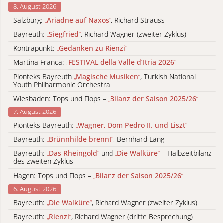
8. August 2026
Salzburg:
„
Ariadne auf Naxos
“
, Richard Strauss
Bayreuth:
„
Siegfried
“
, Richard Wagner (zweiter Zyklus)
Kontrapunkt:
„
Gedanken zu Rienzi
“
Martina Franca:
„
FESTIVAL della Valle d’Itria 2026
“
Pionteks Bayreuth
„
Magische Musiken
“
, Turkish National
Youth Philharmonic Orchestra
Wiesbaden: Tops und Flops –
„
Bilanz der Saison 2025/26
“
7. August 2026
Pionteks Bayreuth:
„
Wagner, Dom Pedro II. und Liszt
“
Bayreuth:
„
Brünnhilde brennt
“
, Bernhard Lang
Bayreuth:
„
Das Rheingold
“
und
„
Die Walküre
“
– Halbzeitbilanz
des zweiten Zyklus
Hagen: Tops und Flops –
„
Bilanz der Saison 2025/26
“
6. August 2026
Bayreuth:
„
Die Walküre
“
, Richard Wagner (zweiter Zyklus)
Bayreuth:
„
Rienzi
“
, Richard Wagner (dritte Besprechung)