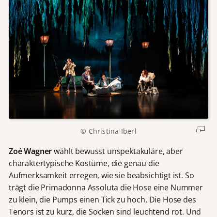
© Christina Iberl
Zoé Wagner
wählt bewusst unspektakuläre, aber
charaktertypische Kostüme, die genau die
Aufmerksamkeit erregen, wie sie beabsichtigt ist. So
trägt die Primadonna Assoluta die Hose eine Nummer
zu klein, die Pumps einen Tick zu hoch. Die Hose des
Tenors ist zu kurz, die Socken sind leuchtend rot. Und