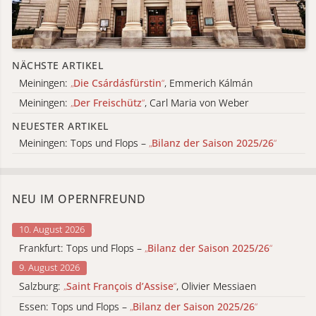
NÄCHSTE ARTIKEL
Meiningen:
„
Die Csárdásfürstin
“
, Emmerich Kálmán
Meiningen:
„
Der Freischütz
“
, Carl Maria von Weber
NEUESTER ARTIKEL
Meiningen: Tops und Flops –
„
Bilanz der Saison 2025/26
“
NEU IM OPERNFREUND
10. August 2026
Frankfurt: Tops und Flops –
„
Bilanz der Saison 2025/26
“
9. August 2026
Salzburg:
„
Saint François d’Assise
“
, Olivier Messiaen
Essen: Tops und Flops –
„
Bilanz der Saison 2025/26
“