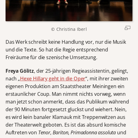
© Christina Iberl
Das Werk schreibt keine Handlung vor, nur die Musik
und die Texte. So hat die Regie entsprechend
Freiräume für die szenische Umsetzung.
Freya Gölitz
, der 25-jährigen Regieassistentin, gelingt,
nach „
Hexe Hillary geht in die Oper
“, mit ihrer zweiten
eigenen Produktion am Staatstheater Meiningen ein
erstaunlicher Coup. Man nimmt nichts vorweg, wenn
man jetzt schon anmerkt, dass das Publikum während
der 90 Minuten fortgesetzt gluckst und wiehert. Nein,
es wird kein banaler Klamauk mit Treppenwitzen aus
der Theaterwelt geboten. Es ist das absurd komische
Auftreten von
Tenor
,
Bariton
,
Primadonna assoluta
und