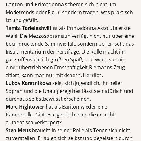
Bariton und Primadonna scheren sich nicht um
Modetrends oder Figur, sondern tragen, was praktisch
ist und gefällt.
Tamta Tarielashvili
ist als Primadonna Assoluta erste
Wahl. Die Mezzosopranistin verfügt nicht nur über eine
beeindruckende Stimmvielfalt, sondern beherrscht das
Instrumentarium der Persiflage. Die Rolle macht ihr
ganz offensichtlich größten Spaß, und wenn sie mit
einer übertriebenen Ernsthaftigkeit Riemanns Zeug
zitiert, kann man nur mitkichern. Herrlich.
Lubov Karetnikova
zeigt sich jugendlich. Ihr heller
Sopran und die Unaufgeregtheit lässt sie natürlich und
durchaus selbstbewusst erscheinen.
Marc Hightower
hat als Bariton wieder eine
Paraderolle. Gibt es eigentlich eine, die er nicht
authentisch verkörpert?
Stan Meus
braucht in seiner Rolle als Tenor sich nicht
zu verstellen. Er spielt sich selbst und begeistert durch