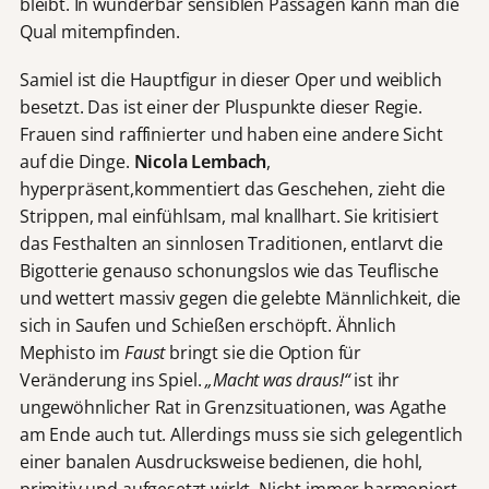
bleibt. In wunderbar sensiblen Passagen kann man die
Qual mitempfinden.
Samiel ist die Hauptfigur in dieser Oper und weiblich
besetzt. Das ist einer der Pluspunkte dieser Regie.
Frauen sind raffinierter und haben eine andere Sicht
auf die Dinge.
Nicola Lembach
,
hyperpräsent,kommentiert das Geschehen, zieht die
Strippen, mal einfühlsam, mal knallhart. Sie kritisiert
das Festhalten an sinnlosen Traditionen, entlarvt die
Bigotterie genauso schonungslos wie das Teuflische
und wettert massiv gegen die gelebte Männlichkeit, die
sich in Saufen und Schießen erschöpft. Ähnlich
Mephisto im
Faust
bringt sie die Option für
Veränderung ins Spiel.
„Macht was draus!“
ist ihr
ungewöhnlicher Rat in Grenzsituationen, was Agathe
am Ende auch tut. Allerdings muss sie sich gelegentlich
einer banalen Ausdrucksweise bedienen, die hohl,
primitiv und aufgesetzt wirkt. Nicht immer harmoniert