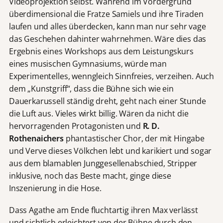
Videoprojektion selbst. Während im Vordergrund
überdimensional die Fratze Samiels und ihre Tiraden
laufen und alles überdecken, kann man nur sehr vage
das Geschehen dahinter wahrnehmen. Wäre dies das
Ergebnis eines Workshops aus dem Leistungskurs
eines musischen Gymnasiums, würde man
Experimentelles, wenngleich Sinnfreies, verzeihen. Auch
dem „Kunstgriff“, dass die Bühne sich wie ein
Dauerkarussell ständig dreht, geht nach einer Stunde
die Luft aus. Vieles wirkt billig. Wären da nicht die
hervorragenden Protagonisten und
R. D.
Rothenaichers
phantastischer Chor, der mit Hingabe
und Verve dieses Völkchen lebt und karikiert und sogar
aus dem blamablen Junggesellenabschied, Stripper
inklusive, noch das Beste macht, ginge diese
Inszenierung in die Hose.
Dass Agathe am Ende fluchtartig ihren Max verlässt
und sichtlich erleichtert von der Bühne durch den