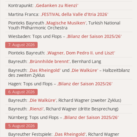
Kontrapunkt:
„
Gedanken zu Rienzi
“
Martina Franca:
„
FESTIVAL della Valle d’Itria 2026
“
Pionteks Bayreuth
„
Magische Musiken
“
, Turkish National
Youth Philharmonic Orchestra
Wiesbaden: Tops und Flops –
„
Bilanz der Saison 2025/26
“
7. August 2026
Pionteks Bayreuth:
„
Wagner, Dom Pedro II. und Liszt
“
Bayreuth:
„
Brünnhilde brennt
“
, Bernhard Lang
Bayreuth:
„
Das Rheingold
“
und
„
Die Walküre
“
– Halbzeitbilanz
des zweiten Zyklus
Hagen: Tops und Flops –
„
Bilanz der Saison 2025/26
“
6. August 2026
Bayreuth:
„
Die Walküre
“
, Richard Wagner (zweiter Zyklus)
Bayreuth:
„
Rienzi
“
, Richard Wagner (dritte Besprechung)
Nürnberg: Tops und Flops –
„
Bilanz der Saison 2025/26
“
5. August 2026
Bayreuther Festspiele:
„
Das Rheingold
“
, Richard Wagner