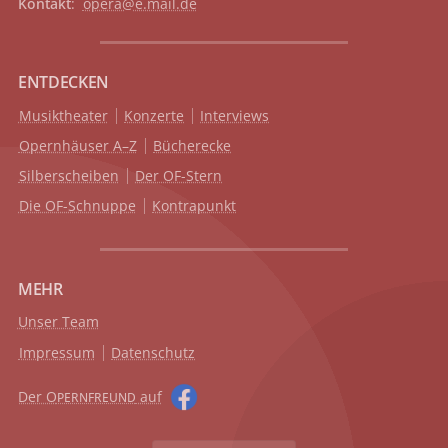
Kontakt
:
opera@e.mail.de
ENTDECKEN
Musiktheater
Konzerte
Interviews
Opernhäuser A–Z
Bücherecke
Silberscheiben
Der OF-Stern
Die OF-Schnuppe
Kontrapunkt
MEHR
Unser Team
Impressum
Datenschutz
Der O
auf
PERNFREUND