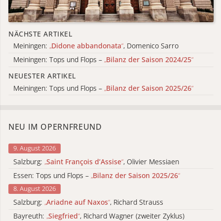
NÄCHSTE ARTIKEL
Meiningen:
„
Didone abbandonata
“
, Domenico Sarro
Meiningen: Tops und Flops –
„
Bilanz der Saison 2024/25
“
NEUESTER ARTIKEL
Meiningen: Tops und Flops –
„
Bilanz der Saison 2025/26
“
NEU IM OPERNFREUND
9. August 2026
Salzburg:
„
Saint François d’Assise
“
, Olivier Messiaen
Essen: Tops und Flops –
„
Bilanz der Saison 2025/26
“
8. August 2026
Salzburg:
„
Ariadne auf Naxos
“
, Richard Strauss
Bayreuth:
„
Siegfried
“
, Richard Wagner (zweiter Zyklus)