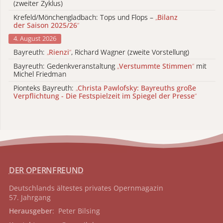
(zweiter Zyklus)
Krefeld/Mönchengladbach: Tops und Flops –
„
Bilanz
der Saison 2025/26
“
4. August 2026
Bayreuth:
„
Rienzi
“
, Richard Wagner (zweite Vorstellung)
Bayreuth: Gedenkveranstaltung
„
Verstummte Stimmen
“
mit
Michel Friedman
Pionteks Bayreuth:
„
Christa Pawlofsky: Bayreuths große
Verpflichtung - Die Festspielzeit im Spiegel der Presse
“
DER OPERNFREUND
Deutschlands ältestes privates
Opernmagazin
57. Jahrgang
Herausgeber
: Peter Bilsing