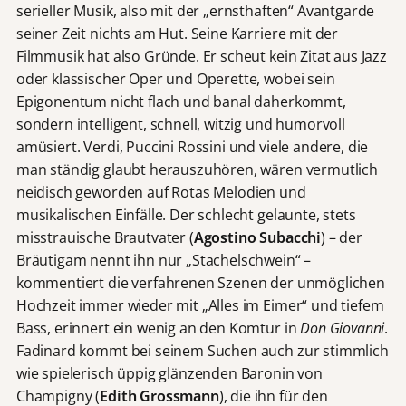
serieller Musik, also mit der „ernsthaften“ Avantgarde
seiner Zeit nichts am Hut. Seine Karriere mit der
Filmmusik hat also Gründe. Er scheut kein Zitat aus Jazz
oder klassischer Oper und Operette, wobei sein
Epigonentum nicht flach und banal daherkommt,
sondern intelligent, schnell, witzig und humorvoll
amüsiert. Verdi, Puccini Rossini und viele andere, die
man ständig glaubt herauszuhören, wären vermutlich
neidisch geworden auf Rotas Melodien und
musikalischen Einfälle. Der schlecht gelaunte, stets
misstrauische Brautvater (
Agostino Subacchi
) – der
Bräutigam nennt ihn nur „Stachelschwein“ –
kommentiert die verfahrenen Szenen der unmöglichen
Hochzeit immer wieder mit „Alles im Eimer“ und tiefem
Bass, erinnert ein wenig an den Komtur in
Don Giovanni
.
Fadinard kommt bei seinem Suchen auch zur stimmlich
wie spielerisch üppig glänzenden Baronin von
Champigny (
Edith Grossmann
), die ihn für den