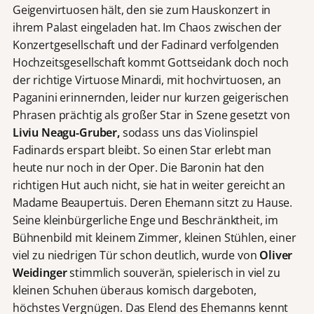
Geigenvirtuosen hält, den sie zum Hauskonzert in
ihrem Palast eingeladen hat. Im Chaos zwischen der
Konzertgesellschaft und der Fadinard verfolgenden
Hochzeitsgesellschaft kommt Gottseidank doch noch
der richtige Virtuose Minardi, mit hochvirtuosen, an
Paganini erinnernden, leider nur kurzen geigerischen
Phrasen prächtig als großer Star in Szene gesetzt von
Liviu Neagu-Gruber,
sodass uns das Violinspiel
Fadinards erspart bleibt. So einen Star erlebt man
heute nur noch in der Oper. Die Baronin hat den
richtigen Hut auch nicht, sie hat in weiter gereicht an
Madame Beaupertuis. Deren Ehemann sitzt zu Hause.
Seine kleinbürgerliche Enge und Beschränktheit, im
Bühnenbild mit kleinem Zimmer, kleinen Stühlen, einer
viel zu niedrigen Tür schon deutlich, wurde von
Oliver
Weidinger
stimmlich souverän, spielerisch in viel zu
kleinen Schuhen überaus komisch dargeboten,
höchstes Vergnügen. Das Elend des Ehemanns kennt