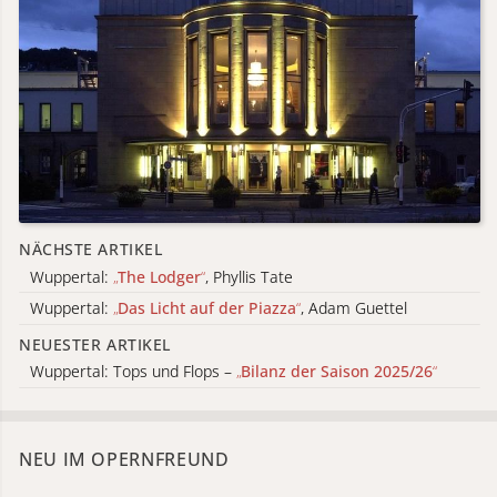
NÄCHSTE ARTIKEL
Wuppertal:
„
The Lodger
“
, Phyllis Tate
Wuppertal:
„
Das Licht auf der Piazza
“
, Adam Guettel
NEUESTER ARTIKEL
Wuppertal: Tops und Flops –
„
Bilanz der Saison 2025/26
“
NEU IM OPERNFREUND