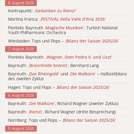
8. August 2026
Kontrapunkt:
„
Gedanken zu Rienzi
“
Martina Franca:
„
FESTIVAL della Valle d’Itria 2026
“
Pionteks Bayreuth
„
Magische Musiken
“
, Turkish National
Youth Philharmonic Orchestra
Wiesbaden: Tops und Flops –
„
Bilanz der Saison 2025/26
“
7. August 2026
Pionteks Bayreuth:
„
Wagner, Dom Pedro II. und Liszt
“
Bayreuth:
„
Brünnhilde brennt
“
, Bernhard Lang
Bayreuth:
„
Das Rheingold
“
und
„
Die Walküre
“
– Halbzeitbilanz
des zweiten Zyklus
Hagen: Tops und Flops –
„
Bilanz der Saison 2025/26
“
6. August 2026
Bayreuth:
„
Die Walküre
“
, Richard Wagner (zweiter Zyklus)
Bayreuth:
„
Rienzi
“
, Richard Wagner (dritte Besprechung)
Nürnberg: Tops und Flops –
„
Bilanz der Saison 2025/26
“
5. August 2026