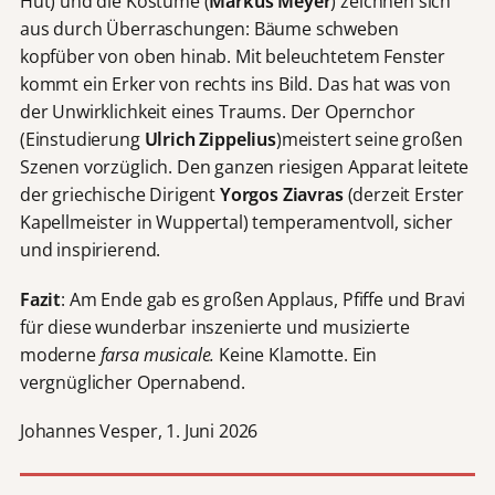
Hut) und die Kostüme (
Markus Meyer
) zeichnen sich
aus durch Überraschungen: Bäume schweben
kopfüber von oben hinab. Mit beleuchtetem Fenster
kommt ein Erker von rechts ins Bild. Das hat was von
der Unwirklichkeit eines Traums. Der Opernchor
(Einstudierung
Ulrich Zippelius
)meistert seine großen
Szenen vorzüglich. Den ganzen riesigen Apparat leitete
der griechische Dirigent
Yorgos Ziavras
(derzeit Erster
Kapellmeister in Wuppertal) temperamentvoll, sicher
und inspirierend.
Fazit
: Am Ende gab es großen Applaus, Pfiffe und Bravi
für diese wunderbar inszenierte und musizierte
moderne
farsa musicale.
Keine Klamotte. Ein
vergnüglicher Opernabend.
Johannes Vesper, 1. Juni 2026