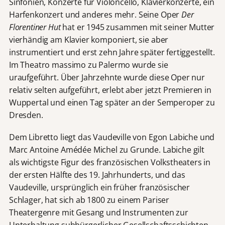
Sinfonien, Konzerte für Violoncello, Klavierkonzerte, ein
Harfenkonzert und anderes mehr. Seine Oper
Der
Florentiner Hut
hat er 1945 zusammen mit seiner Mutter
vierhändig am Klavier komponiert, sie aber
instrumentiert und erst zehn Jahre später fertiggestellt.
Im Theatro massimo zu Palermo wurde sie
uraufgeführt. Über Jahrzehnte wurde diese Oper nur
relativ selten aufgeführt, erlebt aber jetzt Premieren in
Wuppertal und einen Tag später an der Semperoper zu
Dresden.
Dem Libretto liegt das Vaudeville von Egon Labiche und
Marc Antoine Amédée Michel zu Grunde. Labiche gilt
als wichtigste Figur des französischen Volkstheaters in
der ersten Hälfte des 19. Jahrhunderts, und das
Vaudeville, ursprünglich ein früher französischer
Schlager, hat sich ab 1800 zu einem Pariser
Theatergenre mit Gesang und Instrumenten zur
Unterhaltung subbürgerlicher Gesellschaftsschichten