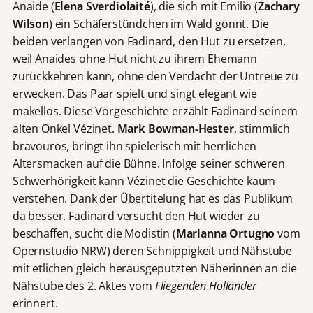
Anaide (
Elena Sverdiolaité
), die sich mit Emilio (
Zachary
Wilson
) ein Schäferstündchen im Wald gönnt. Die
beiden verlangen von Fadinard, den Hut zu ersetzen,
weil Anaides ohne Hut nicht zu ihrem Ehemann
zurückkehren kann, ohne den Verdacht der Untreue zu
erwecken. Das Paar spielt und singt elegant wie
makellos. Diese Vorgeschichte erzählt Fadinard seinem
alten Onkel Vézinet.
Mark Bowman-Hester
, stimmlich
bravourös, bringt ihn spielerisch mit herrlichen
Altersmacken auf die Bühne. Infolge seiner schweren
Schwerhörigkeit kann Vézinet die Geschichte kaum
verstehen. Dank der Übertitelung hat es das Publikum
da besser. Fadinard versucht den Hut wieder zu
beschaffen, sucht die Modistin (
Marianna Ortugno
vom
Opernstudio NRW) deren Schnippigkeit und Nähstube
mit etlichen gleich herausgeputzten Näherinnen an die
Nähstube des 2. Aktes vom
Fliegenden Holländer
erinnert.