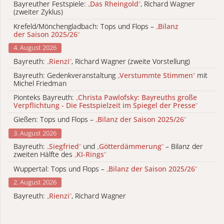
Bayreuther Festspiele:
„
Das Rheingold
“
, Richard Wagner
(zweiter Zyklus)
Krefeld/Mönchengladbach: Tops und Flops –
„
Bilanz
der Saison 2025/26
“
4. August 2026
Bayreuth:
„
Rienzi
“
, Richard Wagner (zweite Vorstellung)
Bayreuth: Gedenkveranstaltung
„
Verstummte Stimmen
“
mit
Michel Friedman
Pionteks Bayreuth:
„
Christa Pawlofsky: Bayreuths große
Verpflichtung - Die Festspielzeit im Spiegel der Presse
“
Gießen: Tops und Flops –
„
Bilanz der Saison 2025/26
“
3. August 2026
Bayreuth:
„
Siegfried
“
und
„
Götterdämmerung
“
– Bilanz der
zweiten Hälfte des
„
KI-Rings
“
Wuppertal: Tops und Flops –
„
Bilanz der Saison 2025/26
“
2. August 2026
Bayreuth:
„
Rienzi
“
, Richard Wagner