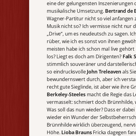
eine der gelungensten Inszenierungen de
musikalische Umsetzung.
Bertrand de B
Wagner-Partitur nicht so viel anfangen 
Musik nicht so? Ich vermisse nicht nur
„Drive“, um es neudeutsch zu sagen. Ic
rüber, wie ich es sonst von ihnen gewöh
meisten habe ich schon mal live gehört
los? Liegt es doch am Dirigenten?
Falk
stimmlich souveräner und darstellerisch
so eindrucksvolle
John Treleaven
als Si
bewundernswert durch, aber ich verst
recht gute Sieglinde, ist aber wie ihr
Berkeley-Steeles
macht die Regie das L
vermasselt: schmiert doch Brünnhilde, w
Was soll das nun wieder? Dass er dabei
wieder ein Wunder der Selbstbeherrsc
Brünnhilde wirklich überzeugend, nerv
Höhe.
Lioba Brauns
Fricka dagegen fand