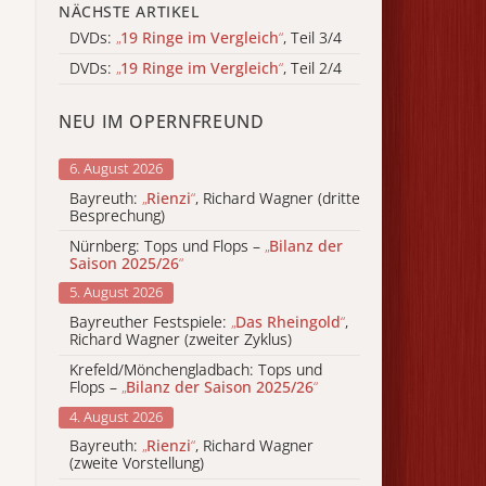
NÄCHSTE ARTIKEL
DVDs:
„
19 Ringe im Vergleich
“
, Teil 3/4
DVDs:
„
19 Ringe im Vergleich
“
, Teil 2/4
NEU IM OPERNFREUND
6. August 2026
Bayreuth:
„
Rienzi
“
, Richard Wagner (dritte
Besprechung)
Nürnberg: Tops und Flops –
„
Bilanz der
Saison 2025/26
“
5. August 2026
Bayreuther Festspiele:
„
Das Rheingold
“
,
Richard Wagner (zweiter Zyklus)
Krefeld/Mönchengladbach: Tops und
Flops –
„
Bilanz der Saison 2025/26
“
4. August 2026
Bayreuth:
„
Rienzi
“
, Richard Wagner
(zweite Vorstellung)