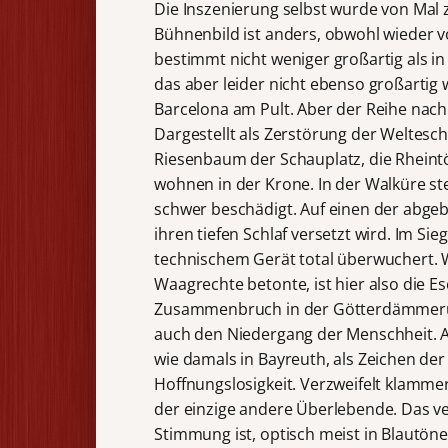
Die Inszenierung selbst wurde von Mal
Bühnenbild ist anders, obwohl wieder 
bestimmt nicht weniger großartig als in
das aber leider nicht ebenso großartig
Barcelona am Pult. Aber der Reihe nach
Dargestellt als Zerstörung der Weltesch
Riesenbaum der Schauplatz, die Rheint
wohnen in der Krone. In der Walküre st
schwer beschädigt. Auf einen der abgebr
ihren tiefen Schlaf versetzt wird. Im Si
technischem Gerät total überwuchert. W
Waagrechte betonte, ist hier also die 
Zusammenbruch in der Götterdämmerung
auch den Niedergang der Menschheit. A
wie damals in Bayreuth, als Zeichen de
Hoffnungslosigkeit. Verzweifelt klamme
der einzige andere Überlebende. Das ver
Stimmung ist, optisch meist in Blautö