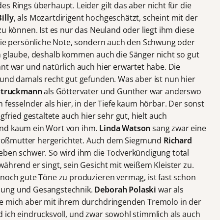
s Rings überhaupt. Leider gilt das aber nicht für die
illy
, als Mozartdirigent hochgeschätzt, scheint mit der
zu können. Ist es nur das Neuland oder liegt ihm diese
 die persönliche Note, sondern auch den Schwung oder
h glaube, deshalb kommen auch die Sänger nicht so gut
nt war und natürlich auch hier erwartet habe. Die
 und damals recht gut gefunden. Was aber ist nun hier
 Struckmann
als Göttervater und Gunther war anderswo
 fesselnder als hier, in der Tiefe kaum hörbar. Der sonst
egfried gestaltete auch hier sehr gut, hielt auch
and kaum ein Wort von ihm.
Linda Watson
sang zwar eine
e Großmutter hergerichtet. Auch dem Siegmund
Richard
eben schwer. So wird ihm die Todverkündigung total
ährend er singt, sein Gesicht mit weißem Kleister zu.
 noch gute Töne zu produzieren vermag, ist fast schon
hung und Gesangstechnik.
Deborah Polaski
war als
te mich aber mit ihrem durchdringenden Tremolo in der
 ich eindrucksvoll, und zwar sowohl stimmlich als auch