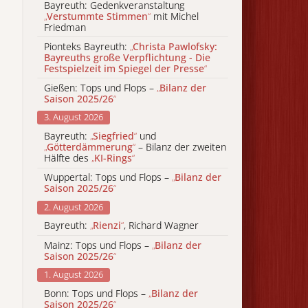
Bayreuth: Gedenkveranstaltung
„
Verstummte Stimmen
“
mit Michel
Friedman
Pionteks Bayreuth:
„
Christa Pawlofsky:
Bayreuths große Verpflichtung - Die
Festspielzeit im Spiegel der Presse
“
Gießen: Tops und Flops –
„
Bilanz der
Saison 2025/26
“
3. August 2026
Bayreuth:
„
Siegfried
“
und
„
Götterdämmerung
“
– Bilanz der zweiten
Hälfte des
„
KI-Rings
“
Wuppertal: Tops und Flops –
„
Bilanz der
Saison 2025/26
“
2. August 2026
Bayreuth:
„
Rienzi
“
, Richard Wagner
Mainz: Tops und Flops –
„
Bilanz der
Saison 2025/26
“
1. August 2026
Bonn: Tops und Flops –
„
Bilanz der
Saison 2025/26
“