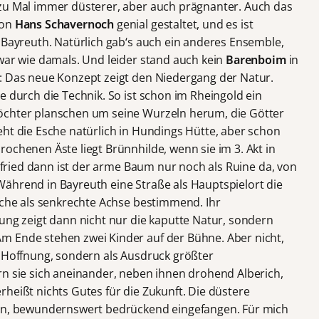
 zu Mal immer düsterer, aber auch prägnanter. Auch das
von
Hans Schavernoch
genial gestaltet, und es ist
 Bayreuth. Natürlich gab‘s auch ein anderes Ensemble,
 war wie damals. Und leider stand auch kein
Barenboim
in
: Das neue Konzept zeigt den Niedergang der Natur.
e durch die Technik. So ist schon im Rheingold ein
öchter planschen um seine Wurzeln herum, die Götter
eht die Esche natürlich in Hundings Hütte, aber schon
ochenen Äste liegt Brünnhilde, wenn sie im 3. Akt in
egfried dann ist der arme Baum nur noch als Ruine da, von
ährend in Bayreuth eine Straße als Hauptspielort die
Esche als senkrechte Achse bestimmend. Ihr
 zeigt dann nicht nur die kaputte Natur, sondern
m Ende stehen zwei Kinder auf der Bühne. Aber nicht,
r Hoffnung, sondern als Ausdruck größter
rn sie sich aneinander, neben ihnen drohend Alberich,
heißt nichts Gutes für die Zukunft. Die düstere
nen, bewundernswert bedrückend eingefangen. Für mich