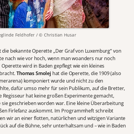
eglinde Feldhofer / © Christian Husar
ist die bekannte Operette „Der Graf von Luxemburg“ von
tte nach wie vor hoch, wenn man woanders nur noch
 Operette wird in Baden gepflegt wie ein kleines
bracht.
Thomas Smolej
hat die Operette, die 1909 (also
mmerarena) komponiert wurde und nicht zu den
lte, dafür umso mehr für sein Publikum, auf die Bretter,
nge Regisseur hat keine großen Experimente gemacht,
e sie geschrieben worden war. Eine kleine Überarbeitung
roßen Firlefanz auskommt. Im Programmheft schreibt
 wir an einer flotten, natürlichen und witzigen Variante
ück auf die Bühne, sehr unterhaltsam und – wie in Baden