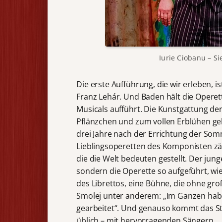
Iurie Ciobanu – Si
Die erste Aufführung, die wir erleben, 
Franz Lehár. Und Baden hält die Opere
Musicals aufführt. Die Kunstgattung der
Pflänzchen und zum vollen Erblühen ge
drei Jahre nach der Errichtung der So
Lieblingsoperetten des Komponisten zäh
die die Welt bedeuten gestellt. Der ju
sondern die Operette so aufgeführt, wi
des Librettos, eine Bühne, die ohne g
Smolej unter anderem: „Im Ganzen haben
gearbeitet“. Und genauso kommt das St
üblich – mit hervorragenden Sängern.