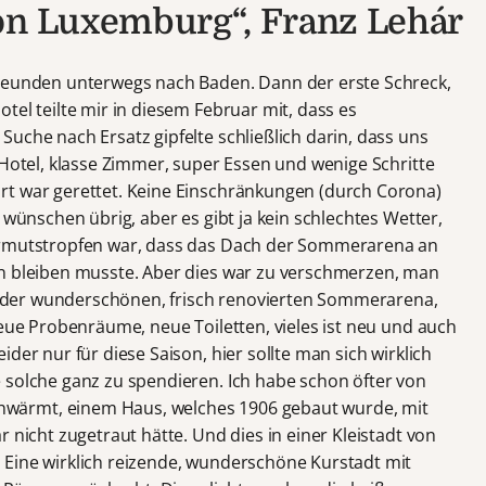
von Luxemburg“, Franz Lehár
Freunden unterwegs nach Baden. Dann der erste Schreck,
tel teilte mir in diesem Februar mit, dass es
uche nach Ersatz gipfelte schließlich darin, dass uns
 Hotel, klasse Zimmer, super Essen und wenige Schritte
rt war gerettet. Keine Einschränkungen (durch Corona)
 wünschen übrig, aber es gibt ja kein schlechtes Wetter,
ermutstropfen war, dass das Dach der Sommerarena an
en bleiben musste. Aber dies war zu verschmerzen, man
 in der wunderschönen, frisch renovierten Sommerarena,
neue Probenräume, neue Toiletten, vieles ist neu und auch
der nur für diese Saison, hier sollte man sich wirklich
 solche ganz zu spendieren. Ich habe schon öfter von
wärmt, einem Haus, welches 1906 gebaut wurde, mit
 nicht zugetraut hätte. Und dies in einer Kleistadt von
 Eine wirklich reizende, wunderschöne Kurstadt mit