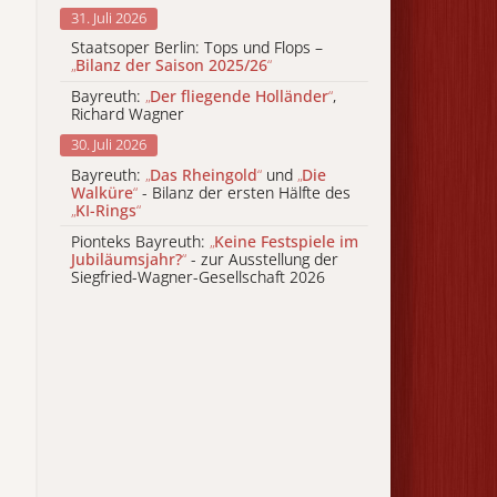
31. Juli 2026
Staatsoper Berlin: Tops und Flops –
„
Bilanz der Saison 2025/26
“
Bayreuth:
„
Der fliegende Holländer
“
,
Richard Wagner
30. Juli 2026
Bayreuth:
„
Das Rheingold
“
und
„
Die
Walküre
“
- Bilanz der ersten Hälfte des
„
KI-Rings
“
Pionteks Bayreuth:
„
Keine Festspiele im
Jubiläumsjahr?
“
- zur Ausstellung der
Siegfried-Wagner-Gesellschaft 2026