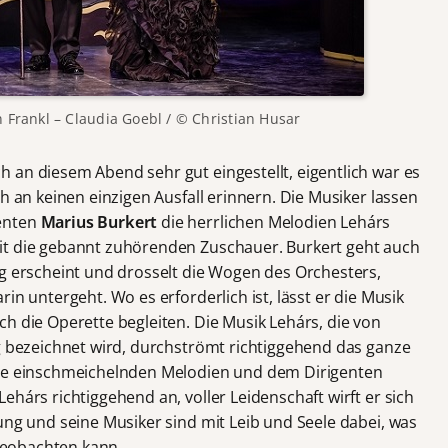
Frankl – Claudia Goebl / © Christian Husar
ch an diesem Abend sehr gut eingestellt, eigentlich war es
h an keinen einzigen Ausfall erinnern. Die Musiker lassen
enten
Marius Burkert
die herrlichen Melodien Lehárs
it die gebannt zuhörenden Zuschauer. Burkert geht auch
ig erscheint und drosselt die Wogen des Orchesters,
in untergeht. Wo es erforderlich ist, lässt er die Musik
h die Operette begleiten. Die Musik Lehárs, die von
ig bezeichnet wird, durchströmt richtiggehend das ganze
die einschmeichelnden Melodien und dem Dirigenten
ehárs richtiggehend an, voller Leidenschaft wirft er sich
ung und seine Musiker sind mit Leib und Seele dabei, was
 beobachten kann.