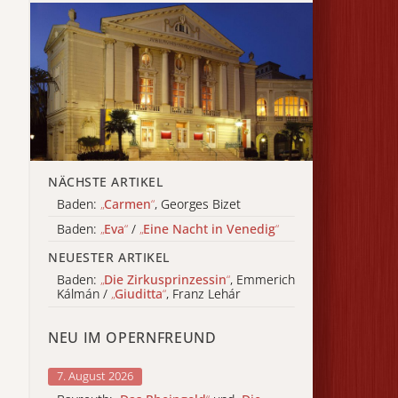
NÄCHSTE ARTIKEL
Baden:
„
Carmen
“
, Georges Bizet
Baden:
„
Eva
“
/
„
Eine Nacht in Venedig
“
NEUESTER ARTIKEL
Baden:
„
Die Zirkusprinzessin
“
, Emmerich
Kálmán /
„
Giuditta
“
, Franz Lehár
NEU IM OPERNFREUND
7. August 2026