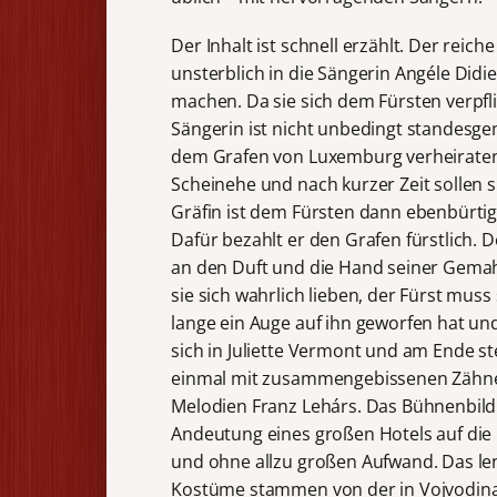
Der Inhalt ist schnell erzählt. Der reiche
unsterblich in die Sängerin Angéle Didi
machen. Da sie sich dem Fürsten verpflic
Sängerin ist nicht unbedingt standesge
dem Grafen von Luxemburg verheiraten, 
Scheinehe und nach kurzer Zeit sollen
Gräfin ist dem Fürsten dann ebenbürtig
Dafür bezahlt er den Grafen fürstlich. D
an den Duft und die Hand seiner Gemah
sie sich wahrlich lieben, der Fürst muss
lange ein Auge auf ihn geworfen hat un
sich in Juliette Vermont und am Ende s
einmal mit zusammengebissenen Zähnen
Melodien Franz Lehárs. Das Bühnenbil
Andeutung eines großen Hotels auf die 
und ohne allzu großen Aufwand. Das le
Kostüme stammen von der in Vojvodin