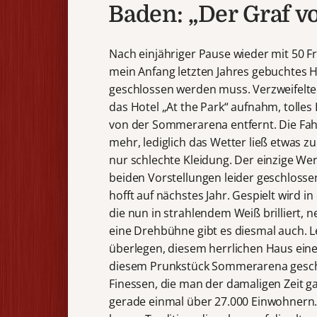
Baden: „Der Graf 
Nach einjähriger Pause wieder mit 50 
mein Anfang letzten Jahres gebuchtes Ho
geschlossen werden muss. Verzweifelte S
das Hotel „At the Park“ aufnahm, tolles
von der Sommerarena entfernt. Die Fah
mehr, lediglich das Wetter ließ etwas zu
nur schlechte Kleidung. Der einzige W
beiden Vorstellungen leider geschloss
hofft auf nächstes Jahr. Gespielt wird
die nun in strahlendem Weiß brilliert, 
eine Drehbühne gibt es diesmal auch. Lei
überlegen, diesem herrlichen Haus eine
diesem Prunkstück Sommerarena gesch
Finessen, die man der damaligen Zeit gar
gerade einmal über 27.000 Einwohnern.