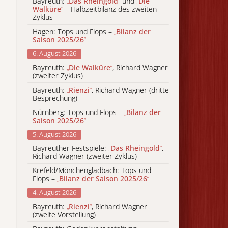
Bayreuth:
„
Das Rheingold
“
und
„
Die
Walküre
“
– Halbzeitbilanz des zweiten
Zyklus
Hagen: Tops und Flops –
„
Bilanz der
Saison 2025/26
“
6. August 2026
Bayreuth:
„
Die Walküre
“
, Richard Wagner
(zweiter Zyklus)
Bayreuth:
„
Rienzi
“
, Richard Wagner (dritte
Besprechung)
Nürnberg: Tops und Flops –
„
Bilanz der
Saison 2025/26
“
5. August 2026
Bayreuther Festspiele:
„
Das Rheingold
“
,
Richard Wagner (zweiter Zyklus)
Krefeld/Mönchengladbach: Tops und
Flops –
„
Bilanz der Saison 2025/26
“
4. August 2026
Bayreuth:
„
Rienzi
“
, Richard Wagner
(zweite Vorstellung)