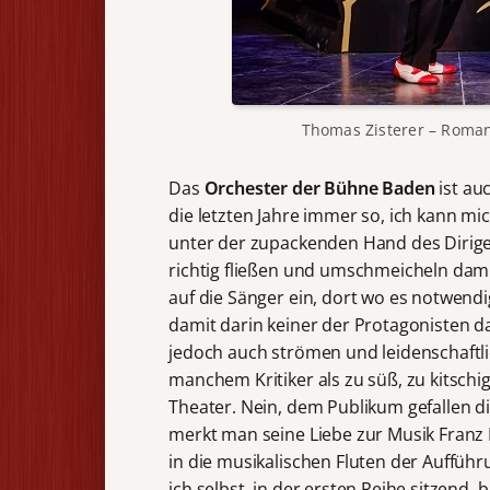
Thomas Zisterer – Roman 
Das
Orchester der Bühne Baden
ist au
die letzten Jahre immer so, ich kann mic
unter der zupackenden Hand des Dirig
richtig fließen und umschmeicheln dam
auf die Sänger ein, dort wo es notwend
damit darin keiner der Protagonisten dar
jedoch auch strömen und leidenschaftlic
manchem Kritiker als zu süß, zu kitsch
Theater. Nein, dem Publikum gefallen 
merkt man seine Liebe zur Musik Franz L
in die musikalischen Fluten der Aufführ
ich selbst, in der ersten Reihe sitzend,