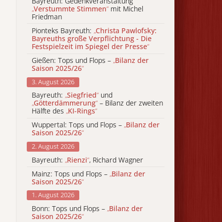
Bayreuth: Gedenkveranstaltung
„
Verstummte Stimmen
“
mit Michel
Friedman
Pionteks Bayreuth:
„
Christa Pawlofsky:
Bayreuths große Verpflichtung - Die
Festspielzeit im Spiegel der Presse
“
Gießen: Tops und Flops –
„
Bilanz der
Saison 2025/26
“
3. August 2026
Bayreuth:
„
Siegfried
“
und
„
Götterdämmerung
“
– Bilanz der zweiten
Hälfte des
„
KI-Rings
“
Wuppertal: Tops und Flops –
„
Bilanz der
Saison 2025/26
“
2. August 2026
Bayreuth:
„
Rienzi
“
, Richard Wagner
Mainz: Tops und Flops –
„
Bilanz der
Saison 2025/26
“
1. August 2026
Bonn: Tops und Flops –
„
Bilanz der
Saison 2025/26
“