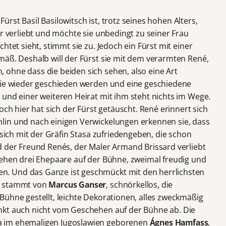
 Fürst Basil Basilowitsch ist, trotz seines hohen Alters,
er verliebt und möchte sie unbedingt zu seiner Frau
htet sieht, stimmt sie zu. Jedoch ein Fürst mit einer
mäß. Deshalb will der Fürst sie mit dem verarmten René,
ohne dass die beiden sich sehen, also eine Art
 sie wieder geschieden werden und eine geschiedene
 und einer weiteren Heirat mit ihm steht nichts im Wege.
och hier hat sich der Fürst getäuscht. René erinnert sich
lin und nach einigen Verwickelungen erkennen sie, dass
 sich mit der Gräfin Stasa zufriedengeben, die schon
d der Freund Renés, der Maler Armand Brissard verliebt
tehen drei Ehepaare auf der Bühne, zweimal freudig und
. Und das Ganze ist geschmückt mit den herrlichsten
d stammt von
Marcus Ganser
, schnörkellos, die
Bühne gestellt, leichte Dekorationen, alles zweckmäßig
nkt auch nicht vom Geschehen auf der Bühne ab. Die
a im ehemaligen Jugoslawien geborenen
Ágnes Hamfass
,