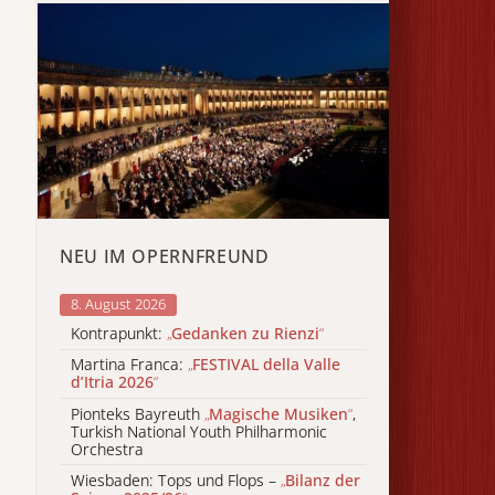
NEU IM OPERNFREUND
8. August 2026
Kontrapunkt:
„
Gedanken zu Rienzi
“
Martina Franca:
„
FESTIVAL della Valle
d’Itria 2026
“
Pionteks Bayreuth
„
Magische Musiken
“
,
Turkish National Youth Philharmonic
Orchestra
Wiesbaden: Tops und Flops –
„
Bilanz der