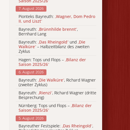
Saison 2025/26
“
7. August 2026
Pionteks Bayreuth:
„
Wagner, Dom Pedro
II. und Liszt
“
Bayreuth:
„
Brünnhilde brennt
“
,
Bernhard Lang
Bayreuth:
„
Das Rheingold
“
und
„
Die
Walküre
“
– Halbzeitbilanz des zweiten
Zyklus
Hagen: Tops und Flops –
„
Bilanz der
Saison 2025/26
“
6. August 2026
Bayreuth:
„
Die Walküre
“
, Richard Wagner
(zweiter Zyklus)
Bayreuth:
„
Rienzi
“
, Richard Wagner (dritte
Besprechung)
Nürnberg: Tops und Flops –
„
Bilanz der
Saison 2025/26
“
5. August 2026
Bayreuther Festspiele:
„
Das Rheingold
“
,