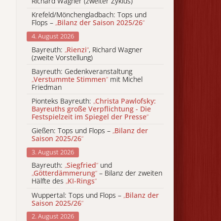
Richard Wagner (zweiter Zyklus)
Krefeld/Mönchengladbach: Tops und
Flops –
„
Bilanz der Saison 2025/26
“
4. August 2026
Bayreuth:
„
Rienzi
“
, Richard Wagner
(zweite Vorstellung)
Bayreuth: Gedenkveranstaltung
„
Verstummte Stimmen
“
mit Michel
Friedman
Pionteks Bayreuth:
„
Christa Pawlofsky:
Bayreuths große Verpflichtung - Die
Festspielzeit im Spiegel der Presse
“
Gießen: Tops und Flops –
„
Bilanz der
Saison 2025/26
“
3. August 2026
Bayreuth:
„
Siegfried
“
und
„
Götterdämmerung
“
– Bilanz der zweiten
Hälfte des
„
KI-Rings
“
Wuppertal: Tops und Flops –
„
Bilanz der
Saison 2025/26
“
2. August 2026