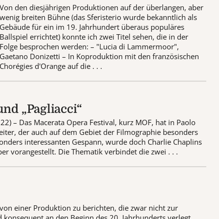
Von den diesjährigen Produktionen auf der überlangen, aber
wenig breiten Bühne (das Sferisterio wurde bekanntlich als
Gebäude für ein im 19. Jahrhundert überaus populäres
Ballspiel errichtet) konnte ich zwei Titel sehen, die in der
Folge besprochen werden: – "Lucia di Lammermoor",
Gaetano Donizetti – In Koproduktion mit den französischen
Chorégies d'Orange auf die . . .
und „Pagliacci“
22) – Das Macerata Opera Festival, kurz MOF, hat in Paolo
eiter, der auch auf dem Gebiet der Filmographie besonders
esonders interessanten Gespann, wurde doch Charlie Chaplins
 vorangestellt. Die Thematik verbindet die zwei . . .
t von einer Produktion zu berichten, die zwar nicht zur
und konsequent an den Beginn des 20. Jahrhunderts verlegt