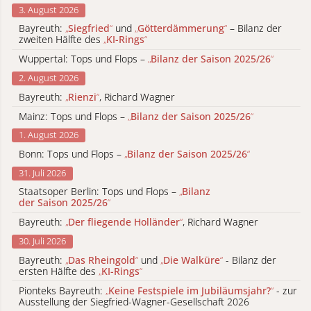
3. August 2026
Bayreuth:
„
Siegfried
“
und
„
Götterdämmerung
“
– Bilanz der
zweiten Hälfte des
„
KI-Rings
“
Wuppertal: Tops und Flops –
„
Bilanz der Saison 2025/26
“
2. August 2026
Bayreuth:
„
Rienzi
“
, Richard Wagner
Mainz: Tops und Flops –
„
Bilanz der Saison 2025/26
“
1. August 2026
Bonn: Tops und Flops –
„
Bilanz der Saison 2025/26
“
31. Juli 2026
Staatsoper Berlin: Tops und Flops –
„
Bilanz
der Saison 2025/26
“
Bayreuth:
„
Der fliegende Holländer
“
, Richard Wagner
30. Juli 2026
Bayreuth:
„
Das Rheingold
“
und
„
Die Walküre
“
- Bilanz der
ersten Hälfte des
„
KI-Rings
“
Pionteks Bayreuth:
„
Keine Festspiele im Jubiläumsjahr?
“
- zur
Ausstellung der Siegfried-Wagner-Gesellschaft 2026