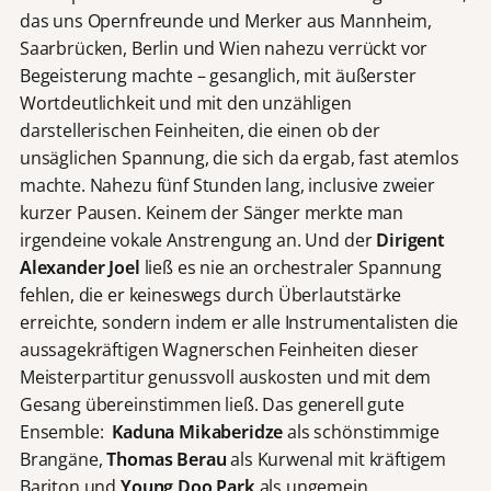
das uns Opernfreunde und Merker aus Mannheim,
Saarbrücken, Berlin und Wien nahezu verrückt vor
Begeisterung machte – gesanglich, mit äußerster
Wortdeutlichkeit und mit den unzähligen
darstellerischen Feinheiten, die einen ob der
unsäglichen Spannung, die sich da ergab, fast atemlos
machte. Nahezu fünf Stunden lang, inclusive zweier
kurzer Pausen. Keinem der Sänger merkte man
irgendeine vokale Anstrengung an. Und der
Dirigent
Alexander Joel
ließ es nie an orchestraler Spannung
fehlen, die er keineswegs durch Überlautstärke
erreichte, sondern indem er alle Instrumentalisten die
aussagekräftigen Wagnerschen Feinheiten dieser
Meisterpartitur genussvoll auskosten und mit dem
Gesang übereinstimmen ließ. Das generell gute
Ensemble:
Kaduna Mikaberidze
als schönstimmige
Brangäne,
Thomas Berau
als Kurwenal mit kräftigem
Bariton und
Young Doo Park
als ungemein