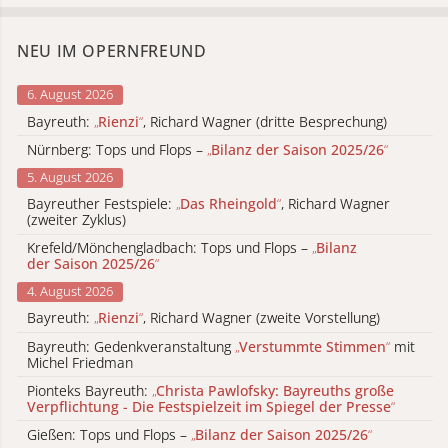
NEU IM OPERNFREUND
6. August 2026
Bayreuth:
„
Rienzi
“
, Richard Wagner (dritte Besprechung)
Nürnberg: Tops und Flops –
„
Bilanz der Saison 2025/26
“
5. August 2026
Bayreuther Festspiele:
„
Das Rheingold
“
, Richard Wagner
(zweiter Zyklus)
Krefeld/Mönchengladbach: Tops und Flops –
„
Bilanz
der Saison 2025/26
“
4. August 2026
Bayreuth:
„
Rienzi
“
, Richard Wagner (zweite Vorstellung)
Bayreuth: Gedenkveranstaltung
„
Verstummte Stimmen
“
mit
Michel Friedman
Pionteks Bayreuth:
„
Christa Pawlofsky: Bayreuths große
Verpflichtung - Die Festspielzeit im Spiegel der Presse
“
Gießen: Tops und Flops –
„
Bilanz der Saison 2025/26
“