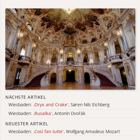
NÄCHSTE ARTIKEL
Wiesbaden:
„
Oryx and Crake
“
, Søren Nils Eichberg
Wiesbaden:
„
Rusalka
“
, Antonín Dvořák
NEUESTER ARTIKEL
Wiesbaden:
„
Così fan tutte
“
, Wolfgang Amadeus Mozart