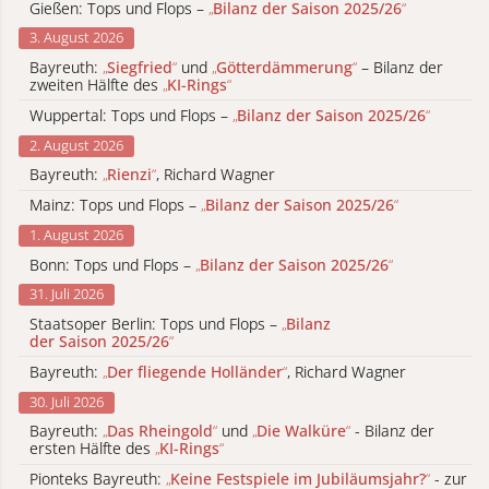
Gießen: Tops und Flops –
„
Bilanz der Saison 2025/26
“
3. August 2026
Bayreuth:
„
Siegfried
“
und
„
Götterdämmerung
“
– Bilanz der
zweiten Hälfte des
„
KI-Rings
“
Wuppertal: Tops und Flops –
„
Bilanz der Saison 2025/26
“
2. August 2026
Bayreuth:
„
Rienzi
“
, Richard Wagner
Mainz: Tops und Flops –
„
Bilanz der Saison 2025/26
“
1. August 2026
Bonn: Tops und Flops –
„
Bilanz der Saison 2025/26
“
31. Juli 2026
Staatsoper Berlin: Tops und Flops –
„
Bilanz
der Saison 2025/26
“
Bayreuth:
„
Der fliegende Holländer
“
, Richard Wagner
30. Juli 2026
Bayreuth:
„
Das Rheingold
“
und
„
Die Walküre
“
- Bilanz der
ersten Hälfte des
„
KI-Rings
“
Pionteks Bayreuth:
„
Keine Festspiele im Jubiläumsjahr?
“
- zur