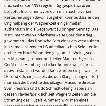
und, seit er seit 1999 regelmäßig gespielt wird, ein
beliebtes Instrument, von dem man nach diversen
Restaurierungen davon ausgehen konnte, dass er den
Originalklang der Wagner-Zeit einigermaßen
authentisch in die Gegenwart zu bringen vermag. Das
Instrument war wunderbarerweise über den Krieg
gekommen – das ikonische Foto eines am verstaubten
Instrument sitzenden US-amerikanischen Soldaten im
eroberten Haus Wahnfried ging um die Welt –, sodass
der Museumsgründer und -leiter Manfred Eger das
Gerät nach Hamburg schicken konnte, wo es für
null
ouvert
restauriert wurde. Dann wurden einige wenige
LPs und CDs eingespielt, die den Klang einfingen. Hört
man sich die Berichte des jetzigen Museumsdirektor
Sven Friedrich und Udo Schmidt-Steingraebers an,
dessen Klavierfabrik sich seit Wagners Zeiten um die
Stimmung des Flügels kümmert, wird man eines
Besseren belehrt. Was vordem auffiel, war schon ein