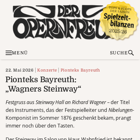
MENÜ
SUCHE
22. Mai 2026
Konzerte
Pionteks Bayreuth
Pionteks Bayreuth:
„Wagners Steinway“
Festgruss aus Steinway Hall an Richard Wagner
– der Titel
des Instruments, das der Festspielleiter und
Nibelungen
-
Komponist im Sommer 1876 geschenkt bekam, prangt
immer noch über den Tasten.
Der Steinway im Salon von Haus Wahnfried ist bekannt