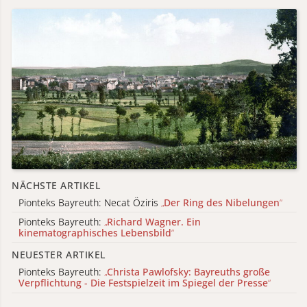
NÄCHSTE ARTIKEL
Pionteks Bayreuth: Necat Öziris
„
Der Ring des Nibelungen
“
Pionteks Bayreuth:
„
Richard Wagner. Ein
kinematographisches Lebensbild
“
NEUESTER ARTIKEL
Pionteks Bayreuth:
„
Christa Pawlofsky: Bayreuths große
Verpflichtung - Die Festspielzeit im Spiegel der Presse
“