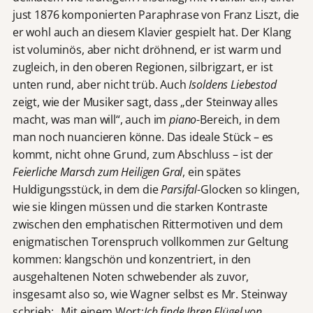
just 1876 komponierten Paraphrase von Franz Liszt, die
er wohl auch an diesem Klavier gespielt hat. Der Klang
ist voluminös, aber nicht dröhnend, er ist warm und
zugleich, in den oberen Regionen, silbrigzart, er ist
unten rund, aber nicht trüb. Auch
Isoldens Liebestod
zeigt, wie der Musiker sagt, dass „der Steinway alles
macht, was man will“, auch im
piano
-Bereich, in dem
man noch nuancieren könne. Das ideale Stück – es
kommt, nicht ohne Grund, zum Abschluss – ist der
Feierliche Marsch zum Heiligen Gral
, ein spätes
Huldigungsstück, in dem die
Parsifal
-Glocken so klingen,
wie sie klingen müssen und die starken Kontraste
zwischen den emphatischen Rittermotiven und dem
enigmatischen Torenspruch vollkommen zur Geltung
kommen: klangschön und konzentriert, in den
ausgehaltenen Noten schwebender als zuvor,
insgesamt also so, wie Wagner selbst es Mr. Steinway
schrieb: „Mit einem Wort:
Ich finde Ihren Flügel von