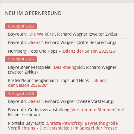
NEU IM OPERNFREUND
6. August 2026
Bayreuth:
„
Die Walküre
“
, Richard Wagner (zweiter Zyklus)
Bayreuth:
„
Rienzi
“
, Richard Wagner (dritte Besprechung)
Nürnberg: Tops und Flops –
„
Bilanz der Saison 2025/26
“
5. August 2026
Bayreuther Festspiele:
„
Das Rheingold
“
, Richard Wagner
(zweiter Zyklus)
Krefeld/Mönchengladbach: Tops und Flops –
„
Bilanz
der Saison 2025/26
“
4. August 2026
Bayreuth:
„
Rienzi
“
, Richard Wagner (zweite Vorstellung)
Bayreuth: Gedenkveranstaltung
„
Verstummte Stimmen
“
mit
Michel Friedman
Pionteks Bayreuth:
„
Christa Pawlofsky: Bayreuths große
Verpflichtung - Die Festspielzeit im Spiegel der Presse
“