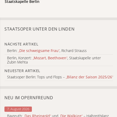
Staatskapelle Berlin
STAATSOPER UNTER DEN LINDEN
NÄCHSTE ARTIKEL
Berlin:
„
Die schweigsame Frau
“
, Richard Strauss
Berlin, Konzert:
„
Mozart, Beethoven
“
, Staatskapelle unter
Zubin Mehta
NEUESTER ARTIKEL
Staatsoper Berlin: Tops und Flops –
„
Bilanz der Saison 2025/26
“
NEU IM OPERNFREUND
7. August 2026
Bayreuth:
„
Das Rheingold
“
und
„
Die Walküre
“
– Halbzeitbilanz