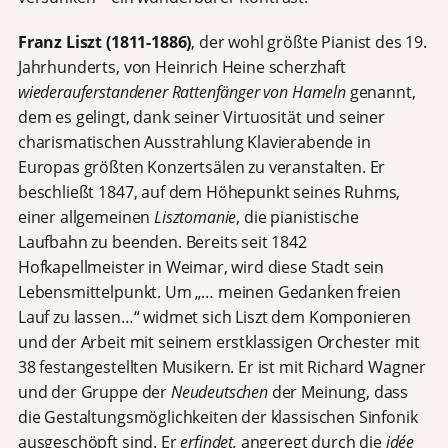
Franz Liszt (1811-1886)
, der wohl größte Pianist des 19.
Jahrhunderts, von Heinrich Heine scherzhaft
wiederauferstandener Rattenfänger von Hameln
genannt,
dem es gelingt, dank seiner Virtuosität und seiner
charismatischen Ausstrahlung Klavierabende in
Europas größten Konzertsälen zu veranstalten. Er
beschließt 1847, auf dem Höhepunkt seines Ruhms,
einer allgemeinen
Lisztomanie
, die pianistische
Laufbahn zu beenden. Bereits seit 1842
Hofkapellmeister in Weimar, wird diese Stadt sein
Lebensmittelpunkt. Um „… meinen Gedanken freien
Lauf zu lassen…“ widmet sich Liszt dem Komponieren
und der Arbeit mit seinem erstklassigen Orchester mit
38 festangestellten Musikern. Er ist mit Richard Wagner
und der Gruppe der
Neudeutschen
der Meinung, dass
die Gestaltungsmöglichkeiten der klassischen Sinfonik
ausgeschöpft sind. Er
erfindet,
angeregt durch die
idée