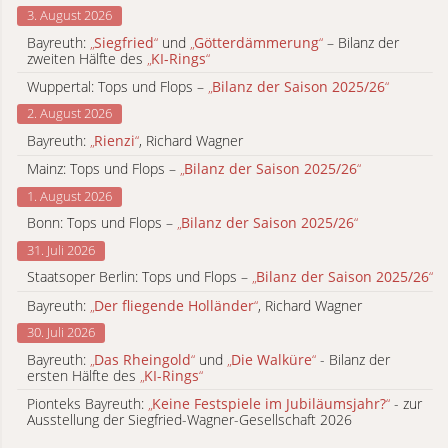
3. August 2026
Bayreuth:
„
Siegfried
“
und
„
Götterdämmerung
“
– Bilanz der
zweiten Hälfte des
„
KI-Rings
“
Wuppertal: Tops und Flops –
„
Bilanz der Saison 2025/26
“
2. August 2026
Bayreuth:
„
Rienzi
“
, Richard Wagner
Mainz: Tops und Flops –
„
Bilanz der Saison 2025/26
“
1. August 2026
Bonn: Tops und Flops –
„
Bilanz der Saison 2025/26
“
31. Juli 2026
Staatsoper Berlin: Tops und Flops –
„
Bilanz der Saison 2025/26
“
Bayreuth:
„
Der fliegende Holländer
“
, Richard Wagner
30. Juli 2026
Bayreuth:
„
Das Rheingold
“
und
„
Die Walküre
“
- Bilanz der
ersten Hälfte des
„
KI-Rings
“
Pionteks Bayreuth:
„
Keine Festspiele im Jubiläumsjahr?
“
- zur
Ausstellung der Siegfried-Wagner-Gesellschaft 2026