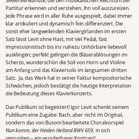
Seelenverwandte, die den musikalischen Reichtum der
Partitur erkennen und verstehen, ihn voll auszureizen.
Jede Phrase wird in aller Ruhe ausgespielt, dabei immer
klar artikuliert und dynamisch fein differenziert. Die
sonst eher langweilenden Klaviergirlanden im ersten
Satz lässt Levit ohne Hast, mit viel Pedal, fast
impressionistisch bis ins nahezu Unhörbare liebevoll
ausklingen; perfekt gelingen die Bläserablösungen im
Scherzo, wunderschön die Soli von Horn und Violine
am Anfang und das Klaviersolo im langsamen dritten
Satz. Ja, das Werk hat in seiner Faktur kompositorische
Schwächen, jedoch bestätigt die heutige Interpretation
die Bedeutung dieses Klavierkonzerts.
Das Publikum ist begeistert! Igor Levit schenkt seinem
Publikum eine Zugabe: Bach, aber nicht im Original,
sondern das von Busoni bearbeitete Choralvorspiel
Nun komm, der Heiden Heiland BWV 659
, in sich
versunken – ein wunderbarer Kontrast!