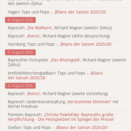
des zweiten Zyklus
Hagen: Tops und Flops –
„
Bilanz der Saison 2025/26
“
6. August 2026
Bayreuth:
„
Die Walküre
“
, Richard Wagner (zweiter Zyklus)
Bayreuth:
„
Rienzi
“
, Richard Wagner (dritte Besprechung)
Nürnberg: Tops und Flops –
„
Bilanz der Saison 2025/26
“
5. August 2026
Bayreuther Festspiele:
„
Das Rheingold
“
, Richard Wagner (zweiter
Zyklus)
Krefeld/Mönchengladbach: Tops und Flops –
„
Bilanz
der Saison 2025/26
“
4. August 2026
Bayreuth:
„
Rienzi
“
, Richard Wagner (zweite Vorstellung)
Bayreuth: Gedenkveranstaltung
„
Verstummte Stimmen
“
mit
Michel Friedman
Pionteks Bayreuth:
„
Christa Pawlofsky: Bayreuths große
Verpflichtung - Die Festspielzeit im Spiegel der Presse
“
Gießen: Tops und Flops –
„
Bilanz der Saison 2025/26
“