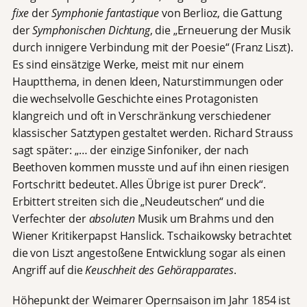
fixe
der
Symphonie fantastique
von Berlioz, die Gattung
der
Symphonischen Dichtung
, die „Erneuerung der Musik
durch innigere Verbindung mit der Poesie“ (Franz Liszt).
Es sind einsätzige Werke, meist mit nur einem
Hauptthema, in denen Ideen, Naturstimmungen oder
die wechselvolle Geschichte eines Protagonisten
klangreich und oft in Verschränkung verschiedener
klassischer Satztypen gestaltet werden. Richard Strauss
sagt später: „… der einzige Sinfoniker, der nach
Beethoven kommen musste und auf ihn einen riesigen
Fortschritt bedeutet. Alles Übrige ist purer Dreck“.
Erbittert streiten sich die „Neudeutschen“ und die
Verfechter der
absoluten
Musik um Brahms und den
Wiener Kritikerpapst Hanslick. Tschaikowsky betrachtet
die von Liszt angestoßene Entwicklung sogar als einen
Angriff auf die
Keuschheit des Gehörapparates
.
Höhepunkt der Weimarer Opernsaison im Jahr 1854 ist