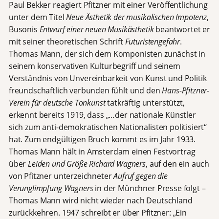
Paul Bekker reagiert Pfitzner mit einer Veröffentlichung
unter dem Titel
Neue Ästhetik der musikalischen Impotenz
,
Busonis
Entwurf einer neuen Musikästhetik
beantwortet er
mit seiner theoretischen Schrift
Futuristengefahr
.
Thomas Mann, der sich dem Komponisten zunächst in
seinem konservativen Kulturbegriff und seinem
Verständnis von Unvereinbarkeit von Kunst und Politik
freundschaftlich verbunden fühlt und den
Hans-Pfitzner-
Verein für deutsche Tonkunst
tatkräftig unterstützt,
erkennt bereits 1919, dass „…der nationale Künstler
sich zum anti-demokratischen Nationalisten politisiert“
hat. Zum endgültigen Bruch kommt es im Jahr 1933.
Thomas Mann hält in Amsterdam einen Festvortrag
über
Leiden und Größe Richard Wagners
, auf den ein auch
von Pfitzner unterzeichneter
Aufruf gegen die
Verunglimpfung Wagners
in der Münchner Presse folgt –
Thomas Mann wird nicht wieder nach Deutschland
zurückkehren. 1947 schreibt er über Pfitzner: „Ein