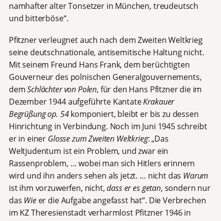
namhafter alter Tonsetzer in München, treudeutsch
und bitterböse“.
Pfitzner verleugnet auch nach dem Zweiten Weltkrieg
seine deutschnationale, antisemitische Haltung nicht.
Mit seinem Freund Hans Frank, dem berüchtigten
Gouverneur des polnischen Generalgouvernements,
dem
Schlächter von Polen
, für den Hans Pfitzner die im
Dezember 1944 aufgeführte Kantate
Krakauer
Begrüßung op. 54
komponiert, bleibt er bis zu dessen
Hinrichtung in Verbindung. Noch im Juni 1945 schreibt
er in einer
Glosse zum Zweiten Weltkrieg
: „Das
Weltjudentum ist ein Problem, und zwar ein
Rassenproblem, … wobei man sich Hitlers erinnern
wird und ihn anders sehen als jetzt. … nicht das
Warum
ist ihm vorzuwerfen, nicht,
dass er es getan
, sondern nur
das
Wie
er die Aufgabe angefasst hat“. Die Verbrechen
im KZ Theresienstadt verharmlost Pfitzner 1946 in