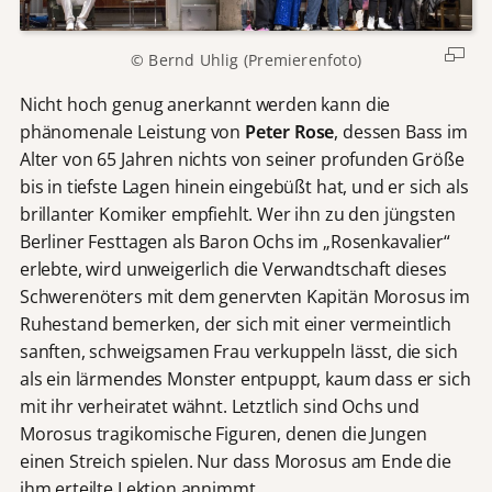
© Bernd Uhlig (Premierenfoto)
Nicht hoch genug anerkannt werden kann die
phänomenale Leistung von
Peter Rose
, dessen Bass im
Alter von 65 Jahren nichts von seiner profunden Größe
bis in tiefste Lagen hinein eingebüßt hat, und er sich als
brillanter Komiker empfiehlt. Wer ihn zu den jüngsten
Berliner Festtagen als Baron Ochs im „Rosenkavalier“
erlebte, wird unweigerlich die Verwandtschaft dieses
Schwerenöters mit dem genervten Kapitän Morosus im
Ruhestand bemerken, der sich mit einer vermeintlich
sanften, schweigsamen Frau verkuppeln lässt, die sich
als ein lärmendes Monster entpuppt, kaum dass er sich
mit ihr verheiratet wähnt. Letztlich sind Ochs und
Morosus tragikomische Figuren, denen die Jungen
einen Streich spielen. Nur dass Morosus am Ende die
ihm erteilte Lektion annimmt.