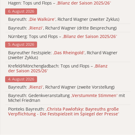
Hagen: Tops und Flops –
„
Bilanz der Saison 2025/26
“
6. August 2026
Bayreuth:
„
Die Walküre
“
, Richard Wagner (zweiter Zyklus)
Bayreuth:
„
Rienzi
“
, Richard Wagner (dritte Besprechung)
Nürnberg: Tops und Flops –
„
Bilanz der Saison 2025/26
“
5. August 2026
Bayreuther Festspiele:
„
Das Rheingold
“
, Richard Wagner
(zweiter Zyklus)
Krefeld/Mönchengladbach: Tops und Flops –
„
Bilanz
der Saison 2025/26
“
4. August 2026
Bayreuth:
„
Rienzi
“
, Richard Wagner (zweite Vorstellung)
Bayreuth: Gedenkveranstaltung
„
Verstummte Stimmen
“
mit
Michel Friedman
Pionteks Bayreuth:
„
Christa Pawlofsky: Bayreuths große
Verpflichtung - Die Festspielzeit im Spiegel der Presse
“