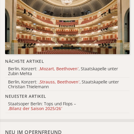
NÄCHSTE ARTIKEL
Berlin, Konzert:
„
Mozart, Beethoven
“
, Staatskapelle unter
Zubin Mehta
Berlin, Konzert:
„
Strauss, Beethoven
“
, Staatskapelle unter
Christian Thielemann
NEUESTER ARTIKEL
Staatsoper Berlin: Tops und Flops –
„
Bilanz der Saison 2025/26
“
NEU IM OPERNFREUND