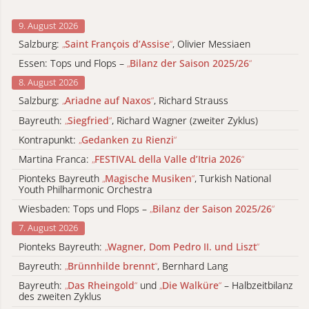
9. August 2026
Salzburg:
„
Saint François d’Assise
“
, Olivier Messiaen
Essen: Tops und Flops –
„
Bilanz der Saison 2025/26
“
8. August 2026
Salzburg:
„
Ariadne auf Naxos
“
, Richard Strauss
Bayreuth:
„
Siegfried
“
, Richard Wagner (zweiter Zyklus)
Kontrapunkt:
„
Gedanken zu Rienzi
“
Martina Franca:
„
FESTIVAL della Valle d’Itria 2026
“
Pionteks Bayreuth
„
Magische Musiken
“
, Turkish National
Youth Philharmonic Orchestra
Wiesbaden: Tops und Flops –
„
Bilanz der Saison 2025/26
“
7. August 2026
Pionteks Bayreuth:
„
Wagner, Dom Pedro II. und Liszt
“
Bayreuth:
„
Brünnhilde brennt
“
, Bernhard Lang
Bayreuth:
„
Das Rheingold
“
und
„
Die Walküre
“
– Halbzeitbilanz
des zweiten Zyklus