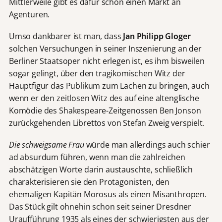
Mittlerweile gibt es dafür schon einen Markt an
Agenturen.
Umso dankbarer ist man, dass
Jan Philipp Gloger
solchen Versuchungen in seiner Inszenierung an der
Berliner Staatsoper nicht erlegen ist, es ihm bisweilen
sogar gelingt, über den tragikomischen Witz der
Hauptfigur das Publikum zum Lachen zu bringen, auch
wenn er den zeitlosen Witz des auf eine altenglische
Komödie des Shakespeare-Zeitgenossen Ben Jonson
zurückgehenden Librettos von Stefan Zweig verspielt.
Die schweigsame Frau
würde man allerdings auch schier
ad absurdum führen, wenn man die zahlreichen
abschätzigen Worte darin austauschte, schließlich
charakterisieren sie den Protagonisten, den
ehemaligen Kapitän Morosus als einen Misanthropen.
Das Stück gilt ohnehin schon seit seiner Dresdner
Uraufführung 1935 als eines der schwierigsten aus der