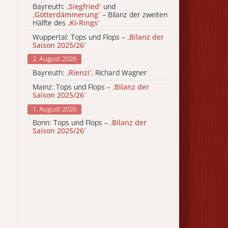
Bayreuth:
„
Siegfried
“
und
„
Götterdämmerung
“
– Bilanz der zweiten
Hälfte des
„
KI-Rings
“
Wuppertal: Tops und Flops –
„
Bilanz der
Saison 2025/26
“
2. August 2026
Bayreuth:
„
Rienzi
“
, Richard Wagner
Mainz: Tops und Flops –
„
Bilanz der
Saison 2025/26
“
1. August 2026
Bonn: Tops und Flops –
„
Bilanz der
Saison 2025/26
“