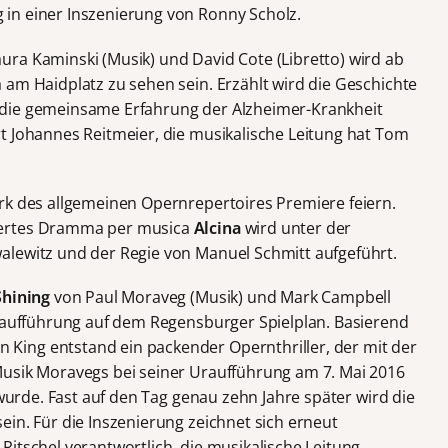
in einer Inszenierung von Ronny Scholz.
ura Kaminski (Musik) und David Cote (Libretto) wird ab
 am Haidplatz zu sehen sein. Erzählt wird die Geschichte
 die gemeinsame Erfahrung der Alzheimer-Krankheit
t Johannes Reitmeier, die musikalische Leitung hat Tom
rk des allgemeinen Opernrepertoires Premiere feiern.
iertes Dramma per musica
Alcina
wird unter der
alewitz und der Regie von Manuel Schmitt aufgeführt.
Shining
von Paul Moraveg (Musik) und Mark Campbell
staufführung auf dem Regensburger Spielplan. Basierend
ing entstand ein packender Opernthriller, der mit der
Musik Moravegs bei seiner Uraufführung am 7. Mai 2016
 wurde. Fast auf den Tag genau zehn Jahre später wird die
in. Für die Inszenierung zeichnet sich erneut
itschel verantwortlich, die musikalische Leitung