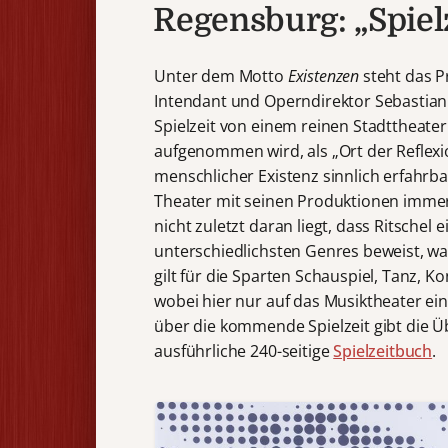
Regensburg: „Spiel
Unter dem Motto
Existenzen
steht das P
Intendant und Operndirektor Sebastian
Spielzeit von einem reinen Stadttheater
aufgenommen wird, als „Ort der Reflexi
menschlicher Existenz sinnlich erfahrba
Theater mit seinen Produktionen immer
nicht zuletzt daran liegt, dass Ritsche
unterschiedlichsten Genres beweist, was
gilt für die Sparten Schauspiel, Tanz, 
wobei hier nur auf das Musiktheater ei
über die kommende Spielzeit gibt die Ü
ausführliche 240-seitige
Spielzeitbuch
.