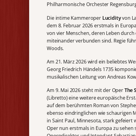
Philharmonische Orchester Regensburg 
Die intime Kammeroper
Lucidity
von La
dem 8. Februar 2026 erstmals in Europa
von vier Menschen, deren Leben durch
miteinander verbunden sind. Regie führ
Woods.
Am 21. März 2026 wird ein beliebtes We
Georg Friedrich Händels 1735 kompon
musikalischen Leitung von Andreas Kow
Am 9. Mai 2026 steht mit der Oper
The 
(Libretto) eine weitere europäische Er
auf dem berühmten Roman von Stephen K
ebenso eindringlichen wie schaurigen 
in Saint Paul, Minnesota, stark gefeiert
Oper nun erstmals in Europa zu sehen se
Operndirektor und Intendant Sebastian R