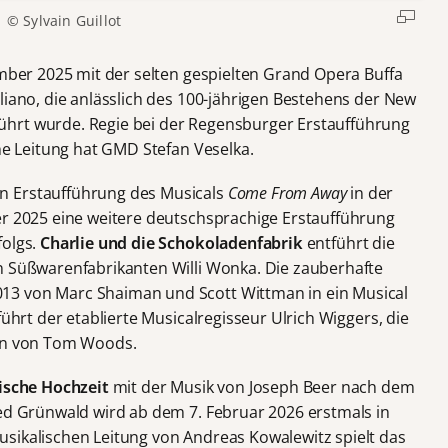
© Sylvain Guillot
ember 2025 mit der selten gespielten Grand Opera Buffa
liano, die anlässlich des 100-jährigen Bestehens der New
hrt wurde. Regie bei der Regensburger Erstaufführung
che Leitung hat GMD Stefan Veselka.
n Erstaufführung des Musicals
Come From Away
in der
er 2025 eine weitere deutschsprachige Erstaufführung
folgs.
Charlie und die Schokoladenfabrik
entführt die
n Süßwarenfabrikanten Willi Wonka. Die zauberhafte
13 von Marc Shaiman und Scott Wittman in ein Musical
führt der etablierte Musicalregisseur Ulrich Wiggers, die
den von Tom Woods.
ische Hochzeit
mit der Musik von Joseph Beer nach dem
red Grünwald wird ab dem 7. Februar 2026 erstmals in
sikalischen Leitung von Andreas Kowalewitz spielt das