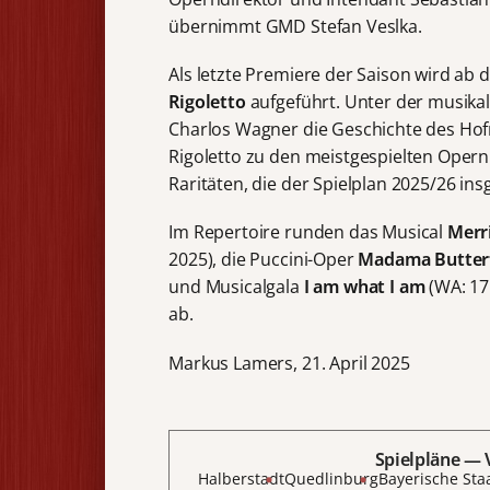
übernimmt GMD Stefan Veslka.
Als letzte Premiere der Saison wird ab
Rigoletto
aufgeführt. Unter der musika
Charlos Wagner die Geschichte des Hof
Rigoletto zu den meistgespielten Opern
Raritäten, die der Spielplan 2025/26 ins
Im Repertoire runden das Musical
Merri
2025), die Puccini-Oper
Madama Butter
und Musicalgala
I am what I am
(WA: 17
ab.
Markus Lamers, 21. April 2025
Spielpläne — 
Halberstadt
Quedlinburg
Bayerische St