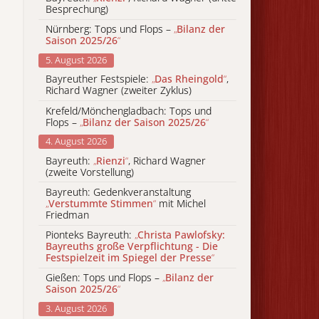
Besprechung)
Nürnberg: Tops und Flops –
„
Bilanz der
Saison 2025/26
“
5. August 2026
Bayreuther Festspiele:
„
Das Rheingold
“
,
Richard Wagner (zweiter Zyklus)
Krefeld/Mönchengladbach: Tops und
Flops –
„
Bilanz der Saison 2025/26
“
4. August 2026
Bayreuth:
„
Rienzi
“
, Richard Wagner
(zweite Vorstellung)
Bayreuth: Gedenkveranstaltung
„
Verstummte Stimmen
“
mit Michel
Friedman
Pionteks Bayreuth:
„
Christa Pawlofsky:
Bayreuths große Verpflichtung - Die
Festspielzeit im Spiegel der Presse
“
Gießen: Tops und Flops –
„
Bilanz der
Saison 2025/26
“
3. August 2026