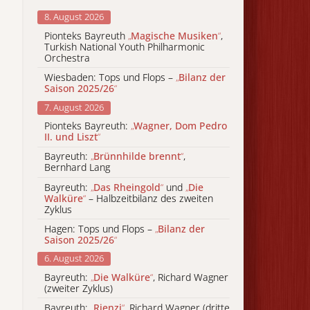
8. August 2026
Pionteks Bayreuth
„
Magische Musiken
“
,
Turkish National Youth Philharmonic
Orchestra
Wiesbaden: Tops und Flops –
„
Bilanz der
Saison 2025/26
“
7. August 2026
Pionteks Bayreuth:
„
Wagner, Dom Pedro
II. und Liszt
“
Bayreuth:
„
Brünnhilde brennt
“
,
Bernhard Lang
Bayreuth:
„
Das Rheingold
“
und
„
Die
Walküre
“
– Halbzeitbilanz des zweiten
Zyklus
Hagen: Tops und Flops –
„
Bilanz der
Saison 2025/26
“
6. August 2026
Bayreuth:
„
Die Walküre
“
, Richard Wagner
(zweiter Zyklus)
Bayreuth:
„
Rienzi
“
, Richard Wagner (dritte