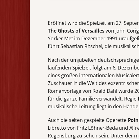
Eröffnet wird die Spielzeit am 27. Sept
The Ghosts of Versailles
von John Corig
Yorker Met im Dezember 1991 uraufgefü
führt Sebastian Ritschel, die musikalis
Nach der umjubelten deutschsprachige
laufenden Spielzeit folgt am 6. Dezemb
eines großen internationalen Musicaler
Zuschauer in die Welt des exzentrische
Romanvorlage von Roald Dahl wurde 20
für die ganze Familie verwandelt. Regie 
musikalische Leitung liegt in den Hän
Auch die selten gespielte Operette
Poln
Libretto von Fritz Löhner-Beda und Alf
Regensburg zu sehen sein. Unter der mu