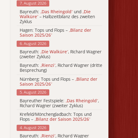
7. August 2026
Bayreuth:
„
Das Rheingold
“
und
„
Die
Walküre
“
– Halbzeitbilanz des zweiten
Zyklus
Hagen: Tops und Flops –
„
Bilanz der
Saison 2025/26
“
6. August 2026
Bayreuth:
„
Die Walküre
“
, Richard Wagner
(zweiter Zyklus)
Bayreuth:
„
Rienzi
“
, Richard Wagner (dritte
Besprechung)
Nürnberg: Tops und Flops –
„
Bilanz der
Saison 2025/26
“
5. August 2026
Bayreuther Festspiele:
„
Das Rheingold
“
,
Richard Wagner (zweiter Zyklus)
Krefeld/Mönchengladbach: Tops und
Flops –
„
Bilanz der Saison 2025/26
“
4. August 2026
Bayreuth:
„
Rienzi
“
, Richard Wagner