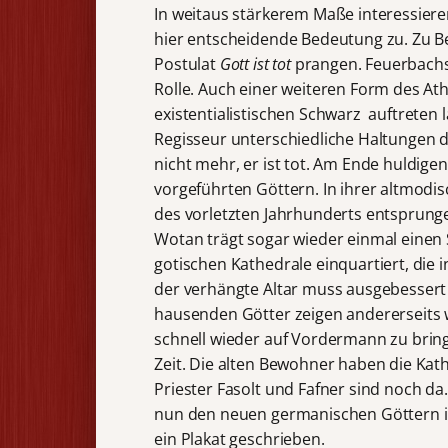
In weitaus stärkerem Maße interessier
hier entscheidende Bedeutung zu. Zu B
Postulat
Gott ist tot
prangen. Feuerbachs 
Rolle. Auch einer weiteren Form des At
existentialistischen Schwarz auftreten l
Regisseur unterschiedliche Haltungen de
nicht mehr, er ist tot. Am Ende huldige
vorgeführten Göttern. In ihrer altmod
des vorletzten Jahrhunderts entsprung
Wotan trägt sogar wieder einmal einen S
gotischen Kathedrale einquartiert, die 
der verhängte Altar muss ausgebessert
hausenden Götter zeigen andererseits
schnell wieder auf Vordermann zu bring
Zeit. Die alten Bewohner haben die Kath
Priester Fasolt und Fafner sind noch d
nun den neuen germanischen Göttern i
ein Plakat geschrieben.