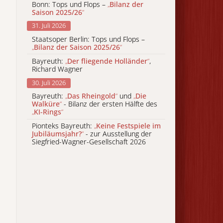
Bonn: Tops und Flops –
„
Bilanz der
Saison 2025/26
“
31. Juli 2026
Staatsoper Berlin: Tops und Flops –
„
Bilanz der Saison 2025/26
“
Bayreuth:
„
Der fliegende Holländer
“
,
Richard Wagner
30. Juli 2026
Bayreuth:
„
Das Rheingold
“
und
„
Die
Walküre
“
- Bilanz der ersten Hälfte des
„
KI-Rings
“
Pionteks Bayreuth:
„
Keine Festspiele im
Jubiläumsjahr?
“
- zur Ausstellung der
Siegfried-Wagner-Gesellschaft 2026