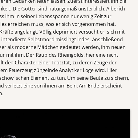
eren Gedanken leiten lassen. Zuerst interessiert ihn die
hkeit. Die Götter sind naturgemäß unsterblich. Alberich
ass ihm in seiner Lebensspanne nur wenig Zeit zur
alles erreichen muss, was er sich vorgenommen hat.
Kräfte angelangt. Völlig deprimiert versucht er, sich mit
 intendierte Selbstmord misslingt indes. Anschließend
atzer als moderne Mädchen gedeutet werden, ihm neuen
r mit ihm. Der Raub des Rheingolds, hier eine nicht
lt den Charakter einer Trotztat, zu deren Zeuge der
nem Feuerzeug züngelnde Analytiker Loge wird. Hier
hechow‘ schen Element zu tun. Um seine Beute zu sichern,
nd verletzt eine von ihnen am Bein. Am Ende erscheint
n.