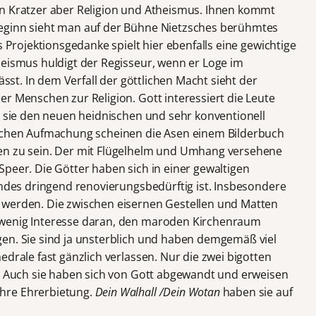
en Kratzer aber Religion und Atheismus. Ihnen kommt
eginn sieht man auf der Bühne Nietzsches berühmtes
Projektionsgedanke spielt hier ebenfalls eine gewichtige
heismus huldigt der Regisseur, wenn er Loge im
ässt. In dem Verfall der göttlichen Macht sieht der
r Menschen zur Religion. Gott interessiert die Leute
n sie den neuen heidnischen und sehr konventionell
ischen Aufmachung scheinen die Asen einem Bilderbuch
en zu sein. Der mit Flügelhelm und Umhang versehene
peer. Die Götter haben sich in einer gewaltigen
indes dringend renovierungsbedürftig ist. Insbesondere
 werden. Die zwischen eisernen Gestellen und Matten
 wenig Interesse daran, den maroden Kirchenraum
en. Sie sind ja unsterblich und haben demgemäß viel
edrale fast gänzlich verlassen. Nur die zwei bigotten
a. Auch sie haben sich von Gott abgewandt und erweisen
hre Ehrerbietung.
Dein Walhall /Dein Wotan
haben sie auf