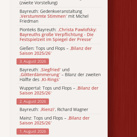
(zweite Vorstellung)
Bayreuth: Gedenkveranstaltung
„
Verstummte Stimmen
“
mit Michel
Friedman
Pionteks Bayreuth:
„
Christa Pawlofsky:
Bayreuths große Verpflichtung - Die
Festspielzeit im Spiegel der Presse
“
Gießen: Tops und Flops –
„
Bilanz der
Saison 2025/26
“
3. August 2026
Bayreuth:
„
Siegfried
“
und
„
Götterdämmerung
“
– Bilanz der zweiten
Hälfte des
„
KI-Rings
“
Wuppertal: Tops und Flops –
„
Bilanz der
Saison 2025/26
“
2. August 2026
Bayreuth:
„
Rienzi
“
, Richard Wagner
Mainz: Tops und Flops –
„
Bilanz der
Saison 2025/26
“
1. August 2026