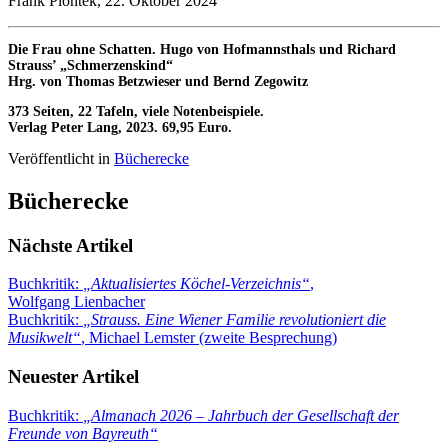
Frank Piontek, 22. Oktober 2024
Die Frau ohne Schatten. Hugo von Hofmannsthals und Richard
Strauss’ „Schmerzenskind“
Hrg. von Thomas Betzwieser und Bernd Zegowitz
373 Seiten, 22 Tafeln, viele Notenbeispiele.
Verlag Peter Lang, 2023. 69,95 Euro.
Veröffentlicht in
Bücherecke
Bücherecke
Nächste Artikel
Buchkritik:
„
Aktualisiertes Köchel-Verzeichnis
“
,
Wolfgang Lienbacher
Buchkritik:
„
Strauss. Eine Wiener Familie revolutioniert die
Musikwelt
“
, Michael Lemster (zweite Besprechung)
Neuester Artikel
Buchkritik:
„
Almanach 2026 – Jahrbuch der Gesellschaft der
Freunde von Bayreuth
“