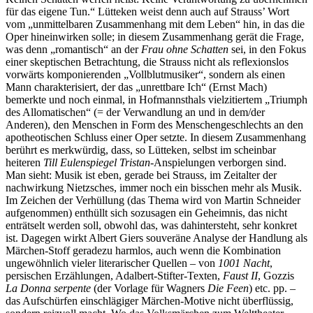
für das eigene Tun.“ Lütteken weist denn auch auf Strauss’ Wort
vom „unmittelbaren Zusammenhang mit dem Leben“ hin, in das die
Oper hineinwirken solle; in diesem Zusammenhang gerät die Frage,
was denn „romantisch“ an der
Frau ohne Schatten
sei, in den Fokus
einer skeptischen Betrachtung, die Strauss nicht als reflexionslos
vorwärts komponierenden „Vollblutmusiker“, sondern als einen
Mann charakterisiert, der das „unrettbare Ich“ (Ernst Mach)
bemerkte und noch einmal, in Hofmannsthals vielzitiertem „Triumph
des Allomatischen“ (= der Verwandlung an und in dem/der
Anderen), den Menschen in Form des Menschengeschlechts an den
apotheotischen Schluss einer Oper setzte. In diesem Zusammenhang
berührt es merkwürdig, dass, so Lütteken, selbst im scheinbar
heiteren
Till Eulenspiegel
Tristan
-Anspielungen verborgen sind.
Man sieht: Musik ist eben, gerade bei Strauss, im Zeitalter der
nachwirkung Nietzsches, immer noch ein bisschen mehr als Musik.
Im Zeichen der Verhüllung (das Thema wird von Martin Schneider
aufgenommen) enthüllt sich sozusagen ein Geheimnis, das nicht
enträtselt werden soll, obwohl das, was dahintersteht, sehr konkret
ist. Dagegen wirkt Albert Giers souveräne Analyse der Handlung als
Märchen-Stoff geradezu harmlos, auch wenn die Kombination
ungewöhnlich vieler literarischer Quellen – von
1001 Nacht
,
persischen Erzählungen, Adalbert-Stifter-Texten,
Faust II
, Gozzis
La Donna serpente
(der Vorlage für Wagners
Die Feen
) etc. pp. –
das Aufschürfen einschlägiger Märchen-Motive nicht überflüssig,