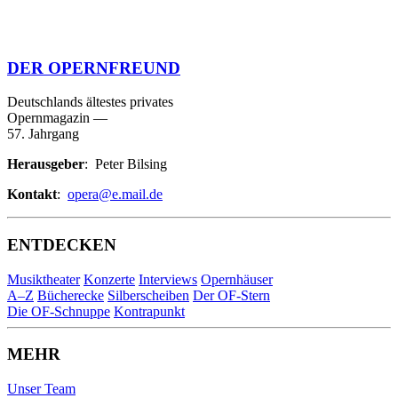
DER OPERNFREUND
Deutschlands ältestes privates
Opernmagazin
—
57. Jahrgang
Herausgeber
: Peter Bilsing
Kontakt
:
opera@e.mail.de
ENTDECKEN
Musiktheater
Konzerte
Interviews
Opernhäuser
A–Z
Bücherecke
Silberscheiben
Der OF-Stern
Die OF-Schnuppe
Kontrapunkt
MEHR
Unser Team