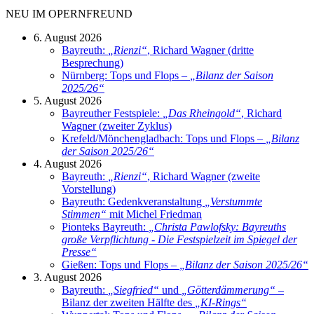
NEU IM OPERNFREUND
6. August 2026
Bayreuth:
„
Rienzi
“
, Richard Wagner (dritte
Besprechung)
Nürnberg: Tops und Flops –
„
Bilanz der Saison
2025/26
“
5. August 2026
Bayreuther Festspiele:
„
Das Rheingold
“
, Richard
Wagner (zweiter Zyklus)
Krefeld/Mönchengladbach: Tops und Flops –
„
Bilanz
der Saison 2025/26
“
4. August 2026
Bayreuth:
„
Rienzi
“
, Richard Wagner (zweite
Vorstellung)
Bayreuth: Gedenkveranstaltung
„
Verstummte
Stimmen
“
mit Michel Friedman
Pionteks Bayreuth:
„
Christa Pawlofsky: Bayreuths
große Verpflichtung - Die Festspielzeit im Spiegel der
Presse
“
Gießen: Tops und Flops –
„
Bilanz der Saison 2025/26
“
3. August 2026
Bayreuth:
„
Siegfried
“
und
„
Götterdämmerung
“
–
Bilanz der zweiten Hälfte des
„
KI-Rings
“