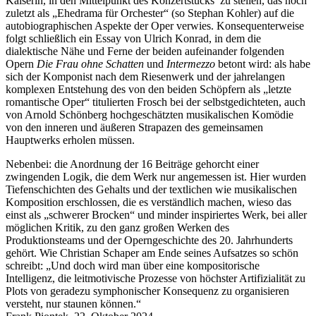
Kaiserin, in den Mittelpunkt des Konzertstücks zu stellen, das noch
zuletzt als „Ehedrama für Orchester“ (so Stephan Kohler) auf die
autobiographischen Aspekte der Oper verwies. Konsequenterweise
folgt schließlich ein Essay von Ulrich Konrad, in dem die
dialektische Nähe und Ferne der beiden aufeinander folgenden
Opern
Die Frau ohne Schatten
und
Intermezzo
betont wird: als habe
sich der Komponist nach dem Riesenwerk und der jahrelangen
komplexen Entstehung des von den beiden Schöpfern als „letzte
romantische Oper“ titulierten Frosch bei der selbstgedichteten, auch
von Arnold Schönberg hochgeschätzten musikalischen Komödie
von den inneren und äußeren Strapazen des gemeinsamen
Hauptwerks erholen müssen.
Nebenbei: die Anordnung der 16 Beiträge gehorcht einer
zwingenden Logik, die dem Werk nur angemessen ist. Hier wurden
Tiefenschichten des Gehalts und der textlichen wie musikalischen
Komposition erschlossen, die es verständlich machen, wieso das
einst als „schwerer Brocken“ und minder inspiriertes Werk, bei aller
möglichen Kritik, zu den ganz großen Werken des
Produktionsteams und der Operngeschichte des 20. Jahrhunderts
gehört. Wie Christian Schaper am Ende seines Aufsatzes so schön
schreibt: „Und doch wird man über eine kompositorische
Intelligenz, die leitmotivische Prozesse von höchster Artifizialität zu
Plots von geradezu symphonischer Konsequenz zu organisieren
versteht, nur staunen können.“