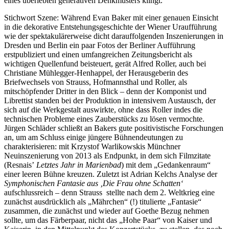
eines überlebten generativen Denkmusters klingt.
Stichwort Szene: Während Evan Baker mit einer genauen Einsicht
in die dekorative Entstehungsgeschichte der Wiener Uraufführung
wie der spektakulärerweise dicht darauffolgenden Inszenierungen in
Dresden und Berlin ein paar Fotos der Berliner Aufführung
erstpubliziert und einen umfangreichen Zeitungsbericht als
wichtigen Quellenfund beisteuert, gerät Alfred Roller, auch bei
Christiane Mühlegger-Henhappel, der Herausgeberin des
Briefwechsels von Strauss, Hofmannsthal und Roller, als
mitschöpfender Dritter in den Blick – denn der Komponist und
Librettist standen bei der Produktion in intensivem Austausch, der
sich auf die Werkgestalt auswirkte, ohne dass Roller indes die
technischen Probleme eines Zauberstücks zu lösen vermochte.
Jürgen Schläder schließt an Bakers gute positivistische Forschungen
an, um am Schluss einige jüngere Bühnendeutungen zu
charakterisieren: mit Krzystof Warlikowskis Münchner
Neuinszenierung von 2013 als Endpunkt, in dem sich Filmzitate
(Resnais’
Letztes Jahr in Marienbad
) mit dem „Gedankenraum“
einer leeren Bühne kreuzen. Zuletzt ist Adrian Kelchs Analyse der
Symphonischen Fantasie aus ‚Die Frau ohne Schatten‘
aufschlussreich – denn Strauss stellte nach dem 2. Weltkrieg eine
zunächst ausdrücklich als „Mährchen“ (!) titulierte „Fantasie“
zusammen, die zunächst und wieder auf Goethe Bezug nehmen
sollte, um das Färberpaar, nicht das „Hohe Paar“ von Kaiser und