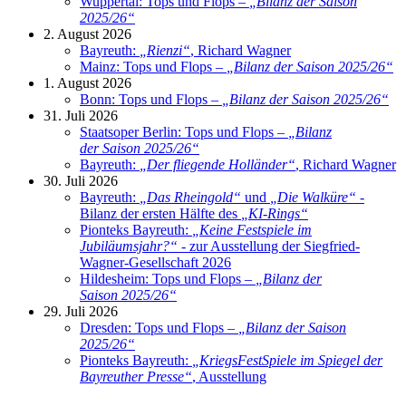
Wuppertal: Tops und Flops –
„
Bilanz der Saison
2025/26
“
2. August 2026
Bayreuth:
„
Rienzi
“
, Richard Wagner
Mainz: Tops und Flops –
„
Bilanz der Saison 2025/26
“
1. August 2026
Bonn: Tops und Flops –
„
Bilanz der Saison 2025/26
“
31. Juli 2026
Staatsoper Berlin: Tops und Flops –
„
Bilanz
der Saison 2025/26
“
Bayreuth:
„
Der fliegende Holländer
“
, Richard Wagner
30. Juli 2026
Bayreuth:
„
Das Rheingold
“
und
„
Die Walküre
“
-
Bilanz der ersten Hälfte des
„
KI-Rings
“
Pionteks Bayreuth:
„
Keine Festspiele im
Jubiläumsjahr?
“
- zur Ausstellung der Siegfried-
Wagner-Gesellschaft 2026
Hildesheim: Tops und Flops –
„
Bilanz der
Saison 2025/26
“
29. Juli 2026
Dresden: Tops und Flops –
„
Bilanz der Saison
2025/26
“
Pionteks Bayreuth:
„
KriegsFestSpiele im Spiegel der
Bayreuther Presse
“
, Ausstellung