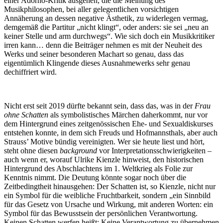
einer Adorno-Kritik ausgehen, die die Meinung des
Musikphilosophen, bei aller gelegentlichen vorsichtigen
Annäherung an dessen negative Ästhetik, zu widerlegen vermag,
demgemäß die Partitur „nicht klingt“, oder anders: sie sei „neu an
keiner Stelle und arm durchwegs“. Wie sich doch ein Musikkritiker
irren kann… denn die Beiträger nehmen es mit der Neuheit des
Werks und seiner besonderen Machart so genau, dass das
eigentümlich Klingende dieses Ausnahmewerks sehr genau
dechiffriert wird.
Nicht erst seit 2019 dürfte bekannt sein, dass das, was in der
Frau
ohne Schatten
als symbolistisches Märchen daherkommt, nur vor
dem Hintergrund eines zeitgenössischen Ehe- und Sexualdiskurses
entstehen konnte, in dem sich Freuds und Hofmannsthals, aber auch
Strauss’ Motive bündig vereinigten. Wer sie heute liest und hört,
steht ohne diesen
background
vor Interpretationsschwierigkeiten –
auch wenn er, worauf Ulrike Kienzle hinweist, den historischen
Hintergrund des Abschlachtens im 1. Weltkrieg als Folie zur
Kenntnis nimmt. Die Deutung könnte sogar noch über die
Zeitbedingtheit hinausgehen: Der Schatten ist, so Kienzle, nicht nur
ein Symbol für die weibliche Fruchtbarkeit, sondern „ein Sinnbild
für das Gesetz von Ursache und Wirkung, mit anderen Worten: ein
Symbol für das Bewusstsein der persönlichen Verantwortung.
Keinen Schatten werfen heißt: Keine Verantwortung zu übernehmen