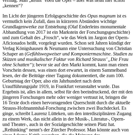
vermag. Man „kennt“ eben die Oper – aber was heißt hier schon
„kennen“?
Im Licht der jüngeren Erfolgsgeschichte des
Opus magnum
ist es
vermutlich kein Zufall, dass in kürzeren Abständen wichtige
Grundlagenwerke zur Entstehung (Olaf Enderleins monumentale
Abhandlung von 2017 ist ein Markstein der Forschungsgeschichte)
und zum Gehalt des „Frosch“, wie das Werk im Jargon der Opern-
Aficionados heißt, vorgelegt wurden. Schon seit Jahren kündigt der
Verlag Königshausen & Neumann eine Untersuchung von Christian
Schaper an (
Gefühlswegweiser und Komponiermaschine.
Studien zu
Skizzen und musikalischer Faktur von Richard Strauss’ „Die Frau
ohne Schatten“
); bevor sie auf den Markt kommt, kann man einen
Vorschein dessen, was einen dort erwartet, in einem Sammelband
lesen, der die Beiträge einer Tagung dokumentiert, die zum 100.
Geburtstag der Oper, also ein Jahrhundert nach dem
Uraufführungsjahr 1919, in Frankfurt veranstaltet wurde. Das
Ergebnis ist, alles in allem, selbst für den beeindruckend, der mit den
jüngeren Forschungen mehr oder weniger vertraut ist, bringen die
16 Texte doch einen hervorragenden Querschnitt durch die aktuelle
Strauss-Hofmanntshal-Forschung zwischen zwei Buchdeckel. Es
ginge, schreibt Laurenz Lütteken, um den interdisziplinären Zugang
zu einem Werk, das nicht allein in der Musik-, Literatur-, Opern-
und Theater-, auch in der Sozialgeschichte seinen Platz hat.
„Rethinking“ nennt’s der Zürcher Professor. Man könnte auch von