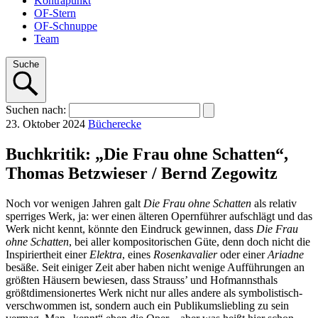
Kontrapunkt
OF-Stern
OF-Schnuppe
Team
Suche
Suchen
nach
:
23. Oktober 2024
Bücherecke
Buchkritik: „Die Frau ohne Schatten“,
Thomas Betzwieser / Bernd Zegowitz
Noch vor wenigen Jahren galt
Die Frau ohne Schatten
als relativ
sperriges Werk, ja: wer einen älteren Opernführer aufschlägt und das
Werk nicht kennt, könnte den Eindruck gewinnen, dass
Die Frau
ohne Schatten
, bei aller kompositorischen Güte, denn doch nicht die
Inspiriertheit einer
Elektra
, eines
Rosenkavalier
oder einer
Ariadne
besäße. Seit einiger Zeit aber haben nicht wenige Aufführungen an
größten Häusern bewiesen, dass Strauss’ und Hofmannsthals
größtdimensionertes Werk nicht nur alles andere als symbolistisch-
verschwommen ist, sondern auch ein Publikumsliebling zu sein