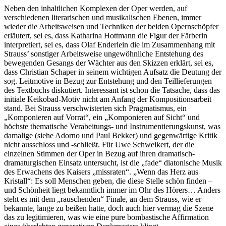
Neben den inhaltlichen Komplexen der Oper werden, auf
verschiedenen literarischen und musikalischen Ebenen, immer
wieder die Arbeitsweisen und Techniken der beiden Opernschöpfer
erläutert, sei es, dass Katharina Hottmann die Figur der Färberin
interpretiert, sei es, dass Olaf Enderlein die im Zusammenhang mit
Strauss’ sonstiger Arbeitsweise ungewöhnliche Entstehung des
bewegenden Gesangs der Wächter aus den Skizzen erklärt, sei es,
dass Christian Schaper in seinem wichtigen Aufsatz die Deutung der
sog. Leitmotive in Bezug zur Entstehung und den Teillieferungen
des Textbuchs diskutiert. Interessant ist schon die Tatsache, dass das
initiale Keikobad-Motiv nicht am Anfang der Kompositionsarbeit
stand. Bei Strauss verschwisterten sich Pragmatismus, ein
„Komponieren auf Vorrat“, ein „Komponieren auf Sicht“ und
höchste thematische Verabeitungs- und Instrumentierungskunst, was
damalige (siehe Adorno und Paul Bekker) und gegenwärtige Kritik
nicht ausschloss und -schließt. Für Uwe Schweikert, der die
einzelnen Stimmen der Oper in Bezug auf ihren dramatisch-
dramaturgischen Einsatz untersucht, ist die „fade“ diatonische Musik
des Erwachens des Kaisers „missraten“. „Wenn das Herz aus
Kristall“: Es soll Menschen geben, die diese Stelle schön finden –
und Schönheit liegt bekanntlich immer im Ohr des Hörers… Anders
steht es mit dem „rauschenden“ Finale, an dem Strauss, wie er
bekannte, lange zu beißen hatte, doch auch hier vermag die Szene
das zu legitimieren, was wie eine pure bombastische Affirmation