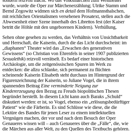
sondern reizvoll macht. Wo das Volksmärchen zum Welttheater
wurde, wurde die Oper zur Märchenerzählung; Ulrike Stamm und
Bernd Zegowitz widmen sich
en detail
dem Hofmannsthalschen,
mit reichlichen Orientalismen versehenen Prosatext, stellen auch die
Abwesenheit einer Szene innerhalb des Librettos fest (der Kaiser
betritt die Höhle mit den ungeborenen Kindern). Verhüllung,
Sehen ohne gesehen zu werden, das Verhältnis von Unsichtbarkeit
und Herrschaft, die Kaiserin, durch die das Licht durchscheint: im
„diaphanen“ Theater wird das „Erwachen des generativen
Gewissens“ (so Christian von Ehrenfels in seiner 1907 publizierten
Sexualethik
) reizvoll verrätselt. Es bedarf einer historischen
Archäologie, um die zeitgenössischen Spuren im Werk zu
entdecken: die allzu schlanke, sich permanent zu flüchten
scheinende Kaiserin Elisabeth steht durchaus im Hintergrund der
Figurenzeichnung der Kaiserin, so Juliane Vogel, die in ihrem
spannenden Beitrag
Eine verminderte Neigung zur
Kindererzeugung
den Bezug zu Freuds biopolitischen Thesen
begründet herstellt. In diesem Licht kann auch Baraks „Schuld“
diskutiert werden: er ist, so Vogel, ebenso ein „erlösungsbedürftiger
Patient“ wie die Färberin. Es sind Schlüsse wie diese, die die
Lektüre des Bandes für jenen Leser zu einem intellektuellen
Vergnügen machen, der vor und nach dem Besuch der Oper
Genaueres wissen will – auch Genaueres über die „Fälle“, die, wie
die Märchen aus aller Welt, zu den Quellen des Textbuchs gehören.