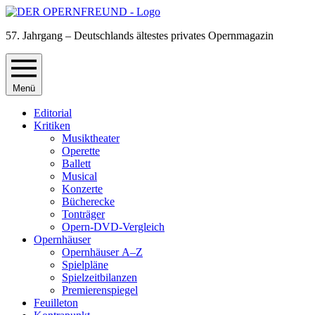
57. Jahrgang – Deutschlands ältestes privates Opernmagazin
Menü
Editorial
Kritiken
Musiktheater
Operette
Ballett
Musical
Konzerte
Bücherecke
Tonträger
Opern-DVD-Vergleich
Opernhäuser
Opernhäuser A–Z
Spielpläne
Spielzeitbilanzen
Premierenspiegel
Feuilleton