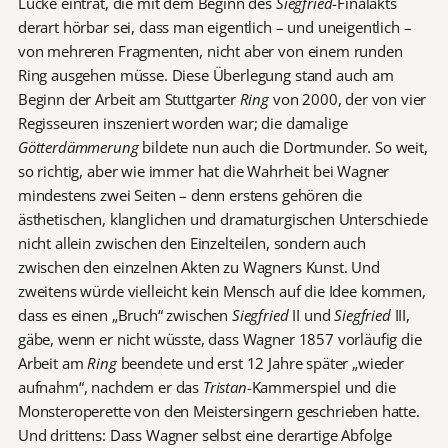
Lücke eintrat, die mit dem Beginn des
Siegfried
-Finalakts
derart hörbar sei, dass man eigentlich – und uneigentlich –
von mehreren Fragmenten, nicht aber von einem runden
Ring ausgehen müsse. Diese Überlegung stand auch am
Beginn der Arbeit am Stuttgarter
Ring
von 2000, der von vier
Regisseuren inszeniert worden war; die damalige
Götterdämmerung
bildete nun auch die Dortmunder. So weit,
so richtig, aber wie immer hat die Wahrheit bei Wagner
mindestens zwei Seiten – denn erstens gehören die
ästhetischen, klanglichen und dramaturgischen Unterschiede
nicht allein zwischen den Einzelteilen, sondern auch
zwischen den einzelnen Akten zu Wagners Kunst. Und
zweitens würde vielleicht kein Mensch auf die Idee kommen,
dass es einen „Bruch“ zwischen
Siegfried
II und
Siegfried
III,
gäbe, wenn er nicht wüsste, dass Wagner 1857 vorläufig die
Arbeit am
Ring
beendete und erst 12 Jahre später „wieder
aufnahm“, nachdem er das
Tristan
-Kammerspiel und die
Monsteroperette von den Meistersingern geschrieben hatte.
Und drittens: Dass Wagner selbst eine derartige Abfolge