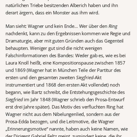
natürlichen Triebe besitzenden Alberich haben und ihn
derart ärgern, dass ein Monster aus ihm wird.
Man sieht: Wagner und kein Ende… Wer über den
Ring
nachdenkt, kann zu den Ergebnissen kommen wie Regie und
Dramaturgie, aber mit guten Gründen auch das Gegenteil
behaupten. Weniger gut sind die nicht wenigen
Falschinformationen des Bandes: Weder gab es, wie es bei
Laura Knoll heißt, eine Kompositionspause zwischen 1857
und 1869 (Wagner hat in München Teile der Partitur des
ersten und den gesamten zweiten
Siegfried
-Akt
instrumentiert und 1868 den ersten Akt vollendet) noch
begann, wie Bartz schreibt, die Entstehungsgeschichte des
Siegfried
im Jahr 1848 (Wagner schrieb den Prosa-Entwurf
erst drei Jahre später). Das Motiv des verfluchten Ring hat
Wagner nicht aus dem Nibelungenlied, sondern aus der
Prosa-Edda bezogen, und die Leitmotive, die Wagner
„Erinnerungsmotive“ nannte, haben auch keine Namen, wie
der Dirigent Gabriel Feltz meint, zumindest keine, die ihr