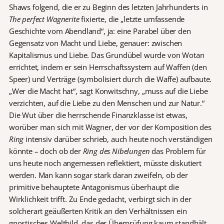
Shaws folgend, die er zu Beginn des letzten Jahrhunderts in
The perfect Wagnerite
fixierte, die „letzte umfassende
Geschichte vom Abendland“, ja: eine Parabel über den
Gegensatz von Macht und Liebe, genauer: zwischen
Kapitalismus und Liebe. Das Grundübel wurde von Wotan
errichtet, indem er sein Herrschaftssystem auf Waffen (den
Speer) und Verträge (symbolisiert durch die Waffe) aufbaute.
„Wer die Macht hat“, sagt Konwitschny, „muss auf die Liebe
verzichten, auf die Liebe zu den Menschen und zur Natur.“
Die Wut über die herrschende Finanzklasse ist etwas,
worüber man sich mit Wagner, der vor der Komposition des
Ring
intensiv darüber schrieb, auch heute noch verständigen
könnte – doch ob der
Ring des Nibelungen
das Problem für
uns heute noch angemessen reflektiert, müsste diskutiert
werden. Man kann sogar stark daran zweifeln, ob der
primitive behauptete Antagonismus überhaupt die
Wirklichkeit trifft. Zu Ende gedacht, verbirgt sich in der
solcherart geäußerten Kritik an den Verhältnissen ein
gnostisches Weltbild, das der Überprüfung kaum standhält.