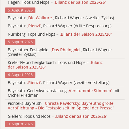
Hagen: Tops und Flops –
„
Bilanz der Saison 2025/26
“
6. August 2026
Bayreuth:
„
Die Walküre
“
, Richard Wagner (zweiter Zyklus)
Bayreuth:
„
Rienzi
“
, Richard Wagner (dritte Besprechung)
Nürnberg: Tops und Flops –
„
Bilanz der Saison 2025/26
“
5. August 2026
Bayreuther Festspiele:
„
Das Rheingold
“
, Richard Wagner
(zweiter Zyklus)
Krefeld/Mönchengladbach: Tops und Flops –
„
Bilanz
der Saison 2025/26
“
4. August 2026
Bayreuth:
„
Rienzi
“
, Richard Wagner (zweite Vorstellung)
Bayreuth: Gedenkveranstaltung
„
Verstummte Stimmen
“
mit
Michel Friedman
Pionteks Bayreuth:
„
Christa Pawlofsky: Bayreuths große
Verpflichtung - Die Festspielzeit im Spiegel der Presse
“
Gießen: Tops und Flops –
„
Bilanz der Saison 2025/26
“
3. August 2026