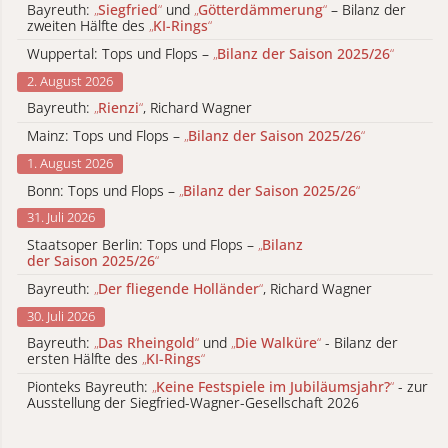
Bayreuth:
„
Siegfried
“
und
„
Götterdämmerung
“
– Bilanz der
zweiten Hälfte des
„
KI-Rings
“
Wuppertal: Tops und Flops –
„
Bilanz der Saison 2025/26
“
2. August 2026
Bayreuth:
„
Rienzi
“
, Richard Wagner
Mainz: Tops und Flops –
„
Bilanz der Saison 2025/26
“
1. August 2026
Bonn: Tops und Flops –
„
Bilanz der Saison 2025/26
“
31. Juli 2026
Staatsoper Berlin: Tops und Flops –
„
Bilanz
der Saison 2025/26
“
Bayreuth:
„
Der fliegende Holländer
“
, Richard Wagner
30. Juli 2026
Bayreuth:
„
Das Rheingold
“
und
„
Die Walküre
“
- Bilanz der
ersten Hälfte des
„
KI-Rings
“
Pionteks Bayreuth:
„
Keine Festspiele im Jubiläumsjahr?
“
- zur
Ausstellung der Siegfried-Wagner-Gesellschaft 2026