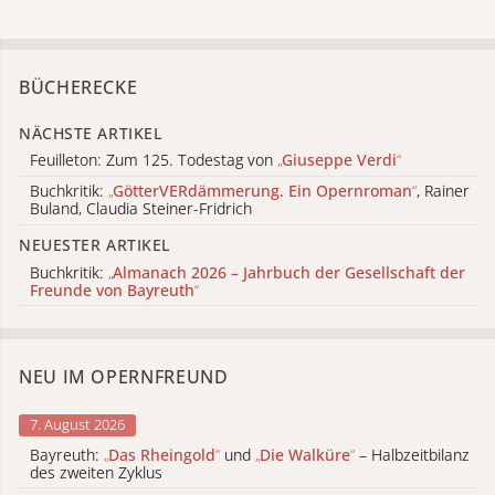
BÜCHERECKE
NÄCHSTE ARTIKEL
Feuilleton: Zum 125. Todestag von
„
Giuseppe Verdi
“
Buchkritik:
„
GötterVERdämmerung. Ein Opernroman
“
, Rainer
Buland, Claudia Steiner-Fridrich
NEUESTER ARTIKEL
Buchkritik:
„
Almanach 2026 – Jahrbuch der Gesellschaft der
Freunde von Bayreuth
“
NEU IM OPERNFREUND
7. August 2026
Bayreuth:
„
Das Rheingold
“
und
„
Die Walküre
“
– Halbzeitbilanz
des zweiten Zyklus