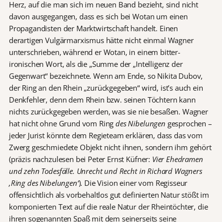
Herz, auf die man sich im neuen Band bezieht, sind nicht
davon ausgegangen, dass es sich bei Wotan um einen
Propagandisten der Marktwirtschaft handelt. Einen
derartigen Vulgärmarxismus hätte nicht einmal Wagner
unterschrieben, während er Wotan, in einem bitter-
ironischen Wort, als die „Summe der „Intelligenz der
Gegenwart“ bezeichnete. Wenn am Ende, so Nikita Dubov,
der Ring an den Rhein „zurückgegeben“ wird, ist’s auch ein
Denkfehler, denn dem Rhein bzw. seinen Töchtern kann
nichts zurückgegeben werden, was sie nie besaßen. Wagner
hat nicht ohne Grund vom Ring
des Nibelungen
gesprochen –
jeder Jurist könnte dem Regieteam erklären, dass das vom
Zwerg geschmiedete Objekt nicht ihnen, sondern ihm gehört
(präzis nachzulesen bei Peter Ernst Küfner:
Vier Ehedramen
und zehn Todesfälle. Unrecht und Recht in Richard Wagners
‚Ring des Nibelungen‘
). Die Vision einer vom Regisseur
offensichtlich als vorbehaltlos gut definierten Natur stößt im
komponierten Text auf die reale Natur der Rheintöchter, die
ihren sogenannten Spaß mit dem seinerseits seine