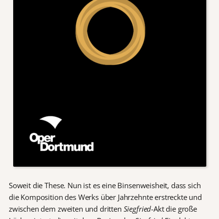
Soweit die These. Nun ist es eine Binsenweisheit, dass sich
die Komposition des Werks über Jahrzehnte erstreckte und
zwischen dem zweiten und dritten
Siegfried
-Akt die große