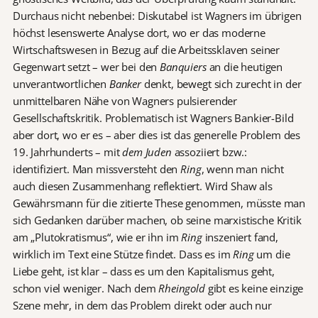
Durchaus nicht nebenbei: Diskutabel ist Wagners im übrigen
höchst lesenswerte Analyse dort, wo er das moderne
Wirtschaftswesen in Bezug auf die Arbeitssklaven seiner
Gegenwart setzt – wer bei den
Banquiers
an die heutigen
unverantwortlichen
Banker
denkt, bewegt sich zurecht in der
unmittelbaren Nähe von Wagners pulsierender
Gesellschaftskritik. Problematisch ist Wagners Bankier-Bild
aber dort, wo er es – aber dies ist das generelle Problem des
19. Jahrhunderts – mit
dem Juden
assoziiert bzw.:
identifiziert. Man missversteht den
Ring
, wenn man nicht
auch diesen Zusammenhang reflektiert. Wird Shaw als
Gewährsmann für die zitierte These genommen, müsste man
sich Gedanken darüber machen, ob seine marxistische Kritik
am „Plutokratismus“, wie er ihn im
Ring
inszeniert fand,
wirklich im Text eine Stütze findet. Dass es im
Ring
um die
Liebe geht, ist klar – dass es um den Kapitalismus geht,
schon viel weniger. Nach dem
Rheingold
gibt es keine einzige
Szene mehr, in dem das Problem direkt oder auch nur