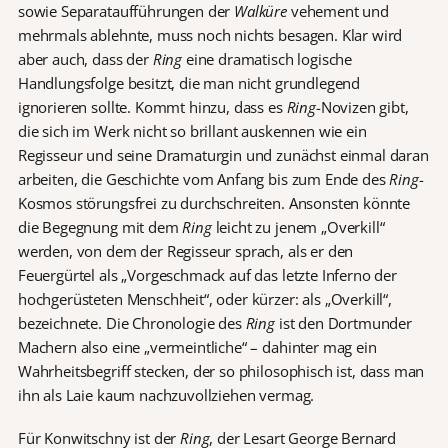
sowie Separataufführungen der
Walküre
vehement und
mehrmals ablehnte, muss noch nichts besagen. Klar wird
aber auch, dass der
Ring
eine dramatisch logische
Handlungsfolge besitzt, die man nicht grundlegend
ignorieren sollte. Kommt hinzu, dass es
Ring
-Novizen gibt,
die sich im Werk nicht so brillant auskennen wie ein
Regisseur und seine Dramaturgin und zunächst einmal daran
arbeiten, die Geschichte vom Anfang bis zum Ende des
Ring
-
Kosmos störungsfrei zu durchschreiten. Ansonsten könnte
die Begegnung mit dem
Ring
leicht zu jenem „Overkill“
werden, von dem der Regisseur sprach, als er den
Feuergürtel als „Vorgeschmack auf das letzte Inferno der
hochgerüsteten Menschheit“, oder kürzer: als „Overkill“,
bezeichnete. Die Chronologie des
Ring
ist den Dortmunder
Machern also eine „vermeintliche“ – dahinter mag ein
Wahrheitsbegriff stecken, der so philosophisch ist, dass man
ihn als Laie kaum nachzuvollziehen vermag.
Für Konwitschny ist der
Ring
, der Lesart George Bernard