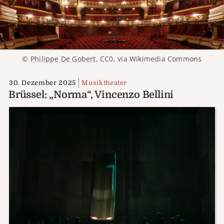
©
Philippe De Gobert
, CC0, via Wikimedia Commons
30. Dezember 2025
Musiktheater
Brüssel: „Norma“, Vincenzo Bellini