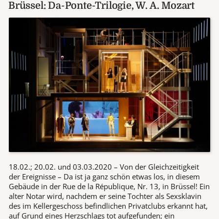
Brüssel: Da-Ponte-Trilogie, W. A. Mozart
18.02.; 20.02. und 03.03.2020 – Von der Gleichzeitigkeit
der Ereignisse – Da ist ja ganz schön etwas los, in diesem
Gebäude in der Rue de la République, Nr. 13, in Brüssel! Ein
alter Notar wird, nachdem er seine Tochter als Sexsklavin
des im Kellergeschoss befindlichen Privatclubs erkannt hat,
auf Grund eines Herzschlags tot aufgefunden; ein