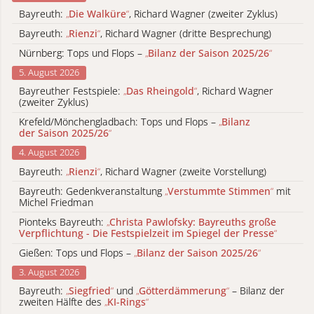
Bayreuth:
„
Die Walküre
“
, Richard Wagner (zweiter Zyklus)
Bayreuth:
„
Rienzi
“
, Richard Wagner (dritte Besprechung)
Nürnberg: Tops und Flops –
„
Bilanz der Saison 2025/26
“
5. August 2026
Bayreuther Festspiele:
„
Das Rheingold
“
, Richard Wagner
(zweiter Zyklus)
Krefeld/Mönchengladbach: Tops und Flops –
„
Bilanz
der Saison 2025/26
“
4. August 2026
Bayreuth:
„
Rienzi
“
, Richard Wagner (zweite Vorstellung)
Bayreuth: Gedenkveranstaltung
„
Verstummte Stimmen
“
mit
Michel Friedman
Pionteks Bayreuth:
„
Christa Pawlofsky: Bayreuths große
Verpflichtung - Die Festspielzeit im Spiegel der Presse
“
Gießen: Tops und Flops –
„
Bilanz der Saison 2025/26
“
3. August 2026
Bayreuth:
„
Siegfried
“
und
„
Götterdämmerung
“
– Bilanz der
zweiten Hälfte des
„
KI-Rings
“