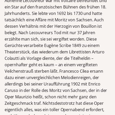
Adrienne Lecouvreur war mit Voltaire befreundet und
ein Star auf den französischen Bühnen des frühen 18.
Jahrhunderts. Sie lebte von 1692 bis 1730 und hatte
tatsächlich eine Affäre mit Moritz von Sachsen. Auch
dessen Verhältnis mit der Herzogin von Bouillon ist
belegt. Nach Lecouvreurs Tod mit nur 37 Jahren
erzählte man sich, sie sei vergiftet worden. Diese
Gerüchte verarbeite Eugène Scribe 1849 zu einem
Theaterstück, das wiederum dem Librettisten Arturo
Colautti als Vorlage diente, der die Titelheldin –
opernhafter geht es kaum – an einem vergifteten
Veilchenstrauß sterben läßt. Francesco Cilea ersann
dazu einen unvergleichlichen Melodienreigen, der
allerdings bei seiner Uraufführung 1902 mit Enrico
Caruso in der Rolle des Moritz von Sachsen, der in der
Oper Maurizio heißt, schon nicht mehr ganz den
Zeitgeschmack traf. Nichtsdestotrotz hat diese Oper
eigentlich alles, was ein toller Opernabend erfordert,