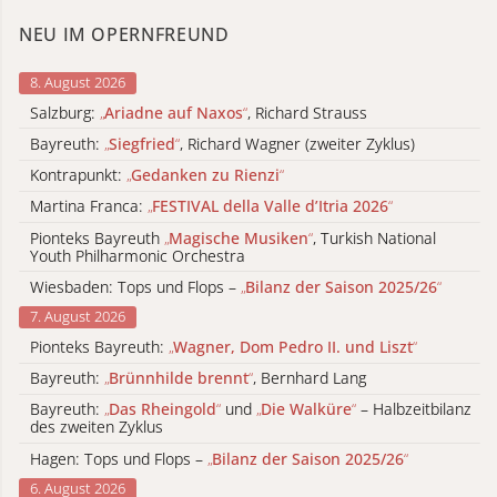
NEU IM OPERNFREUND
8. August 2026
Salzburg:
„
Ariadne auf Naxos
“
, Richard Strauss
Bayreuth:
„
Siegfried
“
, Richard Wagner (zweiter Zyklus)
Kontrapunkt:
„
Gedanken zu Rienzi
“
Martina Franca:
„
FESTIVAL della Valle d’Itria 2026
“
Pionteks Bayreuth
„
Magische Musiken
“
, Turkish National
Youth Philharmonic Orchestra
Wiesbaden: Tops und Flops –
„
Bilanz der Saison 2025/26
“
7. August 2026
Pionteks Bayreuth:
„
Wagner, Dom Pedro II. und Liszt
“
Bayreuth:
„
Brünnhilde brennt
“
, Bernhard Lang
Bayreuth:
„
Das Rheingold
“
und
„
Die Walküre
“
– Halbzeitbilanz
des zweiten Zyklus
Hagen: Tops und Flops –
„
Bilanz der Saison 2025/26
“
6. August 2026