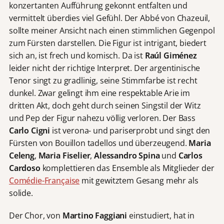
konzertanten Aufführung gekonnt entfalten und
vermittelt überdies viel Gefühl. Der Abbé von Chazeuil,
sollte meiner Ansicht nach einen stimmlichen Gegenpol
zum Fürsten darstellen. Die Figur ist intrigant, biedert
sich an, ist frech und komisch. Da ist
Raúl Giménez
leider nicht der richtige Interpret. Der argentinische
Tenor singt zu gradlinig, seine Stimmfarbe ist recht
dunkel. Zwar gelingt ihm eine respektable Arie im
dritten Akt, doch geht durch seinen Singstil der Witz
und Pep der Figur nahezu völlig verloren. Der Bass
Carlo Cigni
ist verona- und pariserprobt und singt den
Fürsten von Bouillon tadellos und überzeugend.
Maria
Celeng
,
Maria Fiselier
,
Alessandro Spina
und
Carlos
Cardoso
komplettieren das Ensemble als Mitglieder der
Comédie-Française
mit gewitztem Gesang mehr als
solide.
Der Chor, von
Martino Faggiani
einstudiert, hat in