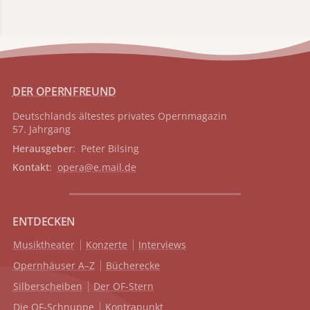
DER OPERNFREUND
Deutschlands ältestes privates
Opernmagazin
57. Jahrgang
Herausgeber
: Peter Bilsing
Kontakt
:
opera@e.mail.de
ENTDECKEN
Musiktheater
Konzerte
Interviews
Opernhäuser A–Z
Bücherecke
Silberscheiben
Der OF-Stern
Die OF-Schnuppe
Kontrapunkt