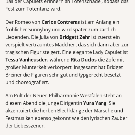
Ball der Capulets erinnern an Totenschädel, sodass das
Fest zum Totentanz wird.
Der Romeo von
Carlos Contreras
ist am Anfang ein
fröhlicher Sunnyboy und wird später zum zärtlich
Liebenden. Die Julia von
Bridgett Zehr
ist zuerst ein
verspielt-verträumtes Mädchen, das sich dann aber zur
tragischen Figur steigert. Eine elegante Lady Capulet ist
Tessa Vanheusden
, während
Rita Duclos
die Zofe mit
großer Munterkeit verkörpert. Insgesamt hat Bridget
Breiner die Figuren sehr gut und typgerecht besetzt
und choreografiert.
Am Pult der Neuen Philharmonie Westfalen steht an
diesem Abend die junge Dirigentin
Yura Yang
. Sie
akzentuiert die herben Blechklänge der Märsche und
Festmusiken ebenso gekonnt wie den lyrischen Zauber
der Liebesszenen.