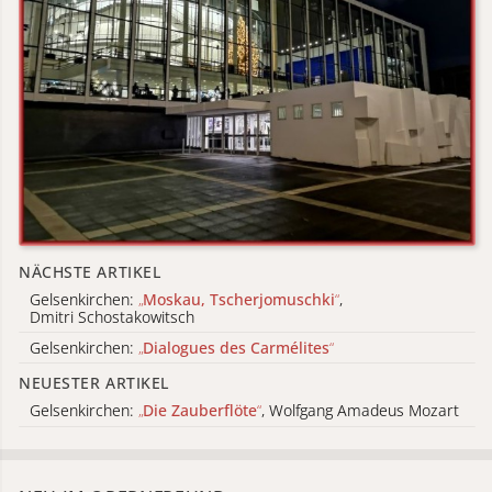
NÄCHSTE ARTIKEL
Gelsenkirchen:
„
Moskau, Tscherjomuschki
“
,
Dmitri Schostakowitsch
Gelsenkirchen:
„
Dialogues des Carmélites
“
NEUESTER ARTIKEL
Gelsenkirchen:
„
Die Zauberflöte
“
, Wolfgang Amadeus Mozart