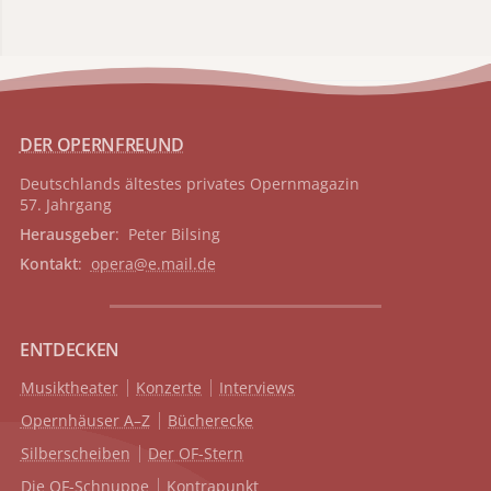
DER OPERNFREUND
Deutschlands ältestes privates
Opernmagazin
57. Jahrgang
Herausgeber
: Peter Bilsing
Kontakt
:
opera@e.mail.de
ENTDECKEN
Musiktheater
Konzerte
Interviews
Opernhäuser A–Z
Bücherecke
Silberscheiben
Der OF-Stern
Die OF-Schnuppe
Kontrapunkt