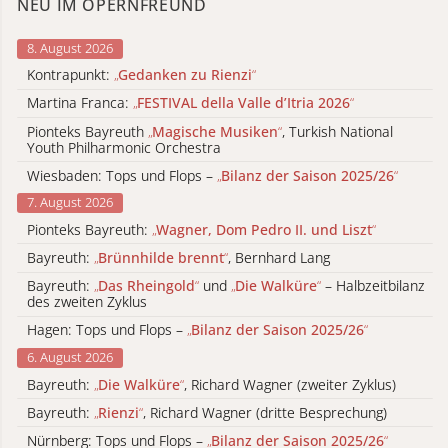
NEU IM OPERNFREUND
8. August 2026
Kontrapunkt:
„
Gedanken zu Rienzi
“
Martina Franca:
„
FESTIVAL della Valle d’Itria 2026
“
Pionteks Bayreuth
„
Magische Musiken
“
, Turkish National
Youth Philharmonic Orchestra
Wiesbaden: Tops und Flops –
„
Bilanz der Saison 2025/26
“
7. August 2026
Pionteks Bayreuth:
„
Wagner, Dom Pedro II. und Liszt
“
Bayreuth:
„
Brünnhilde brennt
“
, Bernhard Lang
Bayreuth:
„
Das Rheingold
“
und
„
Die Walküre
“
– Halbzeitbilanz
des zweiten Zyklus
Hagen: Tops und Flops –
„
Bilanz der Saison 2025/26
“
6. August 2026
Bayreuth:
„
Die Walküre
“
, Richard Wagner (zweiter Zyklus)
Bayreuth:
„
Rienzi
“
, Richard Wagner (dritte Besprechung)
Nürnberg: Tops und Flops –
„
Bilanz der Saison 2025/26
“