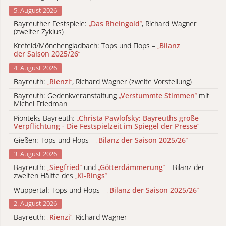
5. August 2026
Bayreuther Festspiele:
„
Das Rheingold
“
, Richard Wagner
(zweiter Zyklus)
Krefeld/Mönchengladbach: Tops und Flops –
„
Bilanz
der Saison 2025/26
“
4. August 2026
Bayreuth:
„
Rienzi
“
, Richard Wagner (zweite Vorstellung)
Bayreuth: Gedenkveranstaltung
„
Verstummte Stimmen
“
mit
Michel Friedman
Pionteks Bayreuth:
„
Christa Pawlofsky: Bayreuths große
Verpflichtung - Die Festspielzeit im Spiegel der Presse
“
Gießen: Tops und Flops –
„
Bilanz der Saison 2025/26
“
3. August 2026
Bayreuth:
„
Siegfried
“
und
„
Götterdämmerung
“
– Bilanz der
zweiten Hälfte des
„
KI-Rings
“
Wuppertal: Tops und Flops –
„
Bilanz der Saison 2025/26
“
2. August 2026
Bayreuth:
„
Rienzi
“
, Richard Wagner