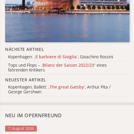
NÄCHSTE ARTIKEL
Kopenhagen:
„
Il barbiere di Siviglia
“
, Gioachino Rossini
Tops und Flops –
„
Bilanz der Saison 2022/23
“
eines
fahrenden Kritikers
NEUESTER ARTIKEL
Kopenhagen, Ballett:
„
The great Gatsby
“
, Arthur Pita /
George Gershwin
NEU IM OPERNFREUND
7. August 2026