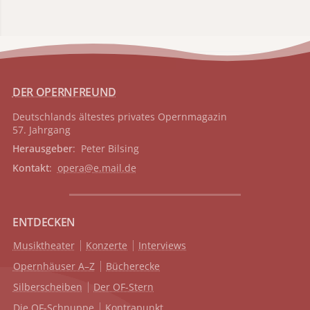
DER OPERNFREUND
Deutschlands ältestes privates
Opernmagazin
57. Jahrgang
Herausgeber
: Peter Bilsing
Kontakt
:
opera@e.mail.de
ENTDECKEN
Musiktheater
Konzerte
Interviews
Opernhäuser A–Z
Bücherecke
Silberscheiben
Der OF-Stern
Die OF-Schnuppe
Kontrapunkt