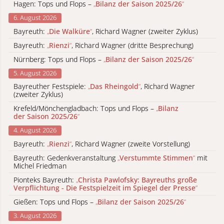
Hagen: Tops und Flops –
„
Bilanz der Saison 2025/26
“
6. August 2026
Bayreuth:
„
Die Walküre
“
, Richard Wagner (zweiter Zyklus)
Bayreuth:
„
Rienzi
“
, Richard Wagner (dritte Besprechung)
Nürnberg: Tops und Flops –
„
Bilanz der Saison 2025/26
“
5. August 2026
Bayreuther Festspiele:
„
Das Rheingold
“
, Richard Wagner
(zweiter Zyklus)
Krefeld/Mönchengladbach: Tops und Flops –
„
Bilanz
der Saison 2025/26
“
4. August 2026
Bayreuth:
„
Rienzi
“
, Richard Wagner (zweite Vorstellung)
Bayreuth: Gedenkveranstaltung
„
Verstummte Stimmen
“
mit
Michel Friedman
Pionteks Bayreuth:
„
Christa Pawlofsky: Bayreuths große
Verpflichtung - Die Festspielzeit im Spiegel der Presse
“
Gießen: Tops und Flops –
„
Bilanz der Saison 2025/26
“
3. August 2026