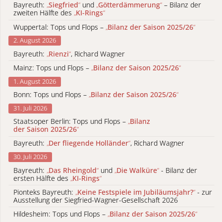
Bayreuth:
„
Siegfried
“
und
„
Götterdämmerung
“
– Bilanz der
zweiten Hälfte des
„
KI-Rings
“
Wuppertal: Tops und Flops –
„
Bilanz der Saison 2025/26
“
2. August 2026
Bayreuth:
„
Rienzi
“
, Richard Wagner
Mainz: Tops und Flops –
„
Bilanz der Saison 2025/26
“
1. August 2026
Bonn: Tops und Flops –
„
Bilanz der Saison 2025/26
“
31. Juli 2026
Staatsoper Berlin: Tops und Flops –
„
Bilanz
der Saison 2025/26
“
Bayreuth:
„
Der fliegende Holländer
“
, Richard Wagner
30. Juli 2026
Bayreuth:
„
Das Rheingold
“
und
„
Die Walküre
“
- Bilanz der
ersten Hälfte des
„
KI-Rings
“
Pionteks Bayreuth:
„
Keine Festspiele im Jubiläumsjahr?
“
- zur
Ausstellung der Siegfried-Wagner-Gesellschaft 2026
Hildesheim: Tops und Flops –
„
Bilanz der Saison 2025/26
“