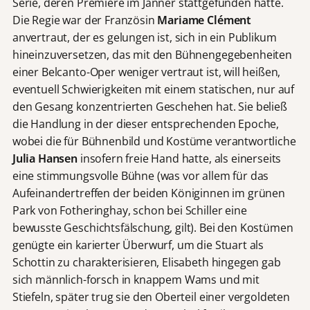
Serie, deren Premiere im Jänner stattgefunden hatte.
Die Regie war der Französin
Mariame Clément
anvertraut, der es gelungen ist, sich in ein Publikum
hineinzuversetzen, das mit den Bühnengegebenheiten
einer Belcanto-Oper weniger vertraut ist, will heißen,
eventuell Schwierigkeiten mit einem statischen, nur auf
den Gesang konzentrierten Geschehen hat. Sie beließ
die Handlung in der dieser entsprechenden Epoche,
wobei die für Bühnenbild und Kostüme verantwortliche
Julia Hansen
insofern freie Hand hatte, als einerseits
eine stimmungsvolle Bühne (was vor allem für das
Aufeinandertreffen der beiden Königinnen im grünen
Park von Fotheringhay, schon bei Schiller eine
bewusste Geschichtsfälschung, gilt). Bei den Kostümen
genügte ein karierter Überwurf, um die Stuart als
Schottin zu charakterisieren, Elisabeth hingegen gab
sich männlich-forsch in knappem Wams und mit
Stiefeln, später trug sie den Oberteil einer vergoldeten