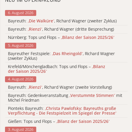
NEU IM OPERNFREUND
6. August 2026
Bayreuth:
„
Die Walküre
“
, Richard Wagner (zweiter Zyklus)
Bayreuth:
„
Rienzi
“
, Richard Wagner (dritte Besprechung)
Nürnberg: Tops und Flops –
„
Bilanz der Saison 2025/26
“
5. August 2026
Bayreuther Festspiele:
„
Das Rheingold
“
, Richard Wagner
(zweiter Zyklus)
Krefeld/Mönchengladbach: Tops und Flops –
„
Bilanz
der Saison 2025/26
“
4. August 2026
Bayreuth:
„
Rienzi
“
, Richard Wagner (zweite Vorstellung)
Bayreuth: Gedenkveranstaltung
„
Verstummte Stimmen
“
mit
Michel Friedman
Pionteks Bayreuth:
„
Christa Pawlofsky: Bayreuths große
Verpflichtung - Die Festspielzeit im Spiegel der Presse
“
Gießen: Tops und Flops –
„
Bilanz der Saison 2025/26
“
3. August 2026