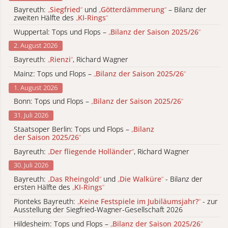
Bayreuth:
„
Siegfried
“
und
„
Götterdämmerung
“
– Bilanz der
zweiten Hälfte des
„
KI-Rings
“
Wuppertal: Tops und Flops –
„
Bilanz der Saison 2025/26
“
2. August 2026
Bayreuth:
„
Rienzi
“
, Richard Wagner
Mainz: Tops und Flops –
„
Bilanz der Saison 2025/26
“
1. August 2026
Bonn: Tops und Flops –
„
Bilanz der Saison 2025/26
“
31. Juli 2026
Staatsoper Berlin: Tops und Flops –
„
Bilanz
der Saison 2025/26
“
Bayreuth:
„
Der fliegende Holländer
“
, Richard Wagner
30. Juli 2026
Bayreuth:
„
Das Rheingold
“
und
„
Die Walküre
“
- Bilanz der
ersten Hälfte des
„
KI-Rings
“
Pionteks Bayreuth:
„
Keine Festspiele im Jubiläumsjahr?
“
- zur
Ausstellung der Siegfried-Wagner-Gesellschaft 2026
Hildesheim: Tops und Flops –
„
Bilanz der Saison 2025/26
“