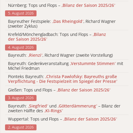
Nürnberg: Tops und Flops –
„
Bilanz der Saison 2025/26
“
5. August 2026
Bayreuther Festspiele:
„
Das Rheingold
“
, Richard Wagner
(zweiter Zyklus)
Krefeld/Mönchengladbach: Tops und Flops –
„
Bilanz
der Saison 2025/26
“
4. August 2026
Bayreuth:
„
Rienzi
“
, Richard Wagner (zweite Vorstellung)
Bayreuth: Gedenkveranstaltung
„
Verstummte Stimmen
“
mit
Michel Friedman
Pionteks Bayreuth:
„
Christa Pawlofsky: Bayreuths große
Verpflichtung - Die Festspielzeit im Spiegel der Presse
“
Gießen: Tops und Flops –
„
Bilanz der Saison 2025/26
“
3. August 2026
Bayreuth:
„
Siegfried
“
und
„
Götterdämmerung
“
– Bilanz der
zweiten Hälfte des
„
KI-Rings
“
Wuppertal: Tops und Flops –
„
Bilanz der Saison 2025/26
“
2. August 2026