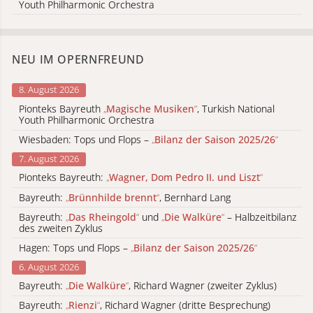
Youth Philharmonic Orchestra
NEU IM OPERNFREUND
8. August 2026
Pionteks Bayreuth
„
Magische Musiken
“
, Turkish National
Youth Philharmonic Orchestra
Wiesbaden: Tops und Flops –
„
Bilanz der Saison 2025/26
“
7. August 2026
Pionteks Bayreuth:
„
Wagner, Dom Pedro II. und Liszt
“
Bayreuth:
„
Brünnhilde brennt
“
, Bernhard Lang
Bayreuth:
„
Das Rheingold
“
und
„
Die Walküre
“
– Halbzeitbilanz
des zweiten Zyklus
Hagen: Tops und Flops –
„
Bilanz der Saison 2025/26
“
6. August 2026
Bayreuth:
„
Die Walküre
“
, Richard Wagner (zweiter Zyklus)
Bayreuth:
„
Rienzi
“
, Richard Wagner (dritte Besprechung)