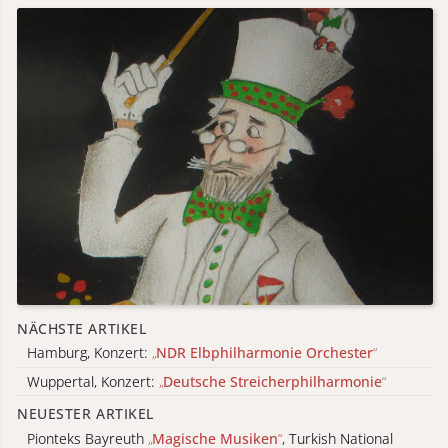
NÄCHSTE ARTIKEL
Hamburg, Konzert:
„
NDR Elbphilharmonie Orchester
“
Wuppertal, Konzert:
„
Deutsche Streicherphilharmonie
“
NEUESTER ARTIKEL
Pionteks Bayreuth
„
Magische Musiken
“
, Turkish National