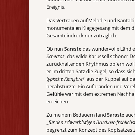
Ereignis.
Das Vertrauen auf Melodie und Kantabil
monumentalen Klagegesang mit dem dü
Gesamteindruck nur zuträglich.
Ob nun
Saraste
das wundervolle Ländle
Scherzos
, das wilde Karussell schöner De
zurückhaltenden Rhythmus opfern wollte
er im dritten Satz die Zügel, so dass sich
typische Klangbrei
“ aus der Kuppel auf d
herabstürzte. Ein Aufbranden und Ver
Gefühle war mit dem extremen Nachhall
erreichen.
Zu meinem Bedauern fand
Saraste
auch
„
für den schwerblütigen Bruckner-fröhlichs
begrenzt zum Konzept des Kopfsatzes zu