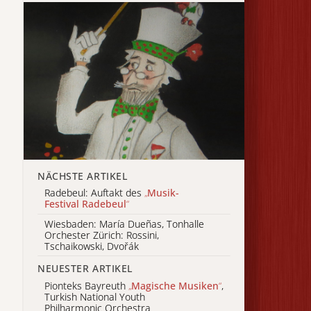
NÄCHSTE ARTIKEL
Radebeul: Auftakt des
„
Musik-
Festival Radebeul
“
Wiesbaden: María Dueñas, Tonhalle
Orchester Zürich: Rossini,
Tschaikowski, Dvořák
NEUESTER ARTIKEL
Pionteks Bayreuth
„
Magische Musiken
“
,
Turkish National Youth
Philharmonic Orchestra