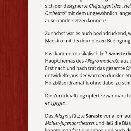
sich der designierte
Chefdirigent des „He
Orchestra
“ mit dem ungewöhnlich lange
auseinandersetzen können?
Zunächst war es auch beeindruckend, wi
Maestro mit den komplexen Bedingung
Fast kammermusikalisch ließ
Saraste
di
Hauptthemas des
Allegro
moderato
aus d
Erst nach und nach trat das gesamte O
entwickelte aus der warmen dunklen S
Holzbläserdramatik, ohne dabei zu sch
Die Zurückhaltung opferte zwar manche
entgegen.
Das
Adagio
stützte
Saraste
vor allem au
Mahler-Jugendorchesters
und ließ die Blä
konnte man fast nur sehen und auch de