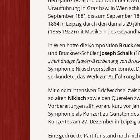
dem Jahre 1875 und der Nummer 6 A-Du
Uraufführung in Graz bzw. in Wien sch
September 1881 bis zum September 18
1884 in Leipzig durch den damals 29-jäh
(1855-1922) mit Musikern des Gewandh
In Wien hatte die Komposition
Bruckne
und Bruckner-Schüler
Joseph Schalk
(1
„
vierhändige Klavier-Bearbeitung von Bruc
Symphonie Nikisch vorstellen konnte. D
verkündete, das Werk zur Aufführung br
Mit einem intensiven Briefwechsel zwi
so alten
Nikisch
sowie den Querelen z
Vorbereitungen zäh voran. Kurz vor Jah
Symphonie als Konzert zu Gunsten de
Konzertes am 27. Dezember in Leipzig a
Eine gedruckte Partitur stand noch nic