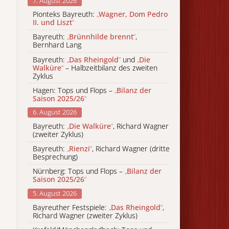
7. August 2026
Pionteks Bayreuth:
„
Wagner, Dom Pedro
II. und Liszt
“
Bayreuth:
„
Brünnhilde brennt
“
,
Bernhard Lang
Bayreuth:
„
Das Rheingold
“
und
„
Die
Walküre
“
– Halbzeitbilanz des zweiten
Zyklus
Hagen: Tops und Flops –
„
Bilanz der
Saison 2025/26
“
6. August 2026
Bayreuth:
„
Die Walküre
“
, Richard Wagner
(zweiter Zyklus)
Bayreuth:
„
Rienzi
“
, Richard Wagner (dritte
Besprechung)
Nürnberg: Tops und Flops –
„
Bilanz der
Saison 2025/26
“
5. August 2026
Bayreuther Festspiele:
„
Das Rheingold
“
,
Richard Wagner (zweiter Zyklus)