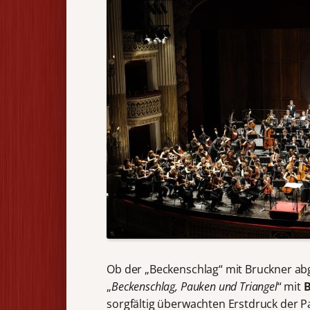
Ob der „Beckenschlag“ mit Bruckner abge
„
Beckenschlag, Pauken und Triangel
“ mit
B
sorgfältig überwachten Erstdruck der 