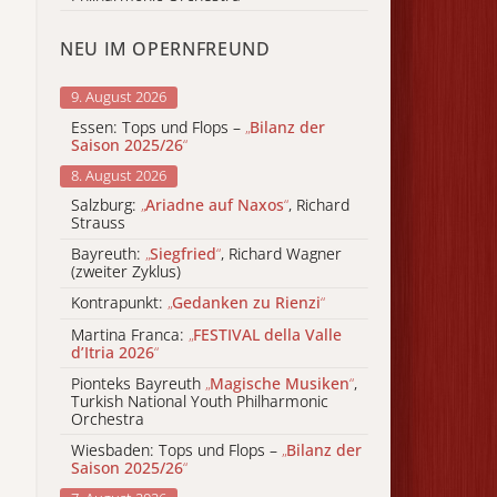
NEU IM OPERNFREUND
9. August 2026
Essen: Tops und Flops –
„
Bilanz der
Saison 2025/26
“
8. August 2026
Salzburg:
„
Ariadne auf Naxos
“
, Richard
Strauss
Bayreuth:
„
Siegfried
“
, Richard Wagner
(zweiter Zyklus)
Kontrapunkt:
„
Gedanken zu Rienzi
“
Martina Franca:
„
FESTIVAL della Valle
d’Itria 2026
“
Pionteks Bayreuth
„
Magische Musiken
“
,
Turkish National Youth Philharmonic
Orchestra
Wiesbaden: Tops und Flops –
„
Bilanz der
Saison 2025/26
“