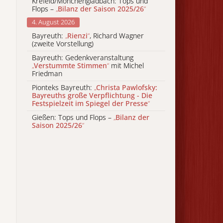
Krefeld/Mönchengladbach: Tops und
Flops –
„
Bilanz der Saison 2025/26
“
4. August 2026
Bayreuth:
„
Rienzi
“
, Richard Wagner
(zweite Vorstellung)
Bayreuth: Gedenkveranstaltung
„
Verstummte Stimmen
“
mit Michel
Friedman
Pionteks Bayreuth:
„
Christa Pawlofsky:
Bayreuths große Verpflichtung - Die
Festspielzeit im Spiegel der Presse
“
Gießen: Tops und Flops –
„
Bilanz der
Saison 2025/26
“