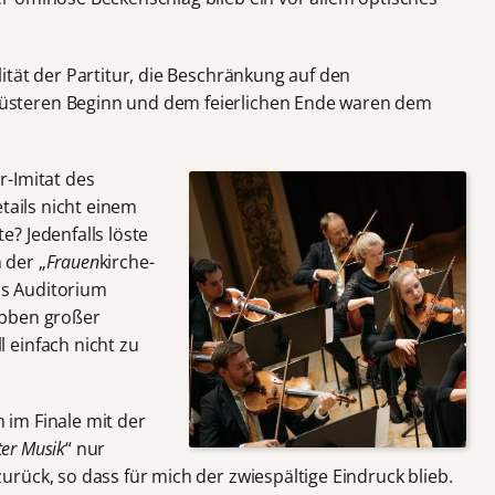
ität der Partitur, die Beschränkung auf den
steren Beginn und dem feierlichen Ende waren dem
r-Imitat des
tails nicht einem
? Jedenfalls löste
 der „
Frauen
kirche-
as Auditorium
ebben großer
 einfach nicht zu
 im Finale mit der
ter Musik
“ nur
rück, so dass für mich der zwiespältige Eindruck blieb.