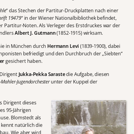
hle
“ das Stechen der Partitur-Druckplatten nach einer
rift 19479
“ in der Wiener Nationalbibliothek befindet,
r Partitur-Noten. Als Verleger des Erstdruckes war der
ändlers
Albert J. Gutmann
(1852-1915) wirksam.
nie in München durch
Hermann Levi
(1839-1900), dabei
ponisten befriedigt und den Durchbruch der „Siebten“
er
gesichert haben.
 Dirigent
Jukka-Pekka Saraste
die Aufgabe, diesen
-Mahler-Jugendorchester
unter der Kuppel der
s Dirigent dieses
es 95-Jährigen
ause. Blomstedt als
kennt natürlich die
bau. Wie aber wird