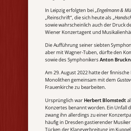
In Leipzig erfolgten bei „
Engelmann & Mü
„Reinschrift“, die sich heute als „
Handsch
sowie wahrscheinlich auch der Druck de
Wiener Konzertagent und Musikalienh
Die Aufführung seiner siebten Sympho
aber mit Wagner-Tuben, dürfte den Kom
sowie des Symphonikers
Anton Bruckn
Am 29. August 2022 hatte der finnische
Monolithen gemeinsam mit dem
Gustav
Frauenkirche zu bearbeiten.
Ursprünglich war
Herbert Blomstedt
al
Konzertes benannt worden. Ein Unfall d
zwang ihn allerdings zu einer Konzertp
häufig in Dresden gastierender Musiker 
Tücken der Klangverbreitung im Kuppel