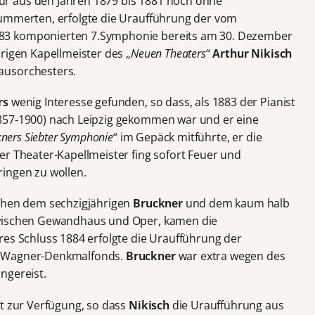
r aus den Jahren 1879 bis 1881 noch ohne
lummerten, erfolgte die Uraufführung der vom
83 komponierten 7.Symphonie bereits am 30. Dezember
rigen Kapellmeister des „
Neuen Theaters
“
Arthur Nikisch
ausorchesters.
rs
wenig Interesse gefunden, so dass, als 1883 der Pianist
857-1900) nach Leipzig gekommen war und er eine
kners Siebter Symphonie
“ im Gepäck mitführte, er die
er Theater-Kapellmeister fing sofort Feuer und
ingen zu wollen.
schen dem sechzigjährigen
Bruckner
und dem kaum halb
wischen Gewandhaus und Oper, kamen die
res Schluss 1884 erfolgte die Uraufführung der
s Wagner-Denkmalfonds.
Bruckner
war extra wegen des
ngereist.
ht zur Verfügung, so dass
Nikisch
die Uraufführung aus