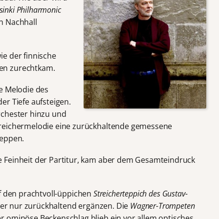
lsinki Philharmonic
n Nachhall
e der finnische
en zurechtkam.
e Melodie des
er Tiefe aufsteigen.
rchester hinzu und
treichermelodie eine zurückhaltende gemessene
leppen.
 Feinheit der Partitur, kam aber dem Gesamteindruck
f den prachtvoll-üppichen
Streicherteppich des Gustav-
ser nur zurückhaltend ergänzen. Die
Wagner-Trompeten
r ominöse Beckenschlag blieb ein vor allem optisches