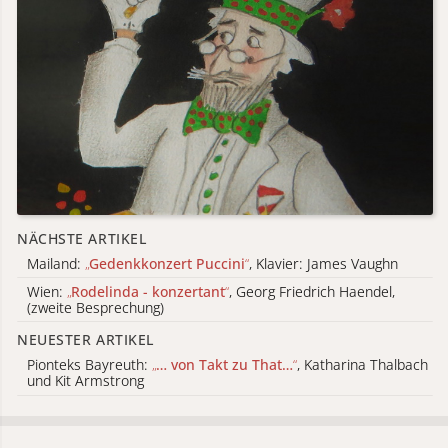
NÄCHSTE ARTIKEL
Mailand:
„
Gedenkkonzert Puccini
“
, Klavier: James Vaughn
Wien:
„
Rodelinda - konzertant
“
, Georg Friedrich Haendel,
(zweite Besprechung)
NEUESTER ARTIKEL
Pionteks Bayreuth:
„
… von Takt zu That…
“
, Katharina Thalbach
und Kit Armstrong