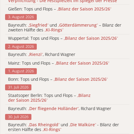
Verpflichtung - Die Festspielzeit im Spiegel der Presse
“
Gießen: Tops und Flops –
„
Bilanz der Saison 2025/26
“
3. August 2026
Bayreuth:
„
Siegfried
“
und
„
Götterdämmerung
“
– Bilanz der
zweiten Hälfte des
„
KI-Rings
“
Wuppertal: Tops und Flops –
„
Bilanz der Saison 2025/26
“
2. August 2026
Bayreuth:
„
Rienzi
“
, Richard Wagner
Mainz: Tops und Flops –
„
Bilanz der Saison 2025/26
“
1. August 2026
Bonn: Tops und Flops –
„
Bilanz der Saison 2025/26
“
31. Juli 2026
Staatsoper Berlin: Tops und Flops –
„
Bilanz
der Saison 2025/26
“
Bayreuth:
„
Der fliegende Holländer
“
, Richard Wagner
30. Juli 2026
Bayreuth:
„
Das Rheingold
“
und
„
Die Walküre
“
- Bilanz der
ersten Hälfte des
„
KI-Rings
“