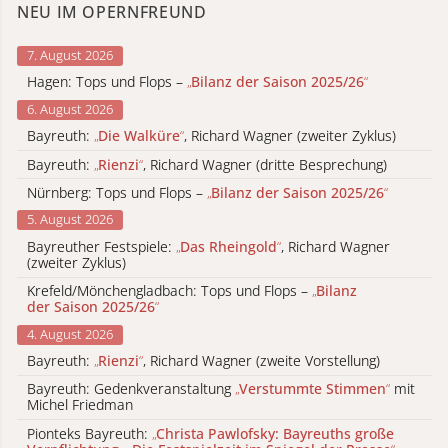
NEU IM OPERNFREUND
7. August 2026
Hagen: Tops und Flops –
„
Bilanz der Saison 2025/26
“
6. August 2026
Bayreuth:
„
Die Walküre
“
, Richard Wagner (zweiter Zyklus)
Bayreuth:
„
Rienzi
“
, Richard Wagner (dritte Besprechung)
Nürnberg: Tops und Flops –
„
Bilanz der Saison 2025/26
“
5. August 2026
Bayreuther Festspiele:
„
Das Rheingold
“
, Richard Wagner
(zweiter Zyklus)
Krefeld/Mönchengladbach: Tops und Flops –
„
Bilanz
der Saison 2025/26
“
4. August 2026
Bayreuth:
„
Rienzi
“
, Richard Wagner (zweite Vorstellung)
Bayreuth: Gedenkveranstaltung
„
Verstummte Stimmen
“
mit
Michel Friedman
Pionteks Bayreuth:
„
Christa Pawlofsky: Bayreuths große