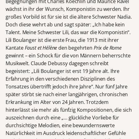
Begegnungen mit Charles Koechlin und Maurice Ravel
wächst in ihr der Wunsch, Komponistin zu werden. Ihr
großes Vorbild ist für sie ist die ältere Schwester Nadia.
Doch diese wehrt ab und sagt später: „Ich habe kein
Talent. Meine Schwester Lili, das war die Komponistin“.
Lili Boulanger ist die erste Frau, die 1913 mit ihrer
Kantate
Faust et Hélène
den begehrten
Prix de Rome
gewinnt – ein Schock für die von Männern beherrschte
Musikwelt. Claude Debussy dagegen schreibt
begeistert: „Lili Boulanger ist erst 19 Jahre alt. Ihre
Erfahrung in den verschiedenen Disziplinen des
Tonsatzes übertrifft jedoch ihre Jahre“. Nur fünf Jahre
später stirbt sie nach einer langjährigen, chronischen
Erkrankung im Alter von 24 Jahren. Trotzdem
hinterlässt sie mehr als fünfzig Kompositionen, die sich
auszeichnen durch eine „… glückliche Vorliebe für
durchsichtige Melodien, eine bewundernswerte
Natürlichkeit im Ausdruck leidenschaftlicher Gefühle