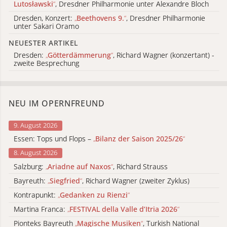
Lutosławski
“
, Dresdner Philharmonie unter Alexandre Bloch
Dresden, Konzert:
„
Beethovens 9.
“
, Dresdner Philharmonie
unter Sakari Oramo
NEUESTER ARTIKEL
Dresden:
„
Götterdämmerung
“
, Richard Wagner (konzertant) -
zweite Besprechung
NEU IM OPERNFREUND
9. August 2026
Essen: Tops und Flops –
„
Bilanz der Saison 2025/26
“
8. August 2026
Salzburg:
„
Ariadne auf Naxos
“
, Richard Strauss
Bayreuth:
„
Siegfried
“
, Richard Wagner (zweiter Zyklus)
Kontrapunkt:
„
Gedanken zu Rienzi
“
Martina Franca:
„
FESTIVAL della Valle d’Itria 2026
“
Pionteks Bayreuth
„
Magische Musiken
“
, Turkish National