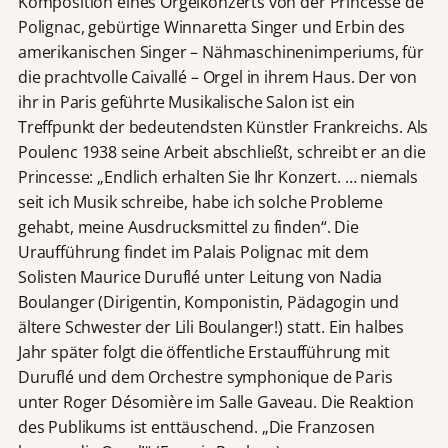
Komposition eines Orgelkonzerts von der Princesse de
Polignac, gebürtige Winnaretta Singer und Erbin des
amerikanischen Singer – Nähmaschinenimperiums, für
die prachtvolle Caivallé – Orgel in ihrem Haus. Der von
ihr in Paris geführte Musikalische Salon ist ein
Treffpunkt der bedeutendsten Künstler Frankreichs. Als
Poulenc 1938 seine Arbeit abschließt, schreibt er an die
Princesse: „Endlich erhalten Sie Ihr Konzert. … niemals
seit ich Musik schreibe, habe ich solche Probleme
gehabt, meine Ausdrucksmittel zu finden“. Die
Uraufführung findet im Palais Polignac mit dem
Solisten Maurice Duruflé unter Leitung von Nadia
Boulanger (Dirigentin, Komponistin, Pädagogin und
ältere Schwester der Lili Boulanger!) statt. Ein halbes
Jahr später folgt die öffentliche Erstaufführung mit
Duruflé und dem Orchestre symphonique de Paris
unter Roger Désomière im Salle Gaveau. Die Reaktion
des Publikums ist enttäuschend. „Die Franzosen