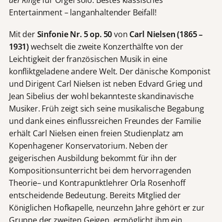
der Ringe
für Orgel solo. Bestes klassisches
Entertainment – langanhaltender Beifall!
Mit der
Sinfonie Nr. 5 op. 50
von
Carl Nielsen (1865 –
1931)
wechselt die zweite Konzerthälfte von der
Leichtigkeit der französischen Musik in eine
konfliktgeladene andere Welt. Der dänische Komponist
und Dirigent Carl Nielsen ist neben Edvard Grieg und
Jean Sibelius der wohl bekannteste skandinavische
Musiker. Früh zeigt sich seine musikalische Begabung
und dank eines einflussreichen Freundes der Familie
erhält Carl Nielsen einen freien Studienplatz am
Kopenhagener Konservatorium. Neben der
geigerischen Ausbildung bekommt für ihn der
Kompositionsunterricht bei dem hervorragenden
Theorie– und Kontrapunktlehrer Orla Rosenhoff
entscheidende Bedeutung. Bereits Mitglied der
Königlichen Hofkapelle, neunzehn Jahre gehört er zur
Gruppe der zweiten Geigen, ermöglicht ihm ein