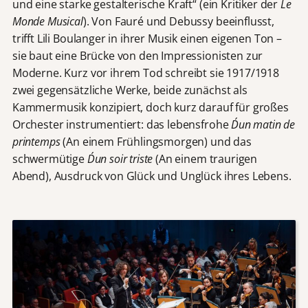
und eine starke gestalterische Kraft“ (ein Kritiker der
Le
Monde Musical
). Von Fauré und Debussy beeinflusst,
trifft Lili Boulanger in ihrer Musik einen eigenen Ton –
sie baut eine Brücke von den Impressionisten zur
Moderne. Kurz vor ihrem Tod schreibt sie 1917/1918
zwei gegensätzliche Werke, beide zunächst als
Kammermusik konzipiert, doch kurz darauf für großes
Orchester instrumentiert: das lebensfrohe
D´un matin de
printemps
(An einem Frühlingsmorgen) und das
schwermütige
D´un soir triste
(An einem traurigen
Abend), Ausdruck von Glück und Unglück ihres Lebens.