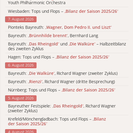
Youth Philharmonic Orchestra
Wiesbaden: Tops und Flops –
„
Bilanz der Saison 2025/26
“
7. August 2026
Pionteks Bayreuth:
„
Wagner, Dom Pedro II. und Liszt
“
Bayreuth:
„
Brünnhilde brennt
“
, Bernhard Lang
Bayreuth:
„
Das Rheingold
“
und
„
Die Walküre
“
– Halbzeitbilanz
des zweiten Zyklus
Hagen: Tops und Flops –
„
Bilanz der Saison 2025/26
“
6. August 2026
Bayreuth:
„
Die Walküre
“
, Richard Wagner (zweiter Zyklus)
Bayreuth:
„
Rienzi
“
, Richard Wagner (dritte Besprechung)
Nürnberg: Tops und Flops –
„
Bilanz der Saison 2025/26
“
5. August 2026
Bayreuther Festspiele:
„
Das Rheingold
“
, Richard Wagner
(zweiter Zyklus)
Krefeld/Mönchengladbach: Tops und Flops –
„
Bilanz
der Saison 2025/26
“
4. August 2026