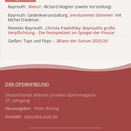
Bayreuth:
„
Rienzi
“
, Richard Wagner (zweite Vorstellung)
Bayreuth: Gedenkveranstaltung
„
Verstummte Stimmen
“
mit
Michel Friedman
Pionteks Bayreuth:
„
Christa Pawlofsky: Bayreuths große
Verpflichtung - Die Festspielzeit im Spiegel der Presse
“
Gießen: Tops und Flops –
„
Bilanz der Saison 2025/26
“
DER OPERNFREUND
Deutschlands ältestes privates
Opernmagazin
57. Jahrgang
Herausgeber
: Peter Bilsing
Kontakt
:
opera@e.mail.de