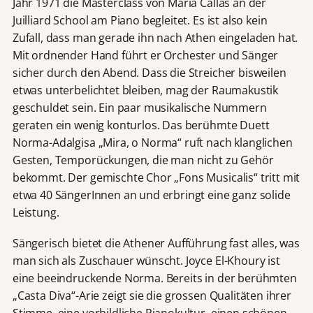
Jahr 1971 die Masterclass von Maria Callas an der
Juilliard School am Piano begleitet. Es ist also kein
Zufall, dass man gerade ihn nach Athen eingeladen hat.
Mit ordnender Hand führt er Orchester und Sänger
sicher durch den Abend. Dass die Streicher bisweilen
etwas unterbelichtet bleiben, mag der Raumakustik
geschuldet sein. Ein paar musikalische Nummern
geraten ein wenig konturlos. Das berühmte Duett
Norma-Adalgisa „Mira, o Norma“ ruft nach klanglichen
Gesten, Temporückungen, die man nicht zu Gehör
bekommt. Der gemischte Chor „Fons Musicalis“ tritt mit
etwa 40 SängerInnen an und erbringt eine ganz solide
Leistung.
Sängerisch bietet die Athener Aufführung fast alles, was
man sich als Zuschauer wünscht. Joyce El-Khoury ist
eine beeindruckende Norma. Bereits in der berühmten
„Casta Diva“-Arie zeigt sie die grossen Qualitäten ihrer
Stimme, eine vorbildliche Pianokultur, einen schönen