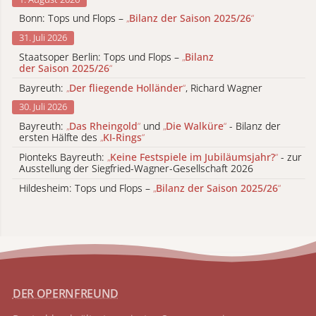
Bonn: Tops und Flops –
„
Bilanz der Saison 2025/26
“
31. Juli 2026
Staatsoper Berlin: Tops und Flops –
„
Bilanz
der Saison 2025/26
“
Bayreuth:
„
Der fliegende Holländer
“
, Richard Wagner
30. Juli 2026
Bayreuth:
„
Das Rheingold
“
und
„
Die Walküre
“
- Bilanz der
ersten Hälfte des
„
KI-Rings
“
Pionteks Bayreuth:
„
Keine Festspiele im Jubiläumsjahr?
“
- zur
Ausstellung der Siegfried-Wagner-Gesellschaft 2026
Hildesheim: Tops und Flops –
„
Bilanz der Saison 2025/26
“
DER OPERNFREUND