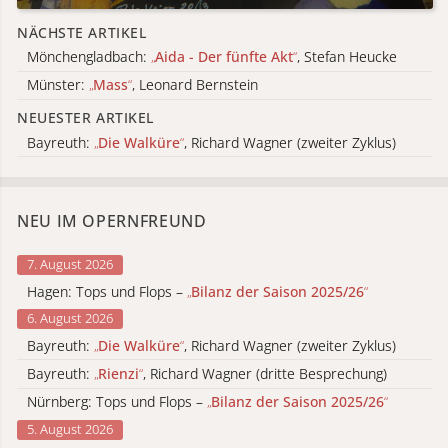
NÄCHSTE ARTIKEL
Mönchengladbach:
„
Aida - Der fünfte Akt
“
, Stefan Heucke
Münster:
„
Mass
“
, Leonard Bernstein
NEUESTER ARTIKEL
Bayreuth:
„
Die Walküre
“
, Richard Wagner (zweiter Zyklus)
NEU IM OPERNFREUND
7. August 2026
Hagen: Tops und Flops –
„
Bilanz der Saison 2025/26
“
6. August 2026
Bayreuth:
„
Die Walküre
“
, Richard Wagner (zweiter Zyklus)
Bayreuth:
„
Rienzi
“
, Richard Wagner (dritte Besprechung)
Nürnberg: Tops und Flops –
„
Bilanz der Saison 2025/26
“
5. August 2026