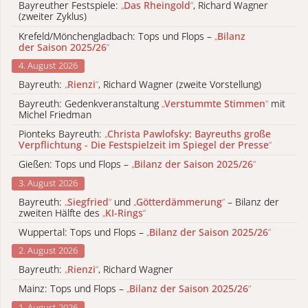
Bayreuther Festspiele:
„
Das Rheingold
“
, Richard Wagner
(zweiter Zyklus)
Krefeld/Mönchengladbach: Tops und Flops –
„
Bilanz
der Saison 2025/26
“
4. August 2026
Bayreuth:
„
Rienzi
“
, Richard Wagner (zweite Vorstellung)
Bayreuth: Gedenkveranstaltung
„
Verstummte Stimmen
“
mit
Michel Friedman
Pionteks Bayreuth:
„
Christa Pawlofsky: Bayreuths große
Verpflichtung - Die Festspielzeit im Spiegel der Presse
“
Gießen: Tops und Flops –
„
Bilanz der Saison 2025/26
“
3. August 2026
Bayreuth:
„
Siegfried
“
und
„
Götterdämmerung
“
– Bilanz der
zweiten Hälfte des
„
KI-Rings
“
Wuppertal: Tops und Flops –
„
Bilanz der Saison 2025/26
“
2. August 2026
Bayreuth:
„
Rienzi
“
, Richard Wagner
Mainz: Tops und Flops –
„
Bilanz der Saison 2025/26
“
1. August 2026