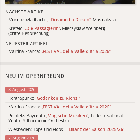
NÄCHSTE ARTIKEL
Mönchengladbach:
„
I Dreamed a Dream
“
, Musicalgala
Krefeld:
„
Die Passagierin
“
, Mieczysław Weinberg
(dritte Besprechung)
NEUESTER ARTIKEL
Martina Franca:
„
FESTIVAL della Valle d’Itria 2026
“
NEU IM OPERNFREUND
8. August 2026
Kontrapunkt:
„
Gedanken zu Rienzi
“
Martina Franca:
„
FESTIVAL della Valle d’Itria 2026
“
Pionteks Bayreuth
„
Magische Musiken
“
, Turkish National
Youth Philharmonic Orchestra
Wiesbaden: Tops und Flops –
„
Bilanz der Saison 2025/26
“
7. August 2026