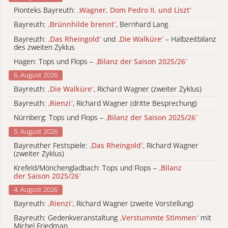
Pionteks Bayreuth:
„
Wagner, Dom Pedro II. und Liszt
“
Bayreuth:
„
Brünnhilde brennt
“
, Bernhard Lang
Bayreuth:
„
Das Rheingold
“
und
„
Die Walküre
“
– Halbzeitbilanz
des zweiten Zyklus
Hagen: Tops und Flops –
„
Bilanz der Saison 2025/26
“
6. August 2026
Bayreuth:
„
Die Walküre
“
, Richard Wagner (zweiter Zyklus)
Bayreuth:
„
Rienzi
“
, Richard Wagner (dritte Besprechung)
Nürnberg: Tops und Flops –
„
Bilanz der Saison 2025/26
“
5. August 2026
Bayreuther Festspiele:
„
Das Rheingold
“
, Richard Wagner
(zweiter Zyklus)
Krefeld/Mönchengladbach: Tops und Flops –
„
Bilanz
der Saison 2025/26
“
4. August 2026
Bayreuth:
„
Rienzi
“
, Richard Wagner (zweite Vorstellung)
Bayreuth: Gedenkveranstaltung
„
Verstummte Stimmen
“
mit
Michel Friedman