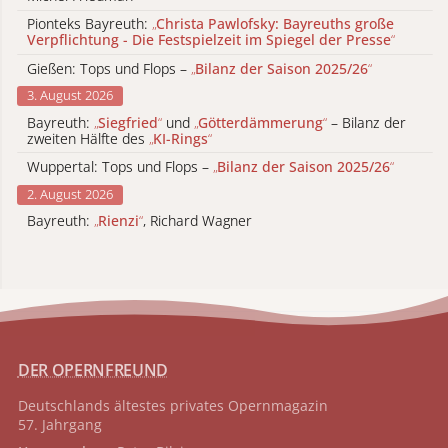
Pionteks Bayreuth:
„
Christa Pawlofsky: Bayreuths große
Verpflichtung - Die Festspielzeit im Spiegel der Presse
“
Gießen: Tops und Flops –
„
Bilanz der Saison 2025/26
“
3. August 2026
Bayreuth:
„
Siegfried
“
und
„
Götterdämmerung
“
– Bilanz der
zweiten Hälfte des
„
KI-Rings
“
Wuppertal: Tops und Flops –
„
Bilanz der Saison 2025/26
“
2. August 2026
Bayreuth:
„
Rienzi
“
, Richard Wagner
DER OPERNFREUND
Deutschlands ältestes privates
Opernmagazin
57. Jahrgang