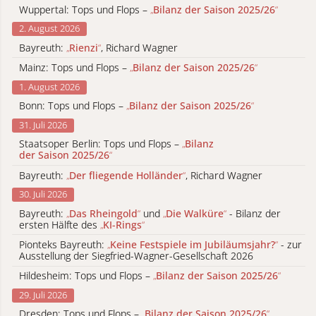
Wuppertal: Tops und Flops –
„
Bilanz der Saison 2025/26
“
2. August 2026
Bayreuth:
„
Rienzi
“
, Richard Wagner
Mainz: Tops und Flops –
„
Bilanz der Saison 2025/26
“
1. August 2026
Bonn: Tops und Flops –
„
Bilanz der Saison 2025/26
“
31. Juli 2026
Staatsoper Berlin: Tops und Flops –
„
Bilanz
der Saison 2025/26
“
Bayreuth:
„
Der fliegende Holländer
“
, Richard Wagner
30. Juli 2026
Bayreuth:
„
Das Rheingold
“
und
„
Die Walküre
“
- Bilanz der
ersten Hälfte des
„
KI-Rings
“
Pionteks Bayreuth:
„
Keine Festspiele im Jubiläumsjahr?
“
- zur
Ausstellung der Siegfried-Wagner-Gesellschaft 2026
Hildesheim: Tops und Flops –
„
Bilanz der Saison 2025/26
“
29. Juli 2026
Dresden: Tops und Flops –
„
Bilanz der Saison 2025/26
“