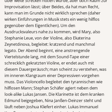
über weite Strecken notiert wurde, aber doch Raum zur
Improvisation lässt; über Beides, da hat man Recht,
kann man im Grunde nicht wirklich sprechen (daher
wirken Einführungen in Musik stets ein wenig hilflos
gegenüber dem Eigentlichen). Um den
Ausdrucksvaleurs nahe zu kommen, wird Mary, also
Stephanie Leue, von der Violine, also Ekaterina
Zeynetdinova, begleitet: kratzend und manchmal
legato. Der Abend beginnt, eine anstrengende
Viertelstunde lang, mit dem Sound-Tape einer
schrecklich gekratzten Violine, er endet auch mit
diesem Dauergeräusch; man scheint zu verstehen, was
im inneren Klangraum einer Depressiven vorgehen
muss. Das Violoncello begleitet den tyrannischen wie
hilflosen Mann; Stephan Schäfer agiert neben dem
look-alike Lukas Jansen. Die Klarinette ist dem kranken
Edmund beigegeben, Nina Janßen-Deinzer steht und
läuft neben Joshua Kliefert einher. Lukas Immanuel