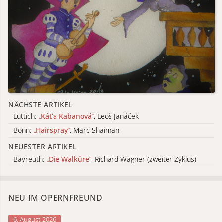
NÄCHSTE ARTIKEL
Lüttich:
„
Kát’a Kabanová
“
, Leoš Janáček
Bonn:
„
Hairspray
“
, Marc Shaiman
NEUESTER ARTIKEL
Bayreuth:
„
Die Walküre
“
, Richard Wagner (zweiter Zyklus)
NEU IM OPERNFREUND
6. August 2026