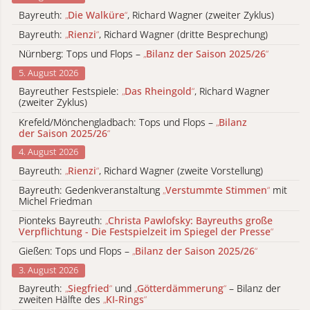
Bayreuth:
„
Die Walküre
“
, Richard Wagner (zweiter Zyklus)
Bayreuth:
„
Rienzi
“
, Richard Wagner (dritte Besprechung)
Nürnberg: Tops und Flops –
„
Bilanz der Saison 2025/26
“
5. August 2026
Bayreuther Festspiele:
„
Das Rheingold
“
, Richard Wagner
(zweiter Zyklus)
Krefeld/Mönchengladbach: Tops und Flops –
„
Bilanz
der Saison 2025/26
“
4. August 2026
Bayreuth:
„
Rienzi
“
, Richard Wagner (zweite Vorstellung)
Bayreuth: Gedenkveranstaltung
„
Verstummte Stimmen
“
mit
Michel Friedman
Pionteks Bayreuth:
„
Christa Pawlofsky: Bayreuths große
Verpflichtung - Die Festspielzeit im Spiegel der Presse
“
Gießen: Tops und Flops –
„
Bilanz der Saison 2025/26
“
3. August 2026
Bayreuth:
„
Siegfried
“
und
„
Götterdämmerung
“
– Bilanz der
zweiten Hälfte des
„
KI-Rings
“