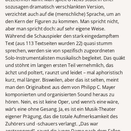
sozusagen dramatisch verschlankten Version,
verzichtet auch auf die (menschliche) Sprache, um an
den Kern der Figuren zu kommen. Man spricht nicht,
aber man spricht doch: auf sehr eigene Weise.
Während die Schauspieler den stark eingedampftem
Text (aus 113 Textseiten wurden 22) quasi stumm
sprechen, werden sie von spezifisch zugeordneten
Solo-Instrumentalisten musikalisch begleitet. Das quäkt
und stöhnt im langen ersten Teil vernehmlich, das
ächzt und poltert, raunzt und leidet – mal aphoristisch
kurz, mal länger. Bisweilen, aber das ist selten, meint
man den Originaltext aus dem von Philipp C. Mayer
komponierten und organisierten Sound heraus zu
hören. Nein, es ist keine Oper, und wenn’s eine wäre,
wär’s eine ohne Gesang. Ja, es ist ein Musik-Theater
eigener Prägung, das die totale Aufmerksamkeit des
Zuhörers und -schauers verlangt. „Das war
anstrengend“, raunt die junge Dame nach dem Fallen