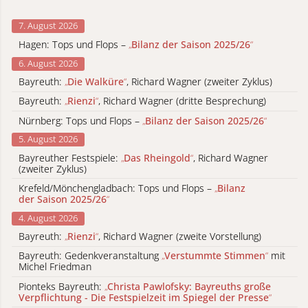
7. August 2026
Hagen: Tops und Flops –
„
Bilanz der Saison 2025/26
“
6. August 2026
Bayreuth:
„
Die Walküre
“
, Richard Wagner (zweiter Zyklus)
Bayreuth:
„
Rienzi
“
, Richard Wagner (dritte Besprechung)
Nürnberg: Tops und Flops –
„
Bilanz der Saison 2025/26
“
5. August 2026
Bayreuther Festspiele:
„
Das Rheingold
“
, Richard Wagner
(zweiter Zyklus)
Krefeld/Mönchengladbach: Tops und Flops –
„
Bilanz
der Saison 2025/26
“
4. August 2026
Bayreuth:
„
Rienzi
“
, Richard Wagner (zweite Vorstellung)
Bayreuth: Gedenkveranstaltung
„
Verstummte Stimmen
“
mit
Michel Friedman
Pionteks Bayreuth:
„
Christa Pawlofsky: Bayreuths große
Verpflichtung - Die Festspielzeit im Spiegel der Presse
“