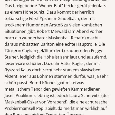
Das titelgebende "Wiener Blut" beider gerät jedenfalls
zu einem Höhepunkt. Dazu kommt der herrlich
tolpatschige Fürst Ypsheim-Gindelbach, der mit
trockenem Humor den Anstoß zu vielen komischen
Situationen gibt, Robert Merwald (am Abend vorher
noch ein wunderbarer Maskenball-Renato) macht
daraus mit sattem Bariton eine echte Hauptrolle. Die
Tänzerin Cagliari gefällt in der bezaubernden Peggy
Steiner, lediglich die Höhe ist sehr laut und ausufernd,
leiser wäre schöner. Dazu ihr Vater Kagler, der mit
Ryszard Kalus doch recht sehr starkem slawischen
Akzent, eher aus Böhmen stammen dürfte, was ja sehr
schön passt. Bernd Könnes gibt mit etwas
metallischem Tenor den gewieften Kammerdiener
Josef. Publikumsliebling ist jedoch Laura Scherwitzl (der
Maskenball-Oskar von Vorabend), die eine echt resche
Probiermamsell Pepi spielt, da merkt man wirklich auf
den Punkt gespielten Operetten-Übermut,