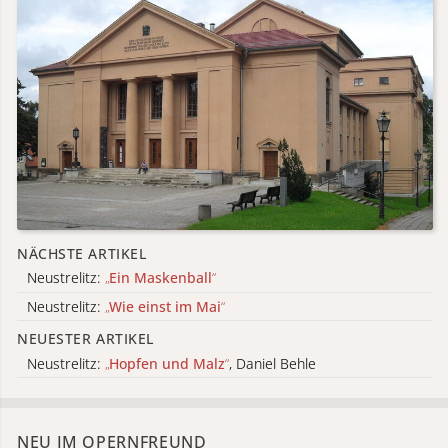
NÄCHSTE ARTIKEL
Neustrelitz:
„
Ein Maskenball
“
Neustrelitz:
„
Wie einst im Mai
“
NEUESTER ARTIKEL
Neustrelitz:
„
Hopfen und Malz
“
, Daniel Behle
NEU IM OPERNFREUND