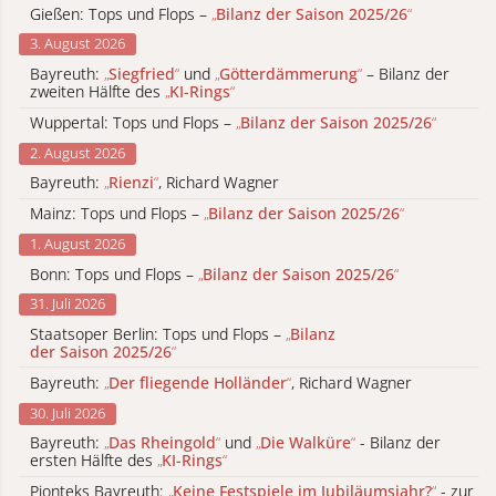
Gießen: Tops und Flops –
„
Bilanz der Saison 2025/26
“
3. August 2026
Bayreuth:
„
Siegfried
“
und
„
Götterdämmerung
“
– Bilanz der
zweiten Hälfte des
„
KI-Rings
“
Wuppertal: Tops und Flops –
„
Bilanz der Saison 2025/26
“
2. August 2026
Bayreuth:
„
Rienzi
“
, Richard Wagner
Mainz: Tops und Flops –
„
Bilanz der Saison 2025/26
“
1. August 2026
Bonn: Tops und Flops –
„
Bilanz der Saison 2025/26
“
31. Juli 2026
Staatsoper Berlin: Tops und Flops –
„
Bilanz
der Saison 2025/26
“
Bayreuth:
„
Der fliegende Holländer
“
, Richard Wagner
30. Juli 2026
Bayreuth:
„
Das Rheingold
“
und
„
Die Walküre
“
- Bilanz der
ersten Hälfte des
„
KI-Rings
“
Pionteks Bayreuth:
„
Keine Festspiele im Jubiläumsjahr?
“
- zur