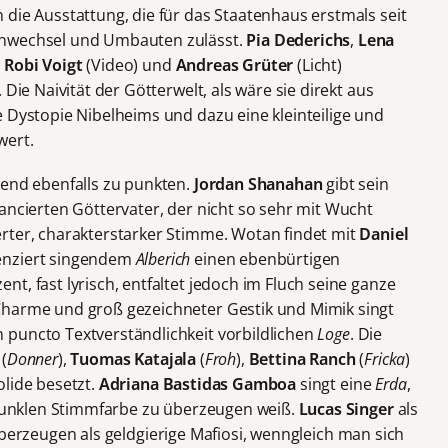
die Ausstattung, die für das Staatenhaus erstmals seit
enwechsel und Umbauten zulässt.
Pia Dederichs
,
Lena
,
Robi Voigt
(Video) und
Andreas Grüter
(Licht)
 Die Naivität der Götterwelt, als wäre sie direkt aus
 Dystopie Nibelheims und dazu eine kleinteilige und
wert.
bend ebenfalls zu punkten.
Jordan Shanahan
gibt sein
ancierten Göttervater, der nicht so sehr mit Wucht
rter, charakterstarker Stimme. Wotan findet mit
Daniel
enziert singendem
Alberich
einen ebenbürtigen
t, fast lyrisch, entfaltet jedoch im Fluch seine ganze
Charme und groß gezeichneter Gestik und Mimik singt
 puncto Textverständlichkeit vorbildlichen
Loge
. Die
(
Donner
),
Tuomas Katajala
(
Froh
),
Bettina Ranch
(
Fricka
)
olide besetzt.
Adriana Bastidas Gamboa
singt eine
Erda
,
h dunklen Stimmfarbe zu überzeugen weiß.
Lucas Singer
als
erzeugen als geldgierige Mafiosi, wenngleich man sich