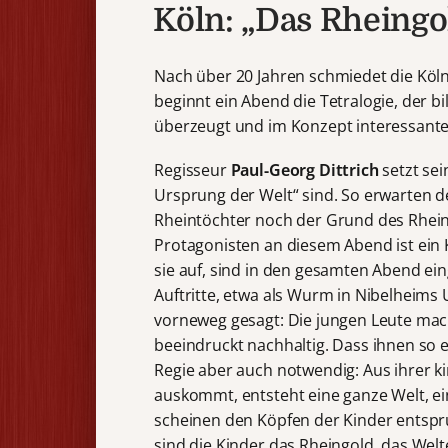
Köln: „Das Rheingo
Nach über 20 Jahren schmiedet die Kö
beginnt ein Abend die Tetralogie, der b
überzeugt und im Konzept interessante 
Regisseur
Paul-Georg Dittrich
setzt se
Ursprung der Welt“ sind. So erwarten
Rheintöchter noch der Grund des Rheins
Protagonisten an diesem Abend ist ein 
sie auf, sind in den gesamten Abend e
Auftritte, etwa als Wurm in Nibelheims U
vorneweg gesagt: Die jungen Leute mach
beeindruckt nachhaltig. Dass ihnen so
Regie aber auch notwendig: Aus ihrer k
auskommt, entsteht eine ganze Welt, ei
scheinen den Köpfen der Kinder entspru
sind die Kinder das Rheingold, das Welt