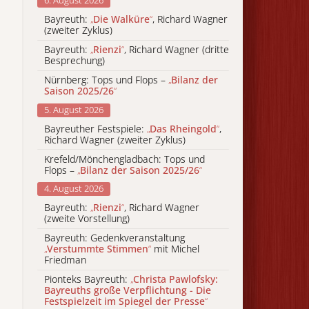
6. August 2026
Bayreuth:
„
Die Walküre
“
, Richard Wagner
(zweiter Zyklus)
Bayreuth:
„
Rienzi
“
, Richard Wagner (dritte
Besprechung)
Nürnberg: Tops und Flops –
„
Bilanz der
Saison 2025/26
“
5. August 2026
Bayreuther Festspiele:
„
Das Rheingold
“
,
Richard Wagner (zweiter Zyklus)
Krefeld/Mönchengladbach: Tops und
Flops –
„
Bilanz der Saison 2025/26
“
4. August 2026
Bayreuth:
„
Rienzi
“
, Richard Wagner
(zweite Vorstellung)
Bayreuth: Gedenkveranstaltung
„
Verstummte Stimmen
“
mit Michel
Friedman
Pionteks Bayreuth:
„
Christa Pawlofsky:
Bayreuths große Verpflichtung - Die
Festspielzeit im Spiegel der Presse
“