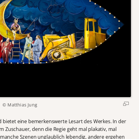
© Matthias Jung
d bietet eine bemerkenswerte Lesart des Werkes. In der
m Zuschauer, denn die Regie geht mal plakativ, mal
en manche Szenen unglaublich lebendig, andere ergehen