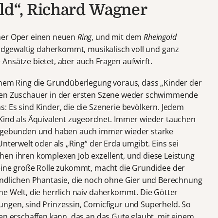
ld“, Richard Wagner
lner Oper einen neuen
Ring
, und mit dem
Rheingold
ildgewaltig daherkommt, musikalisch voll und ganz
Ansätze bietet, aber auch Fragen aufwirft.
inem Ring die Grundüberlegung voraus, dass „Kinder der
 den Zuschauer in der ersten Szene weder schwimmende
: Es sind Kinder, die die Szenerie bevölkern. Jedem
Kind als Äquivalent zugeordnet. Immer wieder tauchen
ingebunden und haben auch immer wieder starke
nterwelt oder als „Ring“ der Erda umgibt. Eins sei
en ihren komplexen Job exzellent, und diese Leistung
 eine große Rolle zukommt, macht die Grundidee der
indlichen Phantasie, die noch ohne Gier und Berechnung
ne Welt, die herrlich naiv daherkommt. Die Götter
ngen, sind Prinzessin, Comicfigur und Superheld. So
en erschaffen kann, das an das Gute glaubt, mit einem