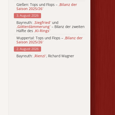
Gießen: Tops und Flops –
„
Bilanz der
Saison 2025/26
“
3. August 2026
Bayreuth:
„
Siegfried
“
und
„
Götterdämmerung
“
– Bilanz der zweiten
Hälfte des
„
KI-Rings
“
Wuppertal: Tops und Flops –
„
Bilanz der
Saison 2025/26
“
2. August 2026
Bayreuth:
„
Rienzi
“
, Richard Wagner