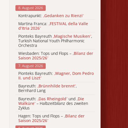
8. August 2026
Kontrapunkt:
„
Gedanken zu Rienzi
“
Martina Franca:
„
FESTIVAL della Valle
d’Itria 2026
“
Pionteks Bayreuth
„
Magische Musiken
“
,
Turkish National Youth Philharmonic
Orchestra
Wiesbaden: Tops und Flops –
„
Bilanz der
Saison 2025/26
“
7. August 2026
Pionteks Bayreuth:
„
Wagner, Dom Pedro
II. und Liszt
“
Bayreuth:
„
Brünnhilde brennt
“
,
Bernhard Lang
Bayreuth:
„
Das Rheingold
“
und
„
Die
Walküre
“
– Halbzeitbilanz des zweiten
Zyklus
Hagen: Tops und Flops –
„
Bilanz der
Saison 2025/26
“