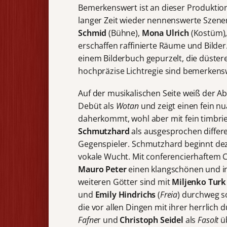
Bemerkenswert ist an dieser Produktion 
langer Zeit wieder nennenswerte Szen
Schmid
(Bühne),
Mona Ulrich
(Kostüm)
erschaffen raffinierte Räume und Bilder.
einem Bilderbuch gepurzelt, die düstere
hochpräzise Lichtregie sind bemerkens
Auf der musikalischen Seite weiß der A
Debüt als
Wotan
und zeigt einen fein nu
daherkommt, wohl aber mit fein timbrie
Schmutzhard
als ausgesprochen differ
Gegenspieler. Schmutzhard beginnt dezen
vokale Wucht. Mit conferencierhaftem 
Mauro Peter
einen klangschönen und in
weiteren Götter sind mit
Miljenko Turk
und
Emily Hindrichs
(
Freia
) durchweg s
die vor allen Dingen mit ihrer herrlic
Fafne
r und
Christoph Seidel
als
Fasolt
üb