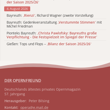
der Saison 2025/26
“
4. August 2026
Bayreuth:
„
Rienzi
“
, Richard Wagner (zweite Vorstellung)
Bayreuth: Gedenkveranstaltung
„
Verstummte Stimmen
“
mit
Michel Friedman
Pionteks Bayreuth:
„
Christa Pawlofsky: Bayreuths große
Verpflichtung - Die Festspielzeit im Spiegel der Presse
“
Gießen: Tops und Flops –
„
Bilanz der Saison 2025/26
“
DER OPERNFREUND
Deutschlands ältestes privates
Opernmagazin
57. Jahrgang
Herausgeber
: Peter Bilsing
Kontakt
:
opera@e.mail.de