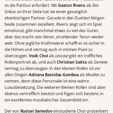
es die Partitur erfordert. Mit
Gaston Rivero
als
Des
Grieux
an ihrer Seite hat sie einen gesanglich
ebenbürtigen Partner. Gerade in den Duetten klingen
beide zusammen exzellent. Rivero zeigt sich im Spiel
emotional, gibt manchmal etwas zu viel des Guten,
aber das macht sein feiner, strahlender Tenor wieder
wett. Ohne jegliche Kraftmeierei schafft er es sicher in
die Höhen und vermag auch in intimen Piani zu
überzeugen.
Insik Choi
als
Lescaut
gibt ein treffliches
Rollenportrait ab, und auch
Christian Saitta
als
Geronte
vermag zu überzeugen. In den kleinen Rollen ist vor
allen Dingen
Adriana Bastidas-Gamboa
als
Musiker
zu
nennen, denn diese Personalie ist eine wahre
Luxusbesetzung. Die weiteren kleinen Rollen sind aber
ebenso vortrefflich besetzt und fügen sich bestens in
ein exzellentes musikalisches Gesamtbild ein.
Der von
Rustan Samedov
einstudierte Chor präsentiert