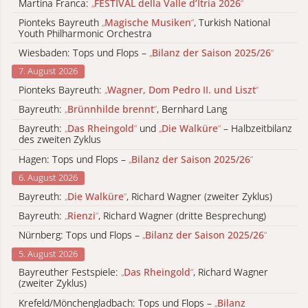
Martina Franca:
„
FESTIVAL della Valle d’Itria 2026
“
Pionteks Bayreuth
„
Magische Musiken
“
, Turkish National
Youth Philharmonic Orchestra
Wiesbaden: Tops und Flops –
„
Bilanz der Saison 2025/26
“
7. August 2026
Pionteks Bayreuth:
„
Wagner, Dom Pedro II. und Liszt
“
Bayreuth:
„
Brünnhilde brennt
“
, Bernhard Lang
Bayreuth:
„
Das Rheingold
“
und
„
Die Walküre
“
– Halbzeitbilanz
des zweiten Zyklus
Hagen: Tops und Flops –
„
Bilanz der Saison 2025/26
“
6. August 2026
Bayreuth:
„
Die Walküre
“
, Richard Wagner (zweiter Zyklus)
Bayreuth:
„
Rienzi
“
, Richard Wagner (dritte Besprechung)
Nürnberg: Tops und Flops –
„
Bilanz der Saison 2025/26
“
5. August 2026
Bayreuther Festspiele:
„
Das Rheingold
“
, Richard Wagner
(zweiter Zyklus)
Krefeld/Mönchengladbach: Tops und Flops –
„
Bilanz