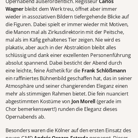
Opernabend außerordentlich. Regisseur
Carlos
Wagner
bleibt dem Werk treu, öffnet aber immer
wieder in assoziativen Bildern tiefergehende Blicke auf
die Figuren. Dabei spielt er immer wieder mit Motiven,
die Manon mal als Zirkusdirektorin mit der Peitsche,
mal als im Käfig gehaltenes Tier zeigen. Nie wird es
plakativ, aber auch in der Abstraktion bleibt alles
schlüssig und dank einer exzellenten Personenführung
absolut spannend. Dabei besticht der Abend durch
eine leichte, feine Ästhetik für die
Frank Schlößmann
ein raffiniertes Bühnenbild geschaffen hat, das in seiner
Atmosphäre und seiner changierenden Eleganz einen
mehr als stimmigen Rahmen bietet. Die fein nuanciert
abgestimmten Kostüme von
Jon Morell
(gerade im
Chor bemerkenswert!) runden die Eleganz dieses
Opernabends ab.
Besonders waren die Kölner auf den ersten Einsatz des
neuen GMD
Andrés Orozco-Estrada
gespannt. Dieser