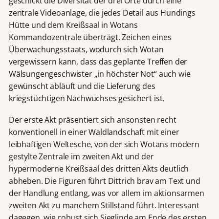
geschickt die Diversität der drei Orte durch eine
zentrale Videoanlage, die jedes Detail aus Hundings
Hütte und dem Kreißsaal in Wotans
Kommandozentrale überträgt. Zeichen eines
Überwachungsstaats, wodurch sich Wotan
vergewissern kann, dass das geplante Treffen der
Wälsungengeschwister „in höchster Not“ auch wie
gewünscht abläuft und die Lieferung des
kriegstüchtigen Nachwuchses gesichert ist.
Der erste Akt präsentiert sich ansonsten recht
konventionell in einer Waldlandschaft mit einer
leibhaftigen Weltesche, von der sich Wotans modern
gestylte Zentrale im zweiten Akt und der
hypermoderne Kreißsaal des dritten Akts deutlich
abheben. Die Figuren führt Dittrich brav am Text und
der Handlung entlang, was vor allem im aktionsarmen
zweiten Akt zu manchem Stillstand führt. Interessant
dagegen, wie robust sich Sieglinde am Ende des ersten