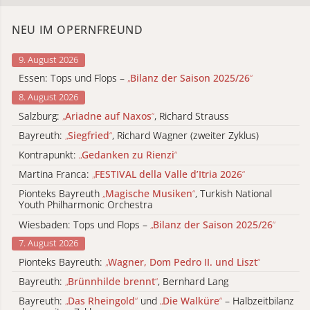
NEU IM OPERNFREUND
9. August 2026
Essen: Tops und Flops –
„
Bilanz der Saison 2025/26
“
8. August 2026
Salzburg:
„
Ariadne auf Naxos
“
, Richard Strauss
Bayreuth:
„
Siegfried
“
, Richard Wagner (zweiter Zyklus)
Kontrapunkt:
„
Gedanken zu Rienzi
“
Martina Franca:
„
FESTIVAL della Valle d’Itria 2026
“
Pionteks Bayreuth
„
Magische Musiken
“
, Turkish National
Youth Philharmonic Orchestra
Wiesbaden: Tops und Flops –
„
Bilanz der Saison 2025/26
“
7. August 2026
Pionteks Bayreuth:
„
Wagner, Dom Pedro II. und Liszt
“
Bayreuth:
„
Brünnhilde brennt
“
, Bernhard Lang
Bayreuth:
„
Das Rheingold
“
und
„
Die Walküre
“
– Halbzeitbilanz