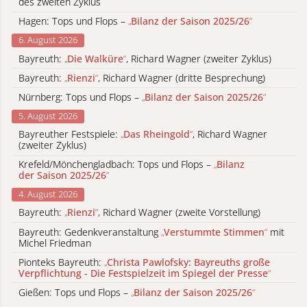
des zweiten Zyklus
Hagen: Tops und Flops –
„
Bilanz der Saison 2025/26
“
6. August 2026
Bayreuth:
„
Die Walküre
“
, Richard Wagner (zweiter Zyklus)
Bayreuth:
„
Rienzi
“
, Richard Wagner (dritte Besprechung)
Nürnberg: Tops und Flops –
„
Bilanz der Saison 2025/26
“
5. August 2026
Bayreuther Festspiele:
„
Das Rheingold
“
, Richard Wagner
(zweiter Zyklus)
Krefeld/Mönchengladbach: Tops und Flops –
„
Bilanz
der Saison 2025/26
“
4. August 2026
Bayreuth:
„
Rienzi
“
, Richard Wagner (zweite Vorstellung)
Bayreuth: Gedenkveranstaltung
„
Verstummte Stimmen
“
mit
Michel Friedman
Pionteks Bayreuth:
„
Christa Pawlofsky: Bayreuths große
Verpflichtung - Die Festspielzeit im Spiegel der Presse
“
Gießen: Tops und Flops –
„
Bilanz der Saison 2025/26
“