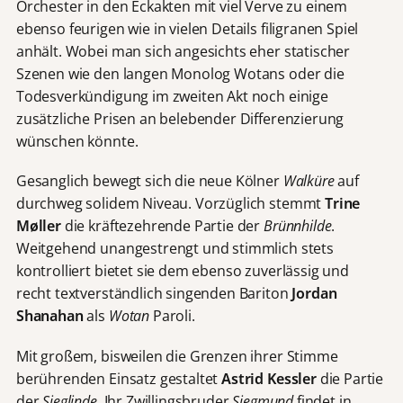
Orchester in den Eckakten mit viel Verve zu einem
ebenso feurigen wie in vielen Details filigranen Spiel
anhält. Wobei man sich angesichts eher statischer
Szenen wie den langen Monolog Wotans oder die
Todesverkündigung im zweiten Akt noch einige
zusätzliche Prisen an belebender Differenzierung
wünschen könnte.
Gesanglich bewegt sich die neue Kölner
Walküre
auf
durchweg solidem Niveau. Vorzüglich stemmt
Trine
Møller
die kräftezehrende Partie der
Brünnhilde
.
Weitgehend unangestrengt und stimmlich stets
kontrolliert bietet sie dem ebenso zuverlässig und
recht textverständlich singenden Bariton
Jordan
Shanahan
als
Wotan
Paroli.
Mit großem, bisweilen die Grenzen ihrer Stimme
berührenden Einsatz gestaltet
Astrid Kessler
die Partie
der
Sieglinde
. Ihr Zwillingsbruder
Siegmund
findet in