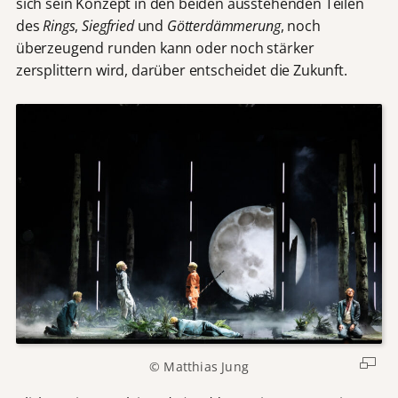
sich sein Konzept in den beiden ausstehenden Teilen
des
Rings
,
Siegfried
und
Götterdämmerung
, noch
überzeugend runden kann oder noch stärker
zersplittern wird, darüber entscheidet die Zukunft.
© Matthias Jung