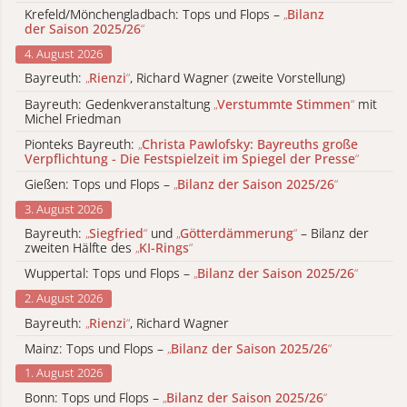
Krefeld/Mönchengladbach: Tops und Flops –
„
Bilanz
der Saison 2025/26
“
4. August 2026
Bayreuth:
„
Rienzi
“
, Richard Wagner (zweite Vorstellung)
Bayreuth: Gedenkveranstaltung
„
Verstummte Stimmen
“
mit
Michel Friedman
Pionteks Bayreuth:
„
Christa Pawlofsky: Bayreuths große
Verpflichtung - Die Festspielzeit im Spiegel der Presse
“
Gießen: Tops und Flops –
„
Bilanz der Saison 2025/26
“
3. August 2026
Bayreuth:
„
Siegfried
“
und
„
Götterdämmerung
“
– Bilanz der
zweiten Hälfte des
„
KI-Rings
“
Wuppertal: Tops und Flops –
„
Bilanz der Saison 2025/26
“
2. August 2026
Bayreuth:
„
Rienzi
“
, Richard Wagner
Mainz: Tops und Flops –
„
Bilanz der Saison 2025/26
“
1. August 2026
Bonn: Tops und Flops –
„
Bilanz der Saison 2025/26
“