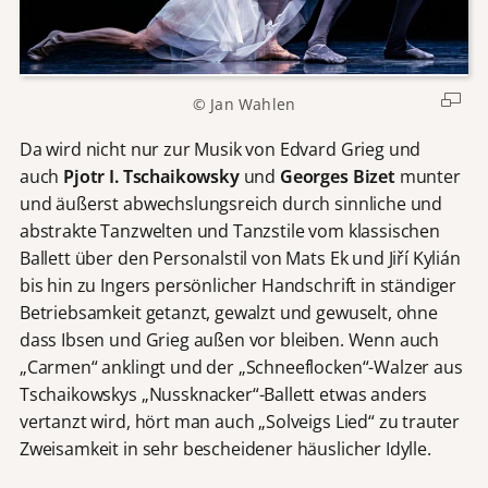
© Jan Wahlen
Da wird nicht nur zur Musik von Edvard Grieg und
auch
Pjotr I. Tschaikowsky
und
Georges Bizet
munter
und äußerst abwechslungsreich durch sinnliche und
abstrakte Tanzwelten und Tanzstile vom klassischen
Ballett über den Personalstil von Mats Ek und Jiří Kylián
bis hin zu Ingers persönlicher Handschrift in ständiger
Betriebsamkeit getanzt, gewalzt und gewuselt, ohne
dass Ibsen und Grieg außen vor bleiben. Wenn auch
„Carmen“ anklingt und der „Schneeflocken“-Walzer aus
Tschaikowskys „Nussknacker“-Ballett etwas anders
vertanzt wird, hört man auch „Solveigs Lied“ zu trauter
Zweisamkeit in sehr bescheidener häuslicher Idylle.