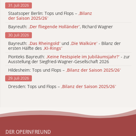
31. Juli 2026
Staatsoper Berlin: Tops und Flops –
„
Bilanz
der Saison 2025/26
“
Bayreuth:
„
Der fliegende Holländer
“
, Richard Wagner
30. Juli 2026
Bayreuth:
„
Das Rheingold
“
und
„
Die Walküre
“
- Bilanz der
ersten Hälfte des
„
KI-Rings
“
Pionteks Bayreuth:
„
Keine Festspiele im Jubiläumsjahr?
“
- zur
Ausstellung der Siegfried-Wagner-Gesellschaft 2026
Hildesheim: Tops und Flops –
„
Bilanz der Saison 2025/26
“
29. Juli 2026
Dresden: Tops und Flops –
„
Bilanz der Saison 2025/26
“
DER OPERNFREUND