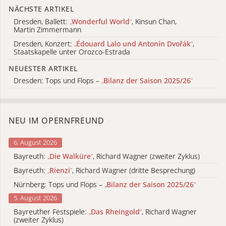
NÄCHSTE ARTIKEL
Dresden, Ballett:
„
Wonderful World
“
, Kinsun Chan,
Martin Zimmermann
Dresden, Konzert:
„
Édouard Lalo und Antonín Dvořák
“
,
Staatskapelle unter Orozco-Estrada
NEUESTER ARTIKEL
Dresden: Tops und Flops –
„
Bilanz der Saison 2025/26
“
NEU IM OPERNFREUND
6. August 2026
Bayreuth:
„
Die Walküre
“
, Richard Wagner (zweiter Zyklus)
Bayreuth:
„
Rienzi
“
, Richard Wagner (dritte Besprechung)
Nürnberg: Tops und Flops –
„
Bilanz der Saison 2025/26
“
5. August 2026
Bayreuther Festspiele:
„
Das Rheingold
“
, Richard Wagner
(zweiter Zyklus)