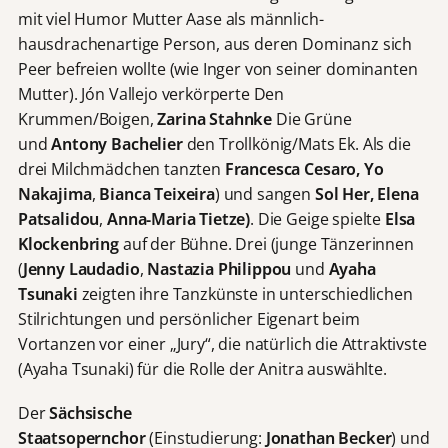
mit viel Humor Mutter Aase als männlich-
hausdrachenartige Person, aus deren Dominanz sich
Peer befreien wollte (wie Inger von seiner dominanten
Mutter). Jón Vallejo verkörperte Den
Krummen/Boigen,
Zarina Stahnke
Die Grüne
und
Antony Bachelier
den Trollkönig/Mats Ek. Als die
drei Milchmädchen tanzten
Francesca Cesaro, Yo
Nakajima
,
Bianca Teixeira
) und sangen
Sol Her, Elena
Patsalidou
,
Anna-Maria Tietze)
. Die Geige spielte
Elsa
Klockenbring
auf der Bühne. Drei (junge Tänzerinnen
(
Jenny Laudadio
,
Nastazia Philippou
und
Ayaha
Tsunaki
zeigten ihre Tanzkünste in unterschiedlichen
Stilrichtungen und persönlicher Eigenart beim
Vortanzen vor einer „Jury“, die natürlich die Attraktivste
(Ayaha Tsunaki) für die Rolle der Anitra auswählte.
Der
Sächsische
Staatsopernchor
(Einstudierung:
Jonathan Becker
) und