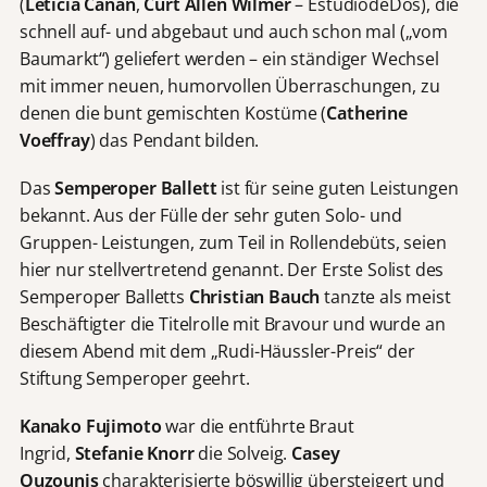
(
Leticia Cañán
,
Curt Allen Wilmer
– EstudiodeDos), die
schnell auf- und abgebaut und auch schon mal („vom
Baumarkt“) geliefert werden – ein ständiger Wechsel
mit immer neuen, humorvollen Überraschungen, zu
denen die bunt gemischten Kostüme (
Catherine
Voeffray
) das Pendant bilden.
Das
Semperoper Ballett
ist für seine guten Leistungen
bekannt. Aus der Fülle der sehr guten Solo- und
Gruppen- Leistungen, zum Teil in Rollendebüts, seien
hier nur stellvertretend genannt. Der Erste Solist des
Semperoper Balletts
Christian Bauch
tanzte als meist
Beschäftigter die Titelrolle mit Bravour und wurde an
diesem Abend mit dem „Rudi-Häussler-Preis“ der
Stiftung Semperoper geehrt.
Kanako Fujimoto
war die entführte Braut
Ingrid,
Stefanie Knorr
die Solveig.
Casey
Ouzounis
charakterisierte böswillig übersteigert und