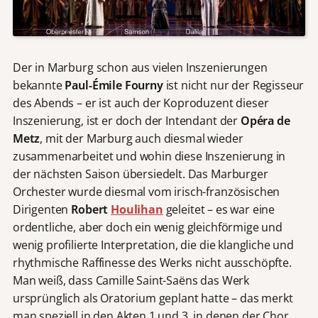
Der in Marburg schon aus vielen Inszenierungen
bekannte
Paul-Émile Fourny
ist nicht nur der Regisseur
des Abends – er ist auch der Koproduzent dieser
Inszenierung, ist er doch der Intendant der
Opéra de
Metz
, mit der Marburg auch diesmal wieder
zusammenarbeitet und wohin diese Inszenierung in
der nächsten Saison übersiedelt. Das Marburger
Orchester wurde diesmal vom irisch-französischen
Dirigenten
Robert
Houlihan
geleitet – es war eine
ordentliche, aber doch ein wenig gleichförmige und
wenig profilierte Interpretation, die die klangliche und
rhythmische Raffinesse des Werks nicht ausschöpfte.
Man weiß, dass Camille Saint-Saëns das Werk
ursprünglich als Oratorium geplant hatte – das merkt
man speziell in den Akten 1 und 3, in denen der Chor