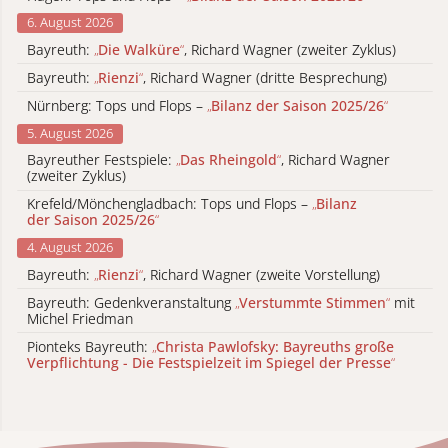
6. August 2026
Bayreuth:
„
Die Walküre
“
, Richard Wagner (zweiter Zyklus)
Bayreuth:
„
Rienzi
“
, Richard Wagner (dritte Besprechung)
Nürnberg: Tops und Flops –
„
Bilanz der Saison 2025/26
“
5. August 2026
Bayreuther Festspiele:
„
Das Rheingold
“
, Richard Wagner
(zweiter Zyklus)
Krefeld/Mönchengladbach: Tops und Flops –
„
Bilanz
der Saison 2025/26
“
4. August 2026
Bayreuth:
„
Rienzi
“
, Richard Wagner (zweite Vorstellung)
Bayreuth: Gedenkveranstaltung
„
Verstummte Stimmen
“
mit
Michel Friedman
Pionteks Bayreuth:
„
Christa Pawlofsky: Bayreuths große
Verpflichtung - Die Festspielzeit im Spiegel der Presse
“