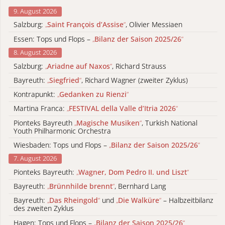
9. August 2026
Salzburg:
„
Saint François d’Assise
“
, Olivier Messiaen
Essen: Tops und Flops –
„
Bilanz der Saison 2025/26
“
8. August 2026
Salzburg:
„
Ariadne auf Naxos
“
, Richard Strauss
Bayreuth:
„
Siegfried
“
, Richard Wagner (zweiter Zyklus)
Kontrapunkt:
„
Gedanken zu Rienzi
“
Martina Franca:
„
FESTIVAL della Valle d’Itria 2026
“
Pionteks Bayreuth
„
Magische Musiken
“
, Turkish National
Youth Philharmonic Orchestra
Wiesbaden: Tops und Flops –
„
Bilanz der Saison 2025/26
“
7. August 2026
Pionteks Bayreuth:
„
Wagner, Dom Pedro II. und Liszt
“
Bayreuth:
„
Brünnhilde brennt
“
, Bernhard Lang
Bayreuth:
„
Das Rheingold
“
und
„
Die Walküre
“
– Halbzeitbilanz
des zweiten Zyklus
Hagen: Tops und Flops –
„
Bilanz der Saison 2025/26
“