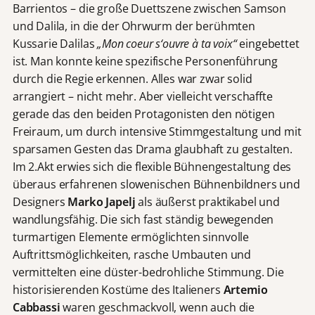
Barrientos – die große Duettszene zwischen Samson
und Dalila, in die der Ohrwurm der berühmten
Kussarie Dalilas
„Mon coeur s‘ouvre à ta voix“
eingebettet
ist. Man konnte keine spezifische Personenführung
durch die Regie erkennen. Alles war zwar solid
arrangiert – nicht mehr. Aber vielleicht verschaffte
gerade das den beiden Protagonisten den nötigen
Freiraum, um durch intensive Stimmgestaltung und mit
sparsamen Gesten das Drama glaubhaft zu gestalten.
Im 2.Akt erwies sich die flexible Bühnengestaltung des
überaus erfahrenen slowenischen Bühnenbildners und
Designers
Marko Japelj
als äußerst praktikabel und
wandlungsfähig. Die sich fast ständig bewegenden
turmartigen Elemente ermöglichten sinnvolle
Auftrittsmöglichkeiten, rasche Umbauten und
vermittelten eine düster-bedrohliche Stimmung. Die
historisierenden Kostüme des Italieners
Artemio
Cabbassi
waren geschmackvoll, wenn auch die