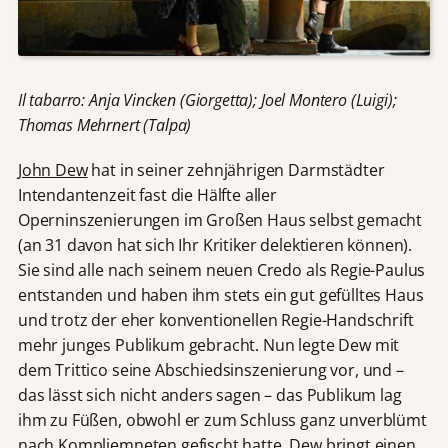
Il tabarro: Anja Vincken (Giorgetta); Joel Montero (Luigi);
Thomas Mehrnert (Talpa)
John Dew
hat in seiner zehnjährigen Darmstädter
Intendantenzeit fast die Hälfte aller
Operninszenierungen im Großen Haus selbst gemacht
(an 31 davon hat sich Ihr Kritiker delektieren können).
Sie sind alle nach seinem neuen Credo als Regie-Paulus
entstanden und haben ihm stets ein gut gefülltes Haus
und trotz der eher konventionellen Regie-Handschrift
mehr junges Publikum gebracht. Nun legte Dew mit
dem Trittico seine Abschiedsinszenierung vor, und –
das lässt sich nicht anders sagen – das Publikum lag
ihm zu Füßen, obwohl er zum Schluss ganz unverblümt
nach Kompliemneten gefischt hatte. Dew bringt einen