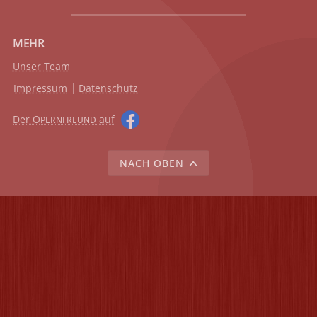
MEHR
Unser Team
Impressum
Datenschutz
Der O
auf
PERNFREUND
NACH OBEN