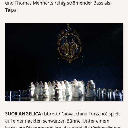
und
Thomas Mehnert
s ruhig strömender Bass als
Talpa
.
SUOR ANGELICA
(Libretto Giovacchino Forzano) spielt
auf einer nackten schwarzen Bühne. Unter einem
barocken Riesenmedaillon, das wohl die Verkündigung