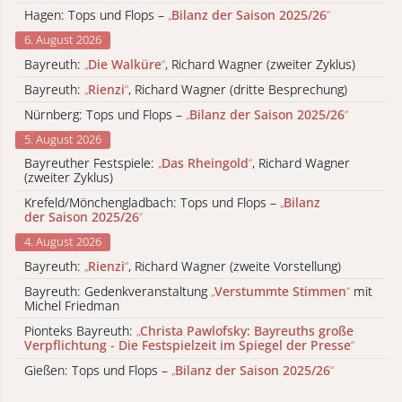
Hagen: Tops und Flops –
„
Bilanz der Saison 2025/26
“
6. August 2026
Bayreuth:
„
Die Walküre
“
, Richard Wagner (zweiter Zyklus)
Bayreuth:
„
Rienzi
“
, Richard Wagner (dritte Besprechung)
Nürnberg: Tops und Flops –
„
Bilanz der Saison 2025/26
“
5. August 2026
Bayreuther Festspiele:
„
Das Rheingold
“
, Richard Wagner
(zweiter Zyklus)
Krefeld/Mönchengladbach: Tops und Flops –
„
Bilanz
der Saison 2025/26
“
4. August 2026
Bayreuth:
„
Rienzi
“
, Richard Wagner (zweite Vorstellung)
Bayreuth: Gedenkveranstaltung
„
Verstummte Stimmen
“
mit
Michel Friedman
Pionteks Bayreuth:
„
Christa Pawlofsky: Bayreuths große
Verpflichtung - Die Festspielzeit im Spiegel der Presse
“
Gießen: Tops und Flops –
„
Bilanz der Saison 2025/26
“