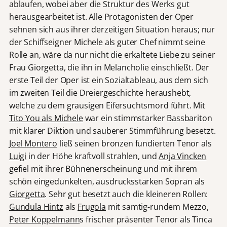
ablaufen, wobei aber die Struktur des Werks gut
herausgearbeitet ist. Alle Protagonisten der Oper
sehnen sich aus ihrer derzeitigen Situation heraus; nur
der Schiffseigner Michele als guter Chef nimmt seine
Rolle an, wäre da nur nicht die erkaltete Liebe zu seiner
Frau Giorgetta, die ihn in Melancholie einschließt. Der
erste Teil der Oper ist ein Sozialtableau, aus dem sich
im zweiten Teil die Dreiergeschichte heraushebt,
welche zu dem grausigen Eifersuchtsmord führt. Mit
Tito You als Michele
war ein stimmstarker Bassbariton
mit klarer Diktion und sauberer Stimmführung besetzt.
Joel Montero
ließ seinen bronzen fundierten Tenor als
Luigi
in der Höhe kraftvoll strahlen, und
Anja Vincken
gefiel mit ihrer Bühnenerscheinung und mit ihrem
schön eingedunkelten, ausdrucksstarken Sopran als
Giorgetta
. Sehr gut besetzt auch die kleineren Rollen:
Gundula Hintz
als
Frugola
mit samtig-rundem Mezzo,
Peter Koppelmann
s frischer präsenter Tenor als Tinca