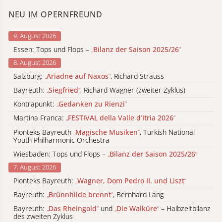
NEU IM OPERNFREUND
9. August 2026
Essen: Tops und Flops –
„
Bilanz der Saison 2025/26
“
8. August 2026
Salzburg:
„
Ariadne auf Naxos
“
, Richard Strauss
Bayreuth:
„
Siegfried
“
, Richard Wagner (zweiter Zyklus)
Kontrapunkt:
„
Gedanken zu Rienzi
“
Martina Franca:
„
FESTIVAL della Valle d’Itria 2026
“
Pionteks Bayreuth
„
Magische Musiken
“
, Turkish National
Youth Philharmonic Orchestra
Wiesbaden: Tops und Flops –
„
Bilanz der Saison 2025/26
“
7. August 2026
Pionteks Bayreuth:
„
Wagner, Dom Pedro II. und Liszt
“
Bayreuth:
„
Brünnhilde brennt
“
, Bernhard Lang
Bayreuth:
„
Das Rheingold
“
und
„
Die Walküre
“
– Halbzeitbilanz
des zweiten Zyklus