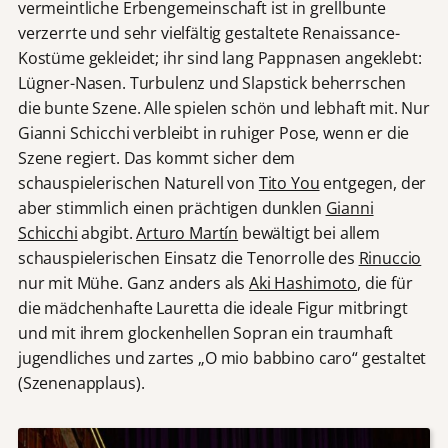
vermeintliche Erbengemeinschaft ist in grellbunte
verzerrte und sehr vielfältig gestaltete Renaissance-
Kostüme gekleidet; ihr sind lang Pappnasen angeklebt:
Lügner-Nasen. Turbulenz und Slapstick beherrschen
die bunte Szene. Alle spielen schön und lebhaft mit. Nur
Gianni Schicchi verbleibt in ruhiger Pose, wenn er die
Szene regiert. Das kommt sicher dem
schauspielerischen Naturell von
Tito You
entgegen, der
aber stimmlich einen prächtigen dunklen
Gianni
Schicchi
abgibt.
Arturo Martín
bewältigt bei allem
schauspielerischen Einsatz die Tenorrolle des
Rinuccio
nur mit Mühe. Ganz anders als
Aki Hashimoto
, die für
die mädchenhafte Lauretta die ideale Figur mitbringt
und mit ihrem glockenhellen Sopran ein traumhaft
jugendliches und zartes „O mio babbino caro“ gestaltet
(Szenenapplaus).