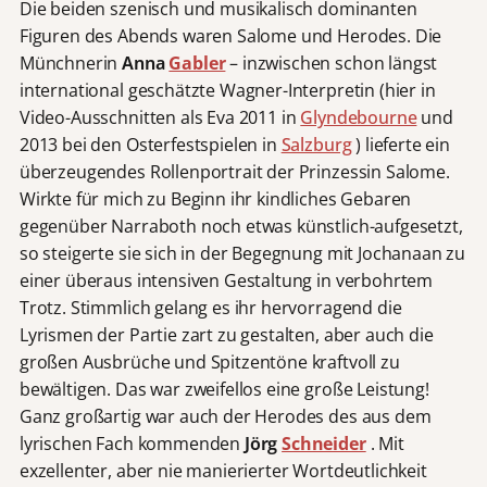
Die beiden szenisch und musikalisch dominanten
Figuren des Abends waren Salome und Herodes. Die
Münchnerin
Anna
Gabler
– inzwischen schon längst
international geschätzte Wagner-Interpretin (hier in
Video-Ausschnitten als Eva 2011 in
Glyndebourne
und
2013 bei den Osterfestspielen in
Salzburg
) lieferte ein
überzeugendes Rollenportrait der Prinzessin Salome.
Wirkte für mich zu Beginn ihr kindliches Gebaren
gegenüber Narraboth noch etwas künstlich-aufgesetzt,
so steigerte sie sich in der Begegnung mit Jochanaan zu
einer überaus intensiven Gestaltung in verbohrtem
Trotz. Stimmlich gelang es ihr hervorragend die
Lyrismen der Partie zart zu gestalten, aber auch die
großen Ausbrüche und Spitzentöne kraftvoll zu
bewältigen. Das war zweifellos eine große Leistung!
Ganz großartig war auch der Herodes des aus dem
lyrischen Fach kommenden
Jörg
Schneider
. Mit
exzellenter, aber nie manierierter Wortdeutlichkeit