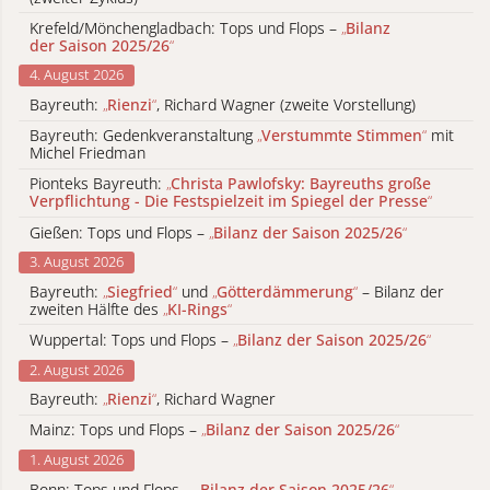
Krefeld/Mönchengladbach: Tops und Flops –
„
Bilanz
der Saison 2025/26
“
4. August 2026
Bayreuth:
„
Rienzi
“
, Richard Wagner (zweite Vorstellung)
Bayreuth: Gedenkveranstaltung
„
Verstummte Stimmen
“
mit
Michel Friedman
Pionteks Bayreuth:
„
Christa Pawlofsky: Bayreuths große
Verpflichtung - Die Festspielzeit im Spiegel der Presse
“
Gießen: Tops und Flops –
„
Bilanz der Saison 2025/26
“
3. August 2026
Bayreuth:
„
Siegfried
“
und
„
Götterdämmerung
“
– Bilanz der
zweiten Hälfte des
„
KI-Rings
“
Wuppertal: Tops und Flops –
„
Bilanz der Saison 2025/26
“
2. August 2026
Bayreuth:
„
Rienzi
“
, Richard Wagner
Mainz: Tops und Flops –
„
Bilanz der Saison 2025/26
“
1. August 2026
Bonn: Tops und Flops –
„
Bilanz der Saison 2025/26
“