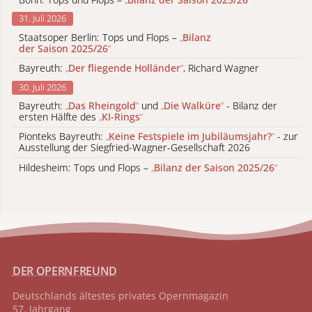
31. Juli 2026
Staatsoper Berlin: Tops und Flops –
„
Bilanz
der Saison 2025/26
“
Bayreuth:
„
Der fliegende Holländer
“
, Richard Wagner
30. Juli 2026
Bayreuth:
„
Das Rheingold
“
und
„
Die Walküre
“
- Bilanz der
ersten Hälfte des
„
KI-Rings
“
Pionteks Bayreuth:
„
Keine Festspiele im Jubiläumsjahr?
“
- zur
Ausstellung der Siegfried-Wagner-Gesellschaft 2026
Hildesheim: Tops und Flops –
„
Bilanz der Saison 2025/26
“
DER OPERNFREUND
Deutschlands ältestes privates
Opernmagazin
57. Jahrgang