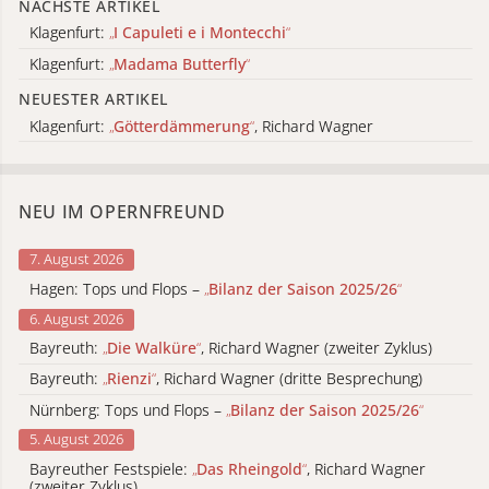
NÄCHSTE ARTIKEL
Klagenfurt:
„
I Capuleti e i Montecchi
“
Klagenfurt:
„
Madama Butterfly
“
NEUESTER ARTIKEL
Klagenfurt:
„
Götterdämmerung
“
, Richard Wagner
NEU IM OPERNFREUND
7. August 2026
Hagen: Tops und Flops –
„
Bilanz der Saison 2025/26
“
6. August 2026
Bayreuth:
„
Die Walküre
“
, Richard Wagner (zweiter Zyklus)
Bayreuth:
„
Rienzi
“
, Richard Wagner (dritte Besprechung)
Nürnberg: Tops und Flops –
„
Bilanz der Saison 2025/26
“
5. August 2026
Bayreuther Festspiele:
„
Das Rheingold
“
, Richard Wagner
(zweiter Zyklus)