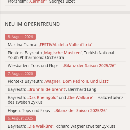
Pforzheim:
„
Carmen
“
, Georges Bizet
NEU IM OPERNFREUND
8. August 2026
Martina Franca:
„
FESTIVAL della Valle d’Itria
“
Pionteks Bayreuth
„
Magische Musiken
“
, Turkish National
Youth Philharmonic Orchestra
Wiesbaden: Tops und Flops –
„
Bilanz der Saison 2025/26
“
7. August 2026
Pionteks Bayreuth:
„
Wagner, Dom Pedro II. und Liszt
“
Bayreuth:
„
Brünnhilde brennt
“
, Bernhard Lang
Bayreuth:
„
Das Rheingold
“
und
„
Die Walküre
“
– Halbzeitbilanz
des zweiten Zyklus
Hagen: Tops und Flops –
„
Bilanz der Saison 2025/26
“
6. August 2026
Bayreuth:
„
Die Walküre
“
, Richard Wagner (zweiter Zyklus)