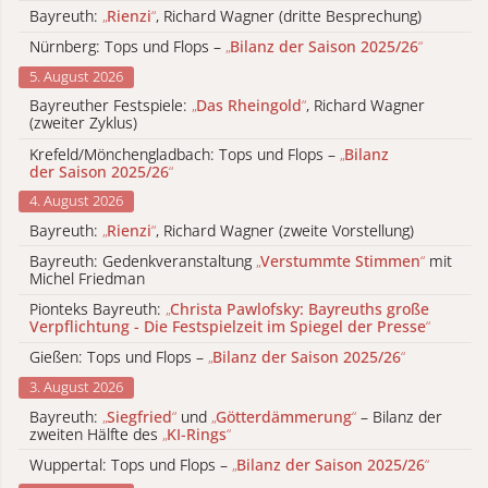
Bayreuth:
„
Rienzi
“
, Richard Wagner (dritte Besprechung)
Nürnberg: Tops und Flops –
„
Bilanz der Saison 2025/26
“
5. August 2026
Bayreuther Festspiele:
„
Das Rheingold
“
, Richard Wagner
(zweiter Zyklus)
Krefeld/Mönchengladbach: Tops und Flops –
„
Bilanz
der Saison 2025/26
“
4. August 2026
Bayreuth:
„
Rienzi
“
, Richard Wagner (zweite Vorstellung)
Bayreuth: Gedenkveranstaltung
„
Verstummte Stimmen
“
mit
Michel Friedman
Pionteks Bayreuth:
„
Christa Pawlofsky: Bayreuths große
Verpflichtung - Die Festspielzeit im Spiegel der Presse
“
Gießen: Tops und Flops –
„
Bilanz der Saison 2025/26
“
3. August 2026
Bayreuth:
„
Siegfried
“
und
„
Götterdämmerung
“
– Bilanz der
zweiten Hälfte des
„
KI-Rings
“
Wuppertal: Tops und Flops –
„
Bilanz der Saison 2025/26
“