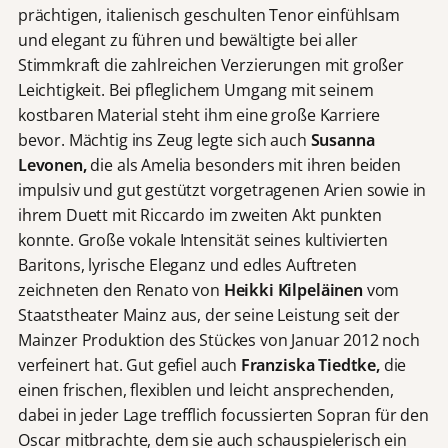
prächtigen, italienisch geschulten Tenor einfühlsam
und elegant zu führen und bewältigte bei aller
Stimmkraft die zahlreichen Verzierungen mit großer
Leichtigkeit. Bei pfleglichem Umgang mit seinem
kostbaren Material steht ihm eine große Karriere
bevor. Mächtig ins Zeug legte sich auch
Susanna
Levonen,
die als Amelia besonders mit ihren beiden
impulsiv und gut gestützt vorgetragenen Arien sowie in
ihrem Duett mit Riccardo im zweiten Akt punkten
konnte. Große vokale Intensität seines kultivierten
Baritons, lyrische Eleganz und edles Auftreten
zeichneten den Renato von
Heikki Kilpeläinen
vom
Staatstheater Mainz aus, der seine Leistung seit der
Mainzer Produktion des Stückes von Januar 2012 noch
verfeinert hat. Gut gefiel auch
Franziska Tiedtke,
die
einen frischen, flexiblen und leicht ansprechenden,
dabei in jeder Lage trefflich focussierten Sopran für den
Oscar mitbrachte, dem sie auch schauspielerisch ein