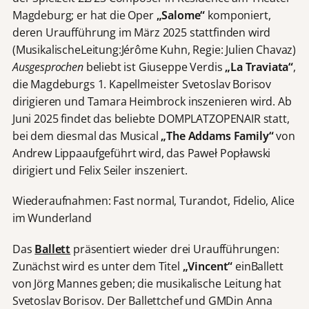
Magdeburg; er hat die Oper
„Salome“
komponiert,
deren Uraufführung im März 2025 stattfinden wird
(MusikalischeLeitung:Jérôme Kuhn, Regie: Julien Chavaz)
Ausgesprochen
beliebt ist Giuseppe Verdis
„La Traviata“
,
die Magdeburgs 1. Kapellmeister Svetoslav Borisov
dirigieren und Tamara Heimbrock inszenieren wird. Ab
Juni 2025 findet das beliebte DOMPLATZOPENAIR statt,
bei dem diesmal das Musical
„The Addams Family“
von
Andrew Lippaaufgeführt wird, das Paweł Popławski
dirigiert und Felix Seiler inszeniert.
Wiederaufnahmen: Fast normal, Turandot, Fidelio, Alice
im Wunderland
Das
Ballett
präsentiert wieder drei Uraufführungen:
Zunächst wird es unter dem Titel
„Vincent“
einBallett
von Jörg Mannes geben; die musikalische Leitung hat
Svetoslav Borisov. Der Ballettchef und GMDin Anna