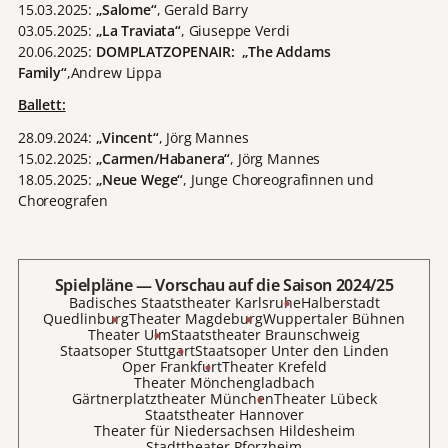
15.03.2025:
„Salome“
, Gerald Barry
03.05.2025:
„La Traviata“
, Giuseppe Verdi
20.06.2025:
DOMPLATZOPENAIR: „The Addams
Family“
,Andrew Lippa
Ballett:
28.09.2024:
„Vincent“
, Jörg Mannes
15.02.2025:
„Carmen/Habanera“
, Jörg Mannes
18.05.2025:
„Neue Wege“
, Junge Choreografinnen und
Choreografen
Spielpläne — Vorschau auf die Saison 2024/25
Badisches Staatstheater Karlsruhe
Halberstadt
Quedlinburg
Theater Magdeburg
Wuppertaler Bühnen
Theater Ulm
Staatstheater Braunschweig
Staatsoper Stuttgart
Staatsoper Unter den Linden
Oper Frankfurt
Theater Krefeld
Theater Mönchengladbach
Gärtnerplatztheater München
Theater Lübeck
Staatstheater Hannover
Theater für Niedersachsen Hildesheim
Stadttheater Pforzheim