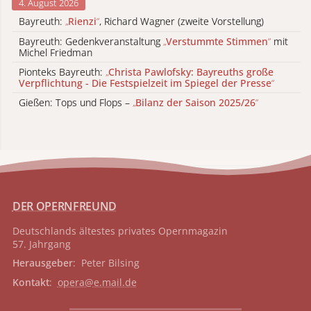
4. August 2026
Bayreuth:
„
Rienzi
“
, Richard Wagner (zweite Vorstellung)
Bayreuth: Gedenkveranstaltung
„
Verstummte Stimmen
“
mit
Michel Friedman
Pionteks Bayreuth:
„
Christa Pawlofsky: Bayreuths große
Verpflichtung - Die Festspielzeit im Spiegel der Presse
“
Gießen: Tops und Flops –
„
Bilanz der Saison 2025/26
“
DER OPERNFREUND
Deutschlands ältestes privates
Opernmagazin
57. Jahrgang
Herausgeber
: Peter Bilsing
Kontakt
:
opera@e.mail.de