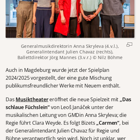
Generalmusikdirektorin Anna Skryleva (4.v.l.),
Generalintendant Julien Chavaz (rechts),
Ballettdirektor Jörg Mannes (3.v.r.) © Nilz Böhme
Auch in Magdeburg wurde jetzt der Spielplan
2024/2025 vorgestellt, der eine gute Mischung
publikumsfreundlicher Werke mit Neuem enthält.
Das
Musiktheater
eröffnet die neue Spielzeit mit
„Das
schlaue Füchslein“
von Leoš Janáček unter der
musikalischen Leitung von GMDin Anna Skryleva; die
Regie führt Clara Weyde. Es folgt Bizets
„Carmen“
, bei
der Generalintendant Julien Chavaz für Regie und
Bühne verantwortlich sein wird. Noch ist unklar, wer