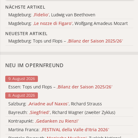
NÄCHSTE ARTIKEL
Magdeburg:
„
Fidelio
“
, Ludwig van Beethoven
Magdeburg:
„
Le nozze di Figaro
“
, Wolfgang Amadeus Mozart
NEUESTER ARTIKEL
Magdeburg: Tops und Flops –
„
Bilanz der Saison 2025/26
“
NEU IM OPERNFREUND
9. August 2026
Essen: Tops und Flops –
„
Bilanz der Saison 2025/26
“
8. August 2026
Salzburg:
„
Ariadne auf Naxos
“
, Richard Strauss
Bayreuth:
„
Siegfried
“
, Richard Wagner (zweiter Zyklus)
Kontrapunkt:
„
Gedanken zu Rienzi
“
Martina Franca:
„
FESTIVAL della Valle d’Itria 2026
“