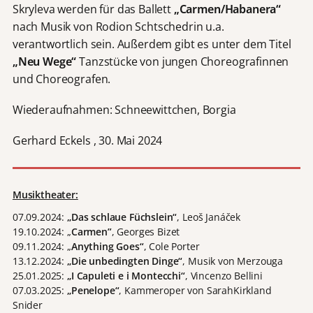
Skryleva werden für das Ballett
„Carmen/Habanera“
nach Musik von Rodion Schtschedrin u.a.
verantwortlich sein. Außerdem gibt es unter dem Titel
„Neu Wege“
Tanzstücke von jungen Choreografinnen
und Choreografen.
Wiederaufnahmen: Schneewittchen, Borgia
Gerhard Eckels , 30. Mai 2024
Musiktheater:
07.09.2024:
„Das schlaue Füchslein“
, Leoš Janáček
19.10.2024: „
Carmen”
, Georges Bizet
09.11.2024: „
Anything Goes“
, Cole Porter
13.12.2024:
„Die unbedingten Dinge“
, Musik von Merzouga
25.01.2025:
„I Capuleti e i Montecchi“
, Vincenzo Bellini
07.03.2025:
„Penelope“
, Kammeroper von SarahKirkland
Snider