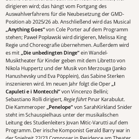
dirigieren wird; das hängt vom Fortgang des
Auswahlverfahrens für die Neubesetzung der GMD-
Position ab 2025/26 ab. Anschließend wird das Musical
„Anything Goes“
von Cole Porter auf dem Programm
stehen; Paweł Popławski wird dirigieren, Melissa King
Regie und Choreografie übernehmen. Außerdem wird
es mit
„Die unbedingten Dinge“
ein Wandel-
Musiktheater für Kinder geben mit dem Libretto von
Nikola Huppertz und der Musik von Merzouga (Janko
Hanushevsky und Eva Pöpplein), das Sabine Sterken
inszenieren wird. Im neuen Jahr folgt die Oper
„I
Capuleti e i Montecchi“
von Vincenzo Bellini;
Sebastiano Rolli dirigiert
, Regie führt
Pınar Karabulut.
Die Kammeroper
„Penelope“
von SarahKirkland Snider
steht im Schauspielhaus unter der musikalischen
Leitung des Studienleiters Jovan Mitic-Varutti auf dem
Programm. Der irische Komponist Gerald Barry war in
der Spielzeit 22/23 Composer in Residence am Theater