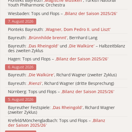
Pionteks Bayreuth
„
Magische Musiken
“
, Turkish National
Youth Philharmonic Orchestra
Wiesbaden: Tops und Flops –
„
Bilanz der Saison 2025/26
“
7. August 2026
Pionteks Bayreuth:
„
Wagner, Dom Pedro II. und Liszt
“
Bayreuth:
„
Brünnhilde brennt
“
, Bernhard Lang
Bayreuth:
„
Das Rheingold
“
und
„
Die Walküre
“
– Halbzeitbilanz
des zweiten Zyklus
Hagen: Tops und Flops –
„
Bilanz der Saison 2025/26
“
6. August 2026
Bayreuth:
„
Die Walküre
“
, Richard Wagner (zweiter Zyklus)
Bayreuth:
„
Rienzi
“
, Richard Wagner (dritte Besprechung)
Nürnberg: Tops und Flops –
„
Bilanz der Saison 2025/26
“
5. August 2026
Bayreuther Festspiele:
„
Das Rheingold
“
, Richard Wagner
(zweiter Zyklus)
Krefeld/Mönchengladbach: Tops und Flops –
„
Bilanz
der Saison 2025/26
“