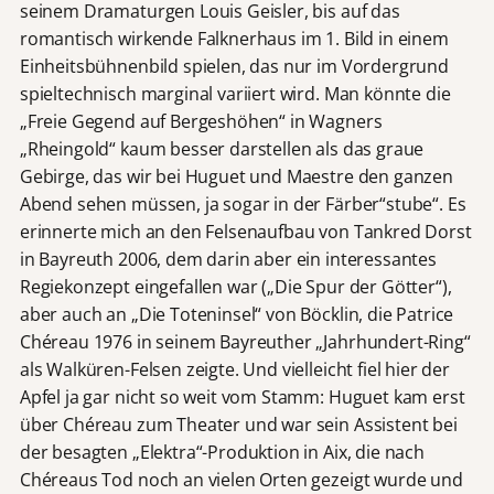
seinem Dramaturgen Louis Geisler, bis auf das
romantisch wirkende Falknerhaus im 1. Bild in einem
Einheitsbühnenbild spielen, das nur im Vordergrund
spieltechnisch marginal variiert wird. Man könnte die
„Freie Gegend auf Bergeshöhen“ in Wagners
„Rheingold“ kaum besser darstellen als das graue
Gebirge, das wir bei Huguet und Maestre den ganzen
Abend sehen müssen, ja sogar in der Färber“stube“. Es
erinnerte mich an den Felsenaufbau von Tankred Dorst
in Bayreuth 2006, dem darin aber ein interessantes
Regiekonzept eingefallen war („Die Spur der Götter“),
aber auch an „Die Toteninsel“ von Böcklin, die Patrice
Chéreau 1976 in seinem Bayreuther „Jahrhundert-Ring“
als Walküren-Felsen zeigte. Und vielleicht fiel hier der
Apfel ja gar nicht so weit vom Stamm: Huguet kam erst
über Chéreau zum Theater und war sein Assistent bei
der besagten „Elektra“-Produktion in Aix, die nach
Chéreaus Tod noch an vielen Orten gezeigt wurde und