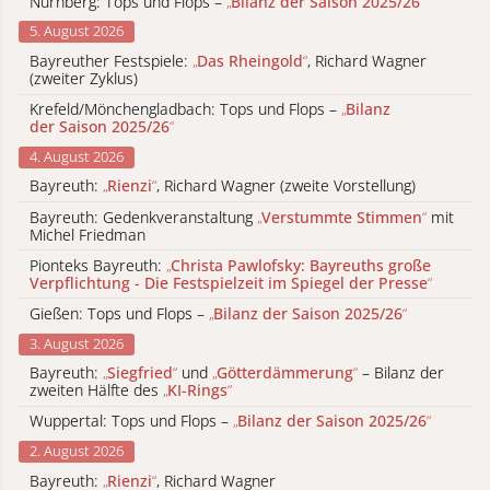
Nürnberg: Tops und Flops –
„
Bilanz der Saison 2025/26
“
5. August 2026
Bayreuther Festspiele:
„
Das Rheingold
“
, Richard Wagner
(zweiter Zyklus)
Krefeld/Mönchengladbach: Tops und Flops –
„
Bilanz
der Saison 2025/26
“
4. August 2026
Bayreuth:
„
Rienzi
“
, Richard Wagner (zweite Vorstellung)
Bayreuth: Gedenkveranstaltung
„
Verstummte Stimmen
“
mit
Michel Friedman
Pionteks Bayreuth:
„
Christa Pawlofsky: Bayreuths große
Verpflichtung - Die Festspielzeit im Spiegel der Presse
“
Gießen: Tops und Flops –
„
Bilanz der Saison 2025/26
“
3. August 2026
Bayreuth:
„
Siegfried
“
und
„
Götterdämmerung
“
– Bilanz der
zweiten Hälfte des
„
KI-Rings
“
Wuppertal: Tops und Flops –
„
Bilanz der Saison 2025/26
“
2. August 2026
Bayreuth:
„
Rienzi
“
, Richard Wagner