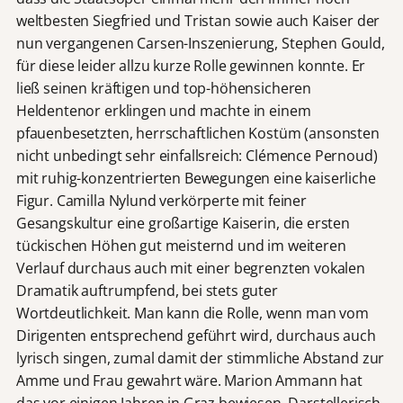
weltbesten Siegfried und Tristan sowie auch Kaiser der
nun vergangenen Carsen-Inszenierung, Stephen Gould,
für diese leider allzu kurze Rolle gewinnen konnte. Er
ließ seinen kräftigen und top-höhensicheren
Heldentenor erklingen und machte in einem
pfauenbesetzten, herrschaftlichen Kostüm (ansonsten
nicht unbedingt sehr einfallsreich: Clémence Pernoud)
mit ruhig-konzentrierten Bewegungen eine kaiserliche
Figur. Camilla Nylund verkörperte mit feiner
Gesangskultur eine großartige Kaiserin, die ersten
tückischen Höhen gut meisternd und im weiteren
Verlauf durchaus auch mit einer begrenzten vokalen
Dramatik auftrumpfend, bei stets guter
Wortdeutlichkeit. Man kann die Rolle, wenn man vom
Dirigenten entsprechend geführt wird, durchaus auch
lyrisch singen, zumal damit der stimmliche Abstand zur
Amme und Frau gewahrt wäre. Marion Ammann hat
das vor einigen Jahren in Graz bewiesen. Darstellerisch