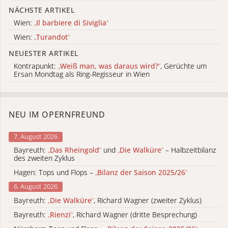
NÄCHSTE ARTIKEL
Wien:
„
Il barbiere di Siviglia
“
Wien:
„
Turandot
“
NEUESTER ARTIKEL
Kontrapunkt:
„
Weiß man, was daraus wird?
“
, Gerüchte um
Ersan Mondtag als Ring-Regisseur in Wien
NEU IM OPERNFREUND
7. August 2026
Bayreuth:
„
Das Rheingold
“
und
„
Die Walküre
“
– Halbzeitbilanz
des zweiten Zyklus
Hagen: Tops und Flops –
„
Bilanz der Saison 2025/26
“
6. August 2026
Bayreuth:
„
Die Walküre
“
, Richard Wagner (zweiter Zyklus)
Bayreuth:
„
Rienzi
“
, Richard Wagner (dritte Besprechung)