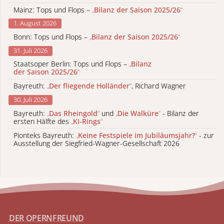
Mainz: Tops und Flops –
„
Bilanz der Saison 2025/26
“
1. August 2026
Bonn: Tops und Flops –
„
Bilanz der Saison 2025/26
“
31. Juli 2026
Staatsoper Berlin: Tops und Flops –
„
Bilanz
der Saison 2025/26
“
Bayreuth:
„
Der fliegende Holländer
“
, Richard Wagner
30. Juli 2026
Bayreuth:
„
Das Rheingold
“
und
„
Die Walküre
“
- Bilanz der
ersten Hälfte des
„
KI-Rings
“
Pionteks Bayreuth:
„
Keine Festspiele im Jubiläumsjahr?
“
- zur
Ausstellung der Siegfried-Wagner-Gesellschaft 2026
DER OPERNFREUND