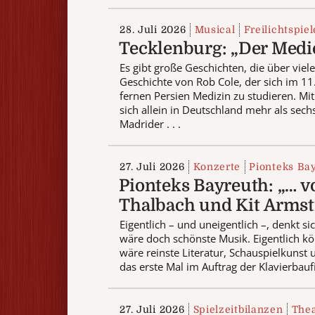
28. Juli 2026
Musical
Freilichtspie
Tecklenburg: „Der Medic
Es gibt große Geschichten, die über viel
Geschichte von Rob Cole, der sich im 1
fernen Persien Medizin zu studieren. M
sich allein in Deutschland mehr als sec
Madrider . . .
27. Juli 2026
Konzerte
Pionteks Ba
Pionteks Bayreuth: „… v
Thalbach und Kit Arms
Eigentlich – und uneigentlich –, denkt si
wäre doch schönste Musik. Eigentlich k
wäre reinste Literatur, Schauspielkunst 
das erste Mal im Auftrag der Klavierbauf
27. Juli 2026
Spielzeitbilanzen
The