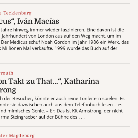
le Tecklenburg
us“, Iván Macías
e Jahre hinweg immer wieder faszinieren. Eine davon ist die
1. Jahrhundert von London aus auf den Weg macht, um im
it Der Medicus schuf Noah Gordon im Jahr 1986 ein Werk, das
hs Millionen Mal verkaufte. 1999 wurde das Buch auf der
yreuth
on Takt zu That…“, Katharina
trong
ch der Besucher, könnte er auch reine Tonleitern spielen. Es
önnte sie dazwischen auch aus dem Telefonbuch lesen – es
und mimisches Genie. – Er: Das ist Kit Armstrong, der nicht
irma Steingraeber auf der Bühne des . . .
ater Magdeburg