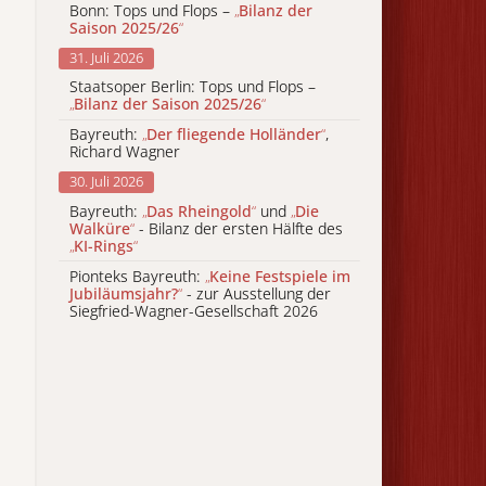
Bonn: Tops und Flops –
„
Bilanz der
Saison 2025/26
“
31. Juli 2026
Staatsoper Berlin: Tops und Flops –
„
Bilanz der Saison 2025/26
“
Bayreuth:
„
Der fliegende Holländer
“
,
Richard Wagner
30. Juli 2026
Bayreuth:
„
Das Rheingold
“
und
„
Die
Walküre
“
- Bilanz der ersten Hälfte des
„
KI-Rings
“
Pionteks Bayreuth:
„
Keine Festspiele im
Jubiläumsjahr?
“
- zur Ausstellung der
Siegfried-Wagner-Gesellschaft 2026