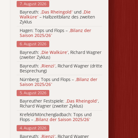
7. August 2026
Bayreuth:
„
Das Rheingold
“
und
„
Die
Walküre
“
– Halbzeitbilanz des zweiten
Zyklus
Hagen: Tops und Flops –
„
Bilanz der
Saison 2025/26
“
6. August 2026
Bayreuth:
„
Die Walküre
“
, Richard Wagner
(zweiter Zyklus)
Bayreuth:
„
Rienzi
“
, Richard Wagner (dritte
Besprechung)
Nürnberg: Tops und Flops –
„
Bilanz der
Saison 2025/26
“
5. August 2026
Bayreuther Festspiele:
„
Das Rheingold
“
,
Richard Wagner (zweiter Zyklus)
Krefeld/Mönchengladbach: Tops und
Flops –
„
Bilanz der Saison 2025/26
“
4. August 2026
Bayreuth:
„
Rienzi
“
, Richard Wagner