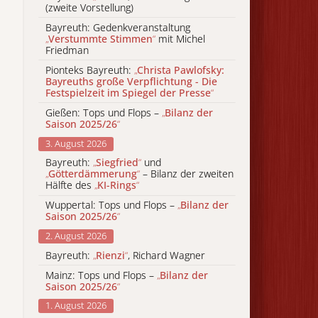
(zweite Vorstellung)
Bayreuth: Gedenkveranstaltung
„
Verstummte Stimmen
“
mit Michel
Friedman
Pionteks Bayreuth:
„
Christa Pawlofsky:
Bayreuths große Verpflichtung - Die
Festspielzeit im Spiegel der Presse
“
Gießen: Tops und Flops –
„
Bilanz der
Saison 2025/26
“
3. August 2026
Bayreuth:
„
Siegfried
“
und
„
Götterdämmerung
“
– Bilanz der zweiten
Hälfte des
„
KI-Rings
“
Wuppertal: Tops und Flops –
„
Bilanz der
Saison 2025/26
“
2. August 2026
Bayreuth:
„
Rienzi
“
, Richard Wagner
Mainz: Tops und Flops –
„
Bilanz der
Saison 2025/26
“
1. August 2026