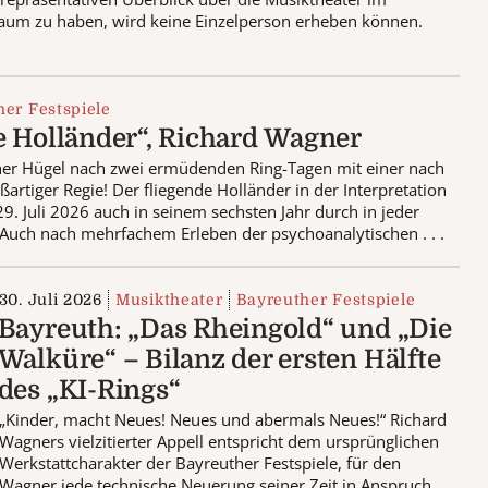
aum zu haben, wird keine Einzelperson erheben können.
er Festspiele
e Holländer“, Richard Wagner
her Hügel nach zwei ermüdenden Ring-Tagen mit einer nach
artiger Regie! Der fliegende Holländer in der Interpretation
. Juli 2026 auch in seinem sechsten Jahr durch in jeder
– Auch nach mehrfachem Erleben der psychoanalytischen . . .
30. Juli 2026
Musiktheater
Bayreuther Festspiele
Bayreuth: „Das Rheingold“ und „Die
Walküre“ – Bilanz der ersten Hälfte
des „KI-Rings“
„Kinder, macht Neues! Neues und abermals Neues!“ Richard
Wagners vielzitierter Appell entspricht dem ursprünglichen
Werkstattcharakter der Bayreuther Festspiele, für den
Wagner jede technische Neuerung seiner Zeit in Anspruch