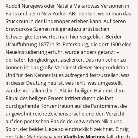
Rudolf Nurejews oder Natalia Makarowas Versionen in
Paris und beim New Yorker ABT denken, wenn man das
Stück nun in der Lindenoper erleben kann. Auf deren
bravouröse Szenen mit geradezu artistischen
Schwierigkeiten wartet man hier vergeblich. Bei der
Uraufführung 1877 in St. Petersburg, die dort 1900 eine
Neueinstudierung erfuhr, wurde anders getanzt –
delikater, feingliedriger, ziselierter. Das nun sehen zu
können ist das große Verdienst dieser Neuproduktion.
Und für den Kenner ist es aufregend festzustellen, was
in dieser Deutung neu ist, was fehlt, was umgestellt
wurde. Vor allem der 1. Akt im heiligen Hain mit dem
Ritual des heiligen Feuers irritiert durch die fast
durchgehende Konzentration auf die Pantomime, die
ungewohnt reiche Zeichensprache und den Verzicht
auf den poetischen Pas de deux zwischen Nikia und
Solor, der beider Liebe so eindrücklich zeichnet. Einzig
der Fakir Mahdawaja von
Vladislav Marinov
fällt durch