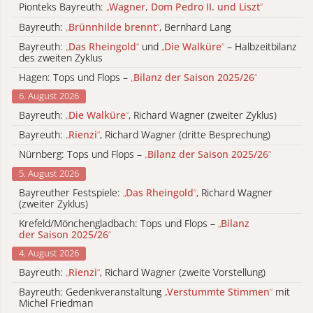
Pionteks Bayreuth:
„
Wagner, Dom Pedro II. und Liszt
“
Bayreuth:
„
Brünnhilde brennt
“
, Bernhard Lang
Bayreuth:
„
Das Rheingold
“
und
„
Die Walküre
“
– Halbzeitbilanz
des zweiten Zyklus
Hagen: Tops und Flops –
„
Bilanz der Saison 2025/26
“
6. August 2026
Bayreuth:
„
Die Walküre
“
, Richard Wagner (zweiter Zyklus)
Bayreuth:
„
Rienzi
“
, Richard Wagner (dritte Besprechung)
Nürnberg: Tops und Flops –
„
Bilanz der Saison 2025/26
“
5. August 2026
Bayreuther Festspiele:
„
Das Rheingold
“
, Richard Wagner
(zweiter Zyklus)
Krefeld/Mönchengladbach: Tops und Flops –
„
Bilanz
der Saison 2025/26
“
4. August 2026
Bayreuth:
„
Rienzi
“
, Richard Wagner (zweite Vorstellung)
Bayreuth: Gedenkveranstaltung
„
Verstummte Stimmen
“
mit
Michel Friedman