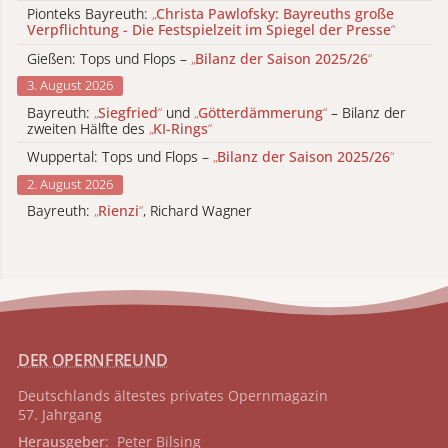
Pionteks Bayreuth:
„
Christa Pawlofsky: Bayreuths große
Verpflichtung - Die Festspielzeit im Spiegel der Presse
“
Gießen: Tops und Flops –
„
Bilanz der Saison 2025/26
“
3. August 2026
Bayreuth:
„
Siegfried
“
und
„
Götterdämmerung
“
– Bilanz der
zweiten Hälfte des
„
KI-Rings
“
Wuppertal: Tops und Flops –
„
Bilanz der Saison 2025/26
“
2. August 2026
Bayreuth:
„
Rienzi
“
, Richard Wagner
DER OPERNFREUND
Deutschlands ältestes privates
Opernmagazin
57. Jahrgang
Herausgeber
: Peter Bilsing