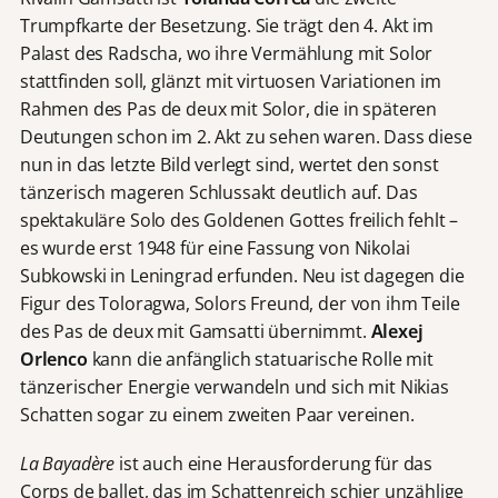
Trumpfkarte der Besetzung. Sie trägt den 4. Akt im
Palast des Radscha, wo ihre Vermählung mit Solor
stattfinden soll, glänzt mit virtuosen Variationen im
Rahmen des Pas de deux mit Solor, die in späteren
Deutungen schon im 2. Akt zu sehen waren. Dass diese
nun in das letzte Bild verlegt sind, wertet den sonst
tänzerisch mageren Schlussakt deutlich auf. Das
spektakuläre Solo des Goldenen Gottes freilich fehlt –
es wurde erst 1948 für eine Fassung von Nikolai
Subkowski in Leningrad erfunden. Neu ist dagegen die
Figur des Toloragwa, Solors Freund, der von ihm Teile
des Pas de deux mit Gamsatti übernimmt.
Alexej
Orlenco
kann die anfänglich statuarische Rolle mit
tänzerischer Energie verwandeln und sich mit Nikias
Schatten sogar zu einem zweiten Paar vereinen.
La Bayadère
ist auch eine Herausforderung für das
Corps de ballet, das im Schattenreich schier unzählige