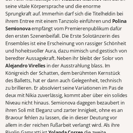
seine vitale Körpersprache und die enorme
Sprungkraft auf. Immerhin darf sich die Titelheldin bei
ihrem Entree mit einem Tanzsolo einführen und
Polina
Semionova
empfängt vom Premierenpublikum dafür
den ersten Szenenbeifall. Die Erste Solotänzerin des
Ensembles ist eine Erscheinung von rassiger Schönheit
und hoheitsvoller Aura, dazu mimisch und gestisch von
beredter Aussagekraft. Neben ihr bleibt der Solor von
Alejandro
Virelles
in der Ausstrahlung blass. Im
Königreich der Schatten, dem berühmten Kernstück
des Balletts, hat er dann auch Gelegenheit, technisch
zu brillieren. Er absolviert seine Variationen im Pas de
deux mit Nikia zuverlässig, kommt aber über ein solides
Niveau nicht hinaus. Semionova dagegen bezaubert in
ihren Soli mit Eleganz und zarter Innigkeit, ohne es an
Bravour fehlen zu lassen, die in dieser Deutung vor
allem in der reichen Fußarbeit verlangt wird. Als ihre
Rivalin Gamsatti ist
Yolanda Correa
die zweite