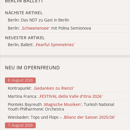
BERLIN BALLETT
NÄCHSTE ARTIKEL
Berlin: Das NDT zu Gast in Berlin
Berlin:
„
Schwanensee
“
mit Polina Semionova
NEUESTER ARTIKEL
Berlin, Ballett:
„
Fearful Symmetries
“
NEU IM OPERNFREUND
8. August 2026
Kontrapunkt:
„
Gedanken zu Rienzi
“
Martina Franca:
„
FESTIVAL della Valle d’Itria 2026
“
Pionteks Bayreuth
„
Magische Musiken
“
, Turkish National
Youth Philharmonic Orchestra
Wiesbaden: Tops und Flops –
„
Bilanz der Saison 2025/26
“
7. August 2026