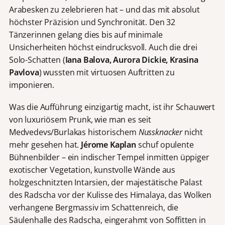
Arabesken zu zelebrieren hat – und das mit absolut
höchster Präzision und Synchronität. Den 32
Tänzerinnen gelang dies bis auf minimale
Unsicherheiten höchst eindrucksvoll. Auch die drei
Solo-Schatten (
Iana Balova, Aurora
Dickie, Krasina
Pavlova
) wussten mit virtuosen Auftritten zu
imponieren.
Was die Aufführung einzigartig macht, ist ihr Schauwert
von luxuriösem Prunk, wie man es seit
Medvedevs/Burlakas historischem
Nussknacker
nicht
mehr gesehen hat.
Jérome Kaplan
schuf opulente
Bühnenbilder – ein indischer Tempel inmitten üppiger
exotischer Vegetation, kunstvolle Wände aus
holzgeschnitzten Intarsien, der majestätische Palast
des Radscha vor der Kulisse des Himalaya, das Wolken
verhangene Bergmassiv im Schattenreich, die
Säulenhalle des Radscha, eingerahmt von Soffitten in