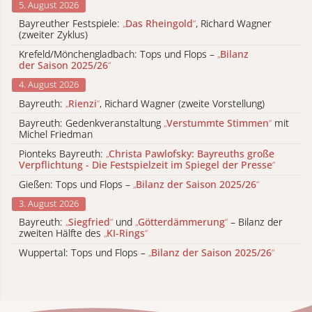
5. August 2026
Bayreuther Festspiele:
„
Das Rheingold
“
, Richard Wagner
(zweiter Zyklus)
Krefeld/Mönchengladbach: Tops und Flops –
„
Bilanz
der Saison 2025/26
“
4. August 2026
Bayreuth:
„
Rienzi
“
, Richard Wagner (zweite Vorstellung)
Bayreuth: Gedenkveranstaltung
„
Verstummte Stimmen
“
mit
Michel Friedman
Pionteks Bayreuth:
„
Christa Pawlofsky: Bayreuths große
Verpflichtung - Die Festspielzeit im Spiegel der Presse
“
Gießen: Tops und Flops –
„
Bilanz der Saison 2025/26
“
3. August 2026
Bayreuth:
„
Siegfried
“
und
„
Götterdämmerung
“
– Bilanz der
zweiten Hälfte des
„
KI-Rings
“
Wuppertal: Tops und Flops –
„
Bilanz der Saison 2025/26
“