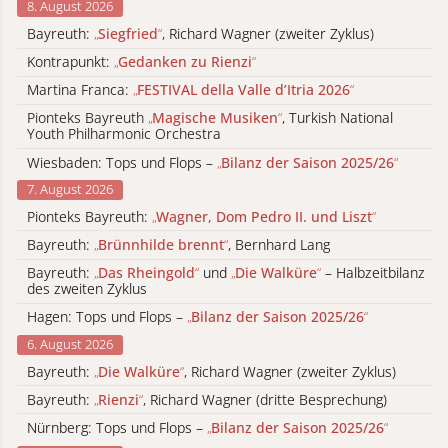
8. August 2026
Bayreuth:
„
Siegfried
“
, Richard Wagner (zweiter Zyklus)
Kontrapunkt:
„
Gedanken zu Rienzi
“
Martina Franca:
„
FESTIVAL della Valle d’Itria 2026
“
Pionteks Bayreuth
„
Magische Musiken
“
, Turkish National
Youth Philharmonic Orchestra
Wiesbaden: Tops und Flops –
„
Bilanz der Saison 2025/26
“
7. August 2026
Pionteks Bayreuth:
„
Wagner, Dom Pedro II. und Liszt
“
Bayreuth:
„
Brünnhilde brennt
“
, Bernhard Lang
Bayreuth:
„
Das Rheingold
“
und
„
Die Walküre
“
– Halbzeitbilanz
des zweiten Zyklus
Hagen: Tops und Flops –
„
Bilanz der Saison 2025/26
“
6. August 2026
Bayreuth:
„
Die Walküre
“
, Richard Wagner (zweiter Zyklus)
Bayreuth:
„
Rienzi
“
, Richard Wagner (dritte Besprechung)
Nürnberg: Tops und Flops –
„
Bilanz der Saison 2025/26
“